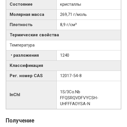
Состояние
кристаллы
Молярная масса
269,71 г/моль
Плотность
8,9 г/см³
Термические свойства
Температура
• разложения
1240
Классификация
Рег. номер CAS
12017-54-8
1S/3Co.Nb
InChI
FFQSRQVDFVYCSH-
UHFFFAOYSA-N
Получение