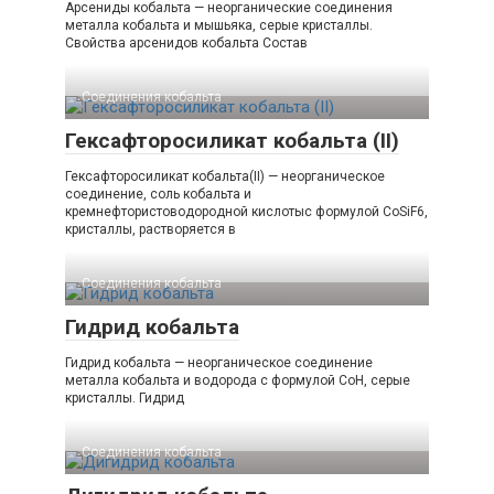
Арсениды кобальта — неорганические соединения
металла кобальта и мышьяка, серые кристаллы.
Свойства арсенидов кобальта Состав
Соединения кобальта
Гексафторосиликат кобальта (II)
Гексафторосиликат кобальта(II) — неорганическое
соединение, соль кобальта и
кремнефтористоводородной кислотыс формулой CoSiF6,
кристаллы, растворяется в
Соединения кобальта
Гидрид кобальта
Гидрид кобальта — неорганическое соединение
металла кобальта и водорода с формулой CoH, серые
кристаллы. Гидрид
Соединения кобальта