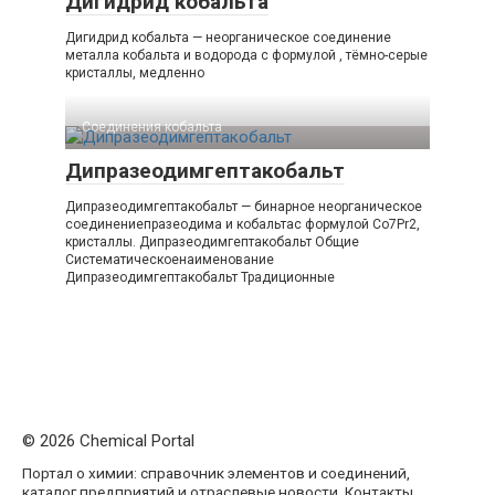
Дигидрид кобальта
Дигидрид кобальта — неорганическое соединение
металла кобальта и водорода с формулой , тёмно-серые
кристаллы, медленно
Соединения кобальта
Дипразеодимгептакобальт
Дипразеодимгептакобальт — бинарное неорганическое
соединениепразеодима и кобальтас формулой Co7Pr2,
кристаллы. Дипразеодимгептакобальт Общие
Систематическоенаименование
Дипразеодимгептакобальт Традиционные
© 2026 Chemical Portal
Портал о химии: справочник элементов и соединений,
каталог предприятий и отраслевые новости. Контакты