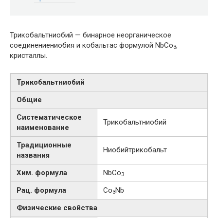
Трикобальтниобий — бинарное неорганическое
соединениениобия и кобальтас формулой NbCo
,
3
кристаллы.
Трикобальтниобий
Общие
Систематическое
Трикобальтниобий
наименование
Традиционные
Ниобийтрикобальт
названия
Хим. формула
NbCo
3
Рац. формула
Co
Nb
3
Физические свойства