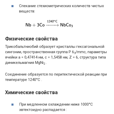
Спекание стехиометрических количеств чистых
веществ:
Физические свойства
Трикобальтниобий образует кристаллы гексагональной
сингонии, пространственная группа P 6
/mmc, параметры
3
ячейки a = 0,47414 нм, c = 1,5458 нм, Z = 6, структура типа
диникельмагния MgNi
.
2
Соединение образуется по перитектической реакции при
температуре 1240°С .
Химические свойства
При медленном охлаждении ниже 1000°С
эвтектоидно распадается :