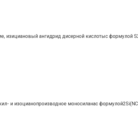
е, изициановый ангидрид дисерной кислотыс формулой S2
ил- и изоцианопроизводное моносиланас формулой2Si(NCO