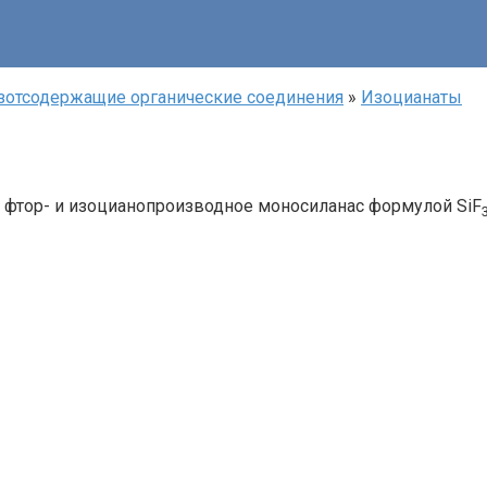
зотсодержащие органические соединения
»
Изоцианаты‎
 фтор- и изоцианопроизводное моносиланас формулой SiF