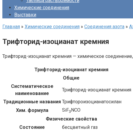
Таблица растворимости
Химические соединения
Выставки
Главная
»
Химические соединения
»
Соединения азота
»
А
Трифторид-изоцианат кремния
Трифторид-изоцианат кремния — химическое соединение,
Трифторид-​изоцианат кремния
Общие
Систематическое
Трифторид-​изоцианат кремния
наименование
Традиционные названия
Трифтороизоцианатосилан
SiF
NCO
Хим. формула
3
Физические свойства
Состояние
бесцветный газ