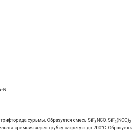
A-N
трифторида сурьмы. Образуется смесь SiF
NCO, SiF
(NCO)
3
2
2
аната кремния через трубку нагретую до 700°С. Образуется