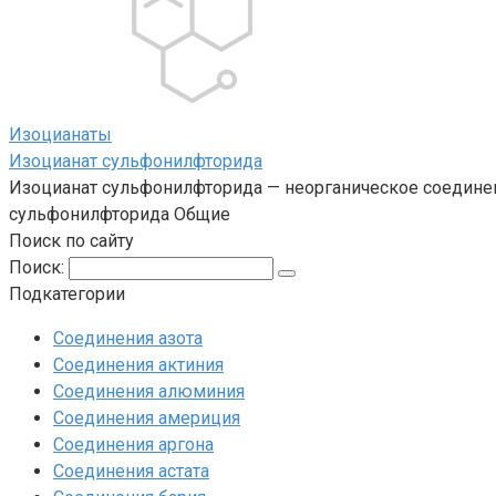
Изоцианаты‎
Изоцианат сульфонилфторида
Изоцианат сульфонилфторида — неорганическое соедине
сульфонилфторида Общие
Поиск по сайту
Поиск:
Подкатегории
Соединения азота
Соединения актиния
Соединения алюминия‎
Соединения америция‎
Соединения аргона‎
Соединения астата‎