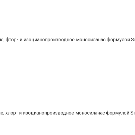
, фтор- и изоцианопроизводное моносиланас формулой Si
, хлор- и изоцианопроизводное моносиланас формулой SiC