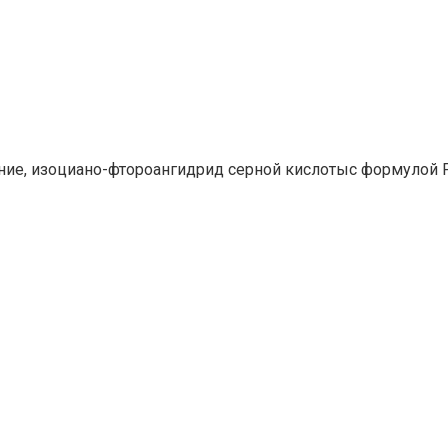
ние, изоциано-фтороангидрид серной кислотыс формулой 