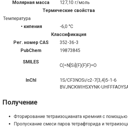
Молярная масса
127,10 г/моль
Термические свойства
Температура
• кипения
-6,0 °C
Классификация
Рег. номер CAS
352-36-3
PubChem
19873845
SMILES
C(=N[Si](F)(F)F)=O
InChI
1S/CF3NOSi/c2-7(3,4)5-1-6
BVJNCKWIHSXYNK-UHFFFAOYS
Получение
Фторирование тетраизоцианата кремния с помощью 
Пропускание смеси паров тетрафторида и тетраизоци