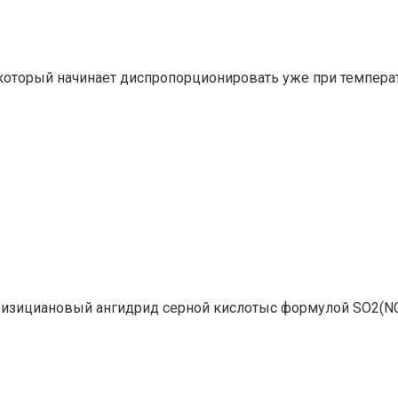
который начинает диспропорционировать уже при температ
 изициановый ангидрид серной кислотыс формулой SO2(NCO