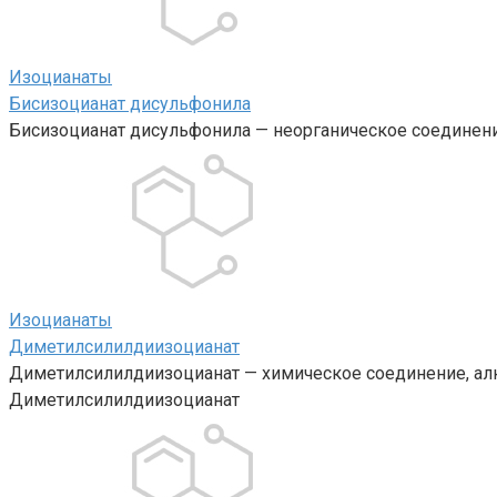
Изоцианаты‎
Бисизоцианат дисульфонила
Бисизоцианат дисульфонила — неорганическое соединени
Изоцианаты‎
Диметилсилилдиизоцианат
Диметилсилилдиизоцианат — химическое соединение, алк
Диметилсилилдиизоцианат