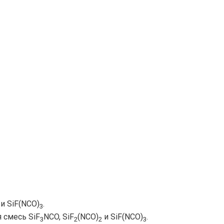
и SiF(NCO)
.
3
 смесь SiF
NCO, SiF
(NCO)
и SiF(NCO)
.
3
2
2
3