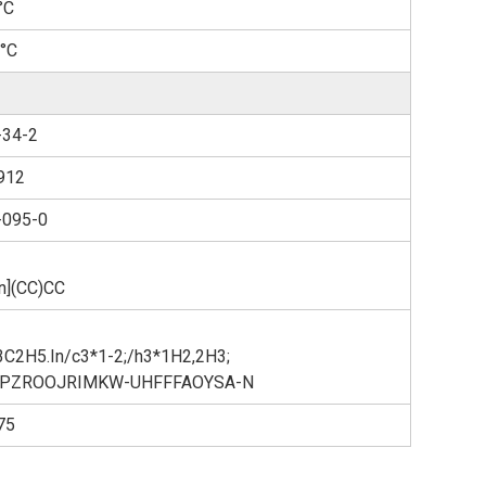
°C
 °C
-34-2
912
-095-0
n](CC)CC
3C2H5.In/c3*1-2;/h3*1H2,2H3;
PZROOJRIMKW-UHFFFAOYSA-N
75