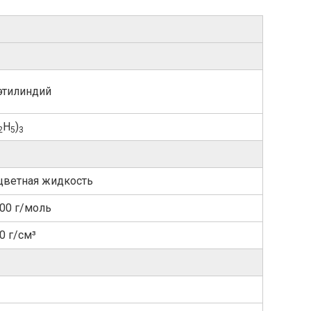
этилиндий
H
)
2
5
3
цветная жидкость
,00 г/моль
0 г/см³