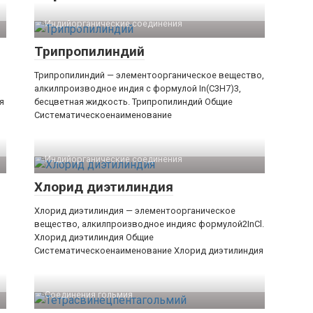
Индийорганические соединения‎
Трипропилиндий
,
Трипропилиндий — элементоорганическое вещество,
алкилпроизводное индия с формулой In(C3H7)3,
я
бесцветная жидкость. Трипропилиндий Общие
Систематическоенаименование
Индийорганические соединения‎
Хлорид диэтилиндия
Хлорид диэтилиндия — элементоорганическое
вещество, алкилпроизводное индияс формулой2InCl.
Хлорид диэтилиндия Общие
Систематическоенаименование Хлорид диэтилиндия
Соединения гольмия‎