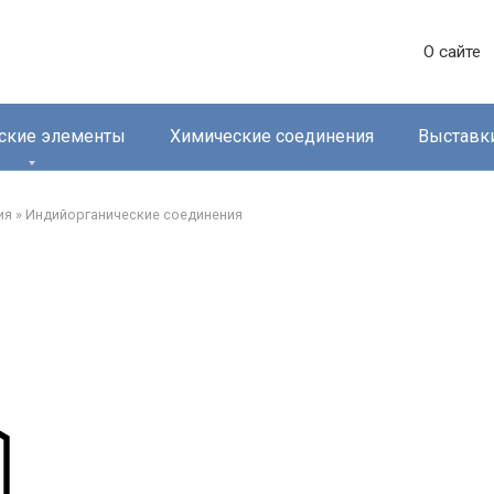
О сайте
ские элементы
Химические соединения
Выставк
ия
»
Индийорганические соединения‎