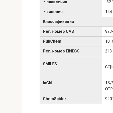
• плавления
-32 
• кипения
144
Классификация
Рег. номер CAS
923
PubChem
101
Рег. номер EINECS
213
SMILES
CC[I
InChI
1S/
OTR
ChemSpider
920