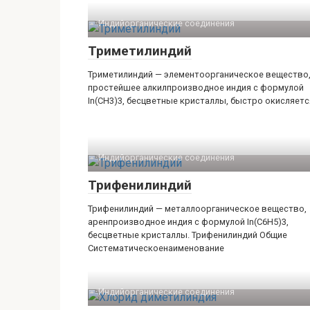
Индийорганические соединения‎
Триметилиндий
Триметилиндий — элементоорганическое вещество
простейшее алкилпроизводное индия с формулой
In(CH3)3, бесцветные кристаллы, быстро окисляетс
Индийорганические соединения‎
Трифенилиндий
Трифенилиндий — металлоорганическое вещество,
аренпроизводное индия с формулой In(C6H5)3,
бесцветные кристаллы. Трифенилиндий Общие
Систематическоенаименование
Индийорганические соединения‎