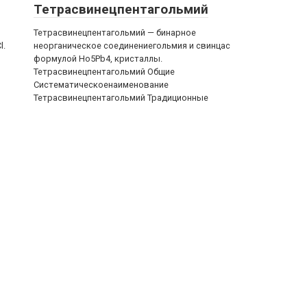
Тетрасвинецпентагольмий
Тетрасвинецпентагольмий — бинарное
l.
неорганическое соединениегольмия и свинцас
формулой Ho5Pb4, кристаллы.
Тетрасвинецпентагольмий Общие
Систематическоенаименование
Тетрасвинецпентагольмий Традиционные