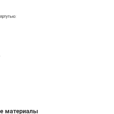
лртутью:
.
е материалы