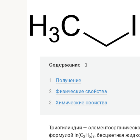
Содержание
Получение
Физические свойства
Химические свойства
Триэтилиндий — элементоорганическо
формулой In(C
H
)
, бесцветная жидко
2
5
3