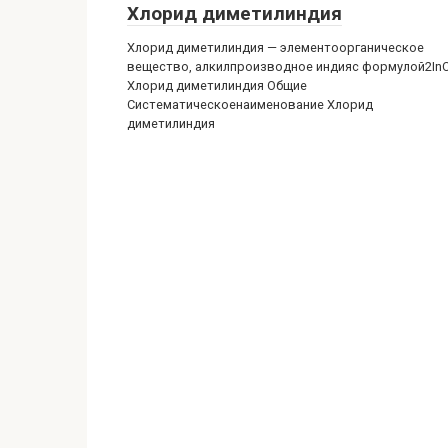
Хлорид диметилиндия
Хлорид диметилиндия — элементоорганическое
вещество, алкилпроизводное индияс формулой2InC
Хлорид диметилиндия Общие
Систематическоенаименование Хлорид
диметилиндия