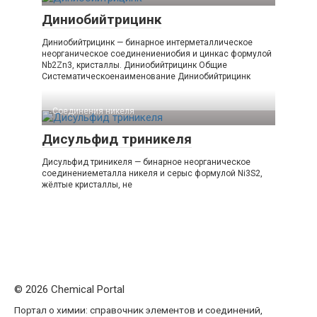
Диниобийтрицинк
Диниобийтрицинк — бинарное интерметаллическое
неорганическое соединениениобия и цинкас формулой
Nb2Zn3, кристаллы. Диниобийтрицинк Общие
Систематическоенаименование Диниобийтрицинк
Соединения никеля‎
Дисульфид триникеля
Дисульфид триникеля — бинарное неорганическое
соединениеметалла никеля и серыс формулой Ni3S2,
жёлтые кристаллы, не
© 2026 Chemical Portal
Портал о химии: справочник элементов и соединений,