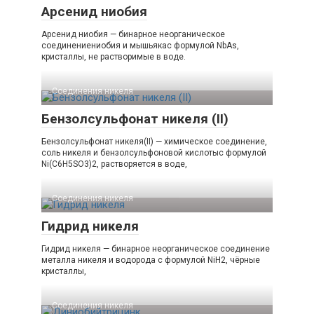
Арсенид ниобия
Арсенид ниобия — бинарное неорганическое
соединениениобия и мышьякас формулой NbAs,
кристаллы, не растворимые в воде.
Соединения никеля‎
Бензолсульфонат никеля (II)
Бензолсульфонат никеля(II) — химическое соединение,
соль никеля и бензолсульфоновой кислотыс формулой
Ni(C6H5SO3)2, растворяется в воде,
Соединения никеля‎
Гидрид никеля
Гидрид никеля — бинарное неорганическое соединение
металла никеля и водорода с формулой NiH2, чёрные
кристаллы,
Соединения никеля‎