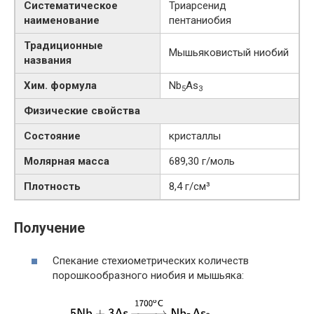
Систематическое
Триарсенид
наименование
пентаниобия
Традиционные
Мышьяковистый ниобий
названия
Хим. формула
Nb
As
5
3
Физические свойства
Состояние
кристаллы
Молярная масса
689,30 г/моль
Плотность
8,4 г/см³
Получение
Спекание стехиометрических количеств
порошкообразного ниобия и мышьяка: