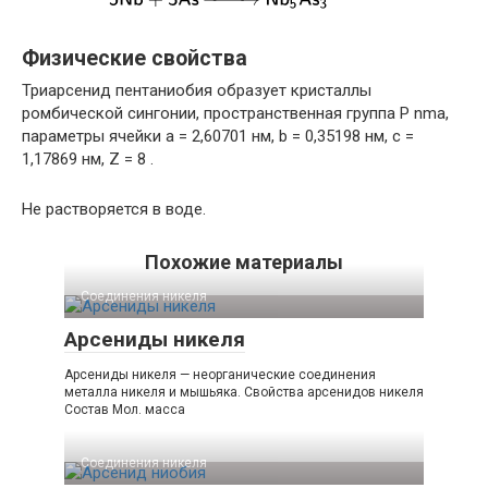
Физические свойства
Триарсенид пентаниобия образует кристаллы
ромбической сингонии, пространственная группа P nma,
параметры ячейки a = 2,60701 нм, b = 0,35198 нм, c =
1,17869 нм, Z = 8 .
Не растворяется в воде.
Похожие материалы
Соединения никеля‎
Арсениды никеля
Арсениды никеля — неорганические соединения
металла никеля и мышьяка. Свойства арсенидов никеля
Состав Мол. масса
Соединения никеля‎