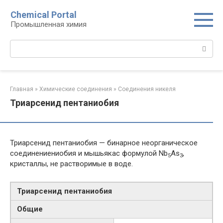
Перейти
Chemical Portal
к
Промышленная химия
контенту
Поиск:
Главная
»
Химические соединения
»
Соединения никеля‎
Триарсенид пентаниобия
Триарсенид пентаниобия — бинарное неорганическое
соединениениобия и мышьякас формулой Nb
As
,
5
3
кристаллы, не растворимые в воде.
Триарсенид пентаниобия
Общие