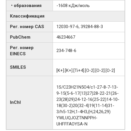
• образования
-1608 кДж/моль
Классификация
Рег. номер CAS
12030-97-6, 39284-88-3
PubChem
46234667
Рег. номер
234-748-6
EINECS
SMILES
[K+].[K+].[Ti+4].[O-2].[O-2].[O-2]
1S/C23H21N5O4/c1-27-8-7-13-
9-15(5-6-17(13)27)28-22-21(26-
23(28)29)24-12-16(25-22)14-10-
InChI
18(30-2)20(32-4)19(11-14)31-
3/h5-12H,1-4H3,(H,24,26,29)
YWLUQJOZTNNPPH-
UHFFFAOYSA-N