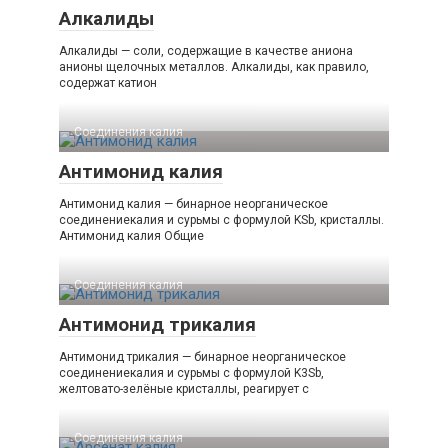
Алкалиды
Алкалиды — соли, содержащие в качестве аниона
анионы щелочных металлов. Алкалиды, как правило,
содержат катион
Соединения калия‎
Антимонид калия
Антимонид калия — бинарное неорганическое
соединениекалия и сурьмы с формулой KSb, кристаллы.
Антимонид калия Общие
Соединения калия‎
Антимонид трикалия
Антимонид трикалия — бинарное неорганическое
соединениекалия и сурьмы с формулой K3Sb,
желтовато-зелёные кристаллы, реагирует с
Соединения калия‎