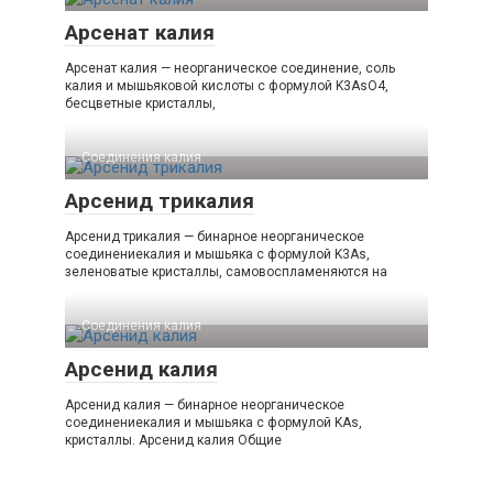
Арсенат калия
Арсенат калия — неорганическое соединение, соль
калия и мышьяковой кислоты с формулой K3AsO4,
бесцветные кристаллы,
Соединения калия‎
Арсенид трикалия
Арсенид трикалия — бинарное неорганическое
соединениекалия и мышьяка с формулой K3As,
зеленоватые кристаллы, самовоспламеняются на
Соединения калия‎
Арсенид калия
Арсенид калия — бинарное неорганическое
соединениекалия и мышьяка с формулой KAs,
кристаллы. Арсенид калия Общие