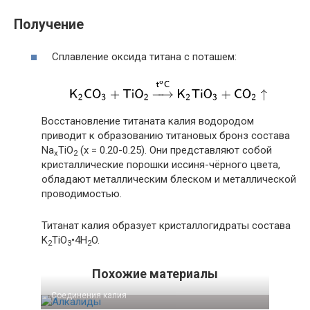
Получение
Сплавление оксида титана с поташем:
Восстановление титаната калия водородом
приводит к образованию титановых бронз состава
Na
TiO
(x = 0.20-0.25). Они представляют собой
x
2
кристаллические порошки иссиня-чёрного цвета,
обладают металлическим блеском и металлической
проводимостью.
Титанат калия образует кристаллогидраты состава
K
TiO
•4H
O.
2
3
2
Похожие материалы
Соединения калия‎