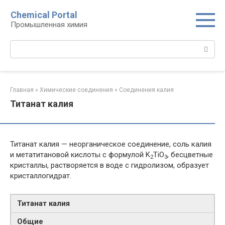
Перейти
Chemical Portal
к
Промышленная химия
контенту
Поиск:
Главная
»
Химические соединения
»
Соединения калия‎
Титанат калия
Титанат калия — неорганическое соединение, соль калия
и метатитановой кислоты с формулой K
TiO
, бесцветные
2
3
кристаллы, растворяется в воде с гидролизом, образует
кристаллогидрат.
Титанат калия
Общие