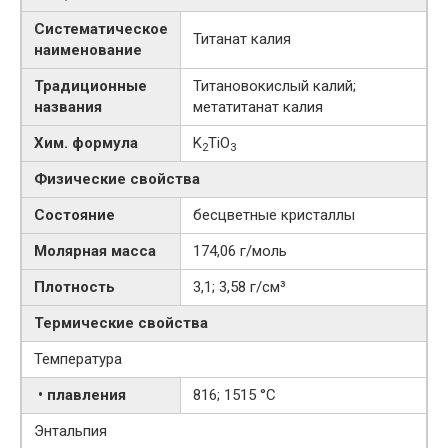
Систематическое
Титанат калия
наименование
Традиционные
Титановокислый калий;
названия
метатитанат калия
Хим. формула
K
TiO
2
3
Физические свойства
Состояние
бесцветные кристаллы
Молярная масса
174,06 г/моль
Плотность
3,1; 3,58 г/см³
Термические свойства
Температура
• плавления
816; 1515 °C
Энтальпия