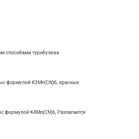
ими способами турнбулева
отыс формулой K3Mn(CN)6, красные
ыс формулой K4Mn(CN)6, Разлагается