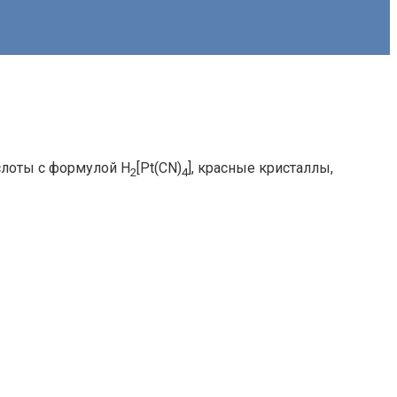
слоты с формулой H
[Pt(CN)
], красные кристаллы,
2
4