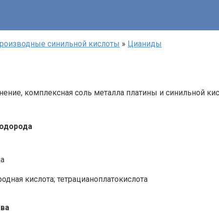
роизводные синильной кислоты‎
»
Цианиды‎
инение, комплексная соль металла платины и синильной ки
 водорода
да
родная кислота; тетрацианоплатокислота
тва