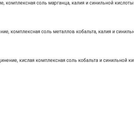
ие, комплексная соль марганца, калия и синильной кисло
ение, комплексная соль металлов кобальта, калия и синил
единение, кислая комплексная соль кобальта и синильной 