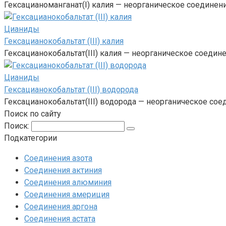
Гексацианоманганат(I) калия — неорганическое соединен
Цианиды‎
Гексацианокобальтат (III) калия
Гексацианокобальтат(III) калия — неорганическое соедин
Цианиды‎
Гексацианокобальтат (III) водорода
Гексацианокобальтат(III) водорода — неорганическое со
Поиск по сайту
Поиск:
Подкатегории
Соединения азота
Соединения актиния
Соединения алюминия‎
Соединения америция‎
Соединения аргона‎
Соединения астата‎