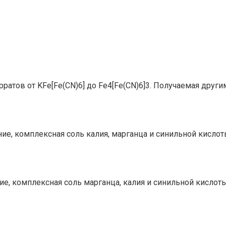
ратов от KFe[Fe(CN)6] до Fe4[Fe(CN)6]3. Получаемая друг
ение, комплексная соль калия, марганца и синильной кисл
ие, комплексная соль марганца, калия и синильной кислот