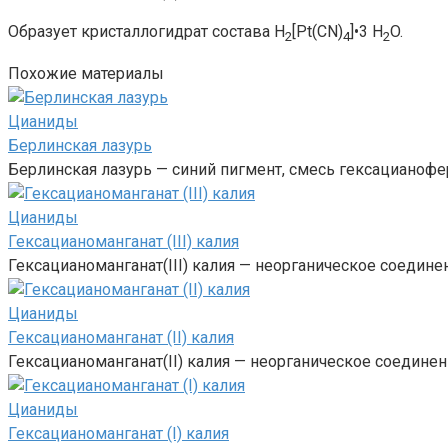
Образует кристаллогидрат состава H
[Pt(CN)
]•3 H
O.
2
4
2
Похожие материалы
Цианиды‎
Берлинская лазурь
Берлинская лазурь — синий пигмент, смесь гексацианофер
Цианиды‎
Гексацианоманганат (III) калия
Гексацианоманганат(III) калия — неорганическое соедин
Цианиды‎
Гексацианоманганат (II) калия
Гексацианоманганат(II) калия — неорганическое соединен
Цианиды‎
Гексацианоманганат (I) калия