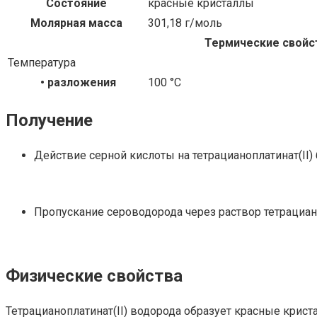
Состояние
красные кристаллы
Молярная масса
301,18 г/моль
Термические свойс
Температура
• разложения
100 °C
Получение
Действие серной кислоты на тетрацианоплатинат(II) 
Пропускание сероводорода через раствор тетрациано
Физические свойства
Тетрацианоплатинат(II) водорода образует красные крист