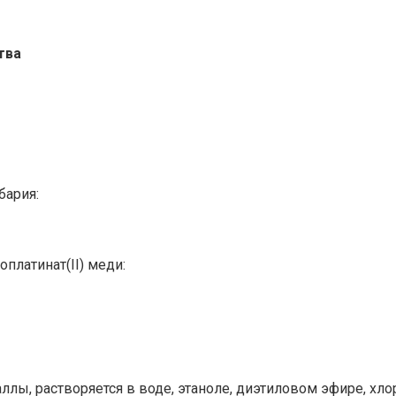
тва
бария:
платинат(II) меди:
аллы, растворяется в воде, этаноле, диэтиловом эфире, хл