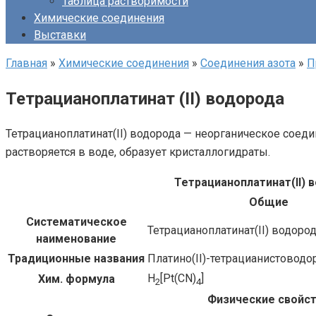
Таблица растворимости
Химические соединения
Выставки
Главная
»
Химические соединения
»
Соединения азота
»
П
Тетрацианоплатинат (II) водорода
Тетрацианоплатинат(II) водорода — неорганическое соед
растворяется в воде, образует кристаллогидраты.
Тетрацианоплатинат​(II)​
Общие
Систематическое
Тетрацианоплатинат​(II)​ водоро
наименование
Традиционные названия
Платино(II)-тетрацианистоводо
H
[Pt(CN)
]
Хим. формула
2
4
Физические свойс