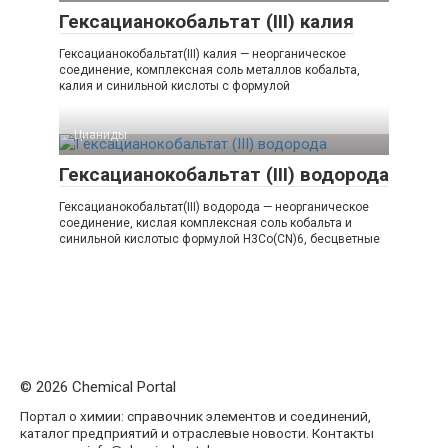
Гексацианокобальтат (III) калия
Гексацианокобальтат(III) калия — неорганическое
соединение, комплексная соль металлов кобальта,
калия и синильной кислоты с формулой
Цианиды‎
Гексацианокобальтат (III) водорода
Гексацианокобальтат(III) водорода — неорганическое
соединение, кислая комплексная соль кобальта и
синильной кислотыс формулой H3Co(CN)6, бесцветные
© 2026 Chemical Portal
Портал о химии: справочник элементов и соединений,
каталог предприятий и отраслевые новости. Контакты