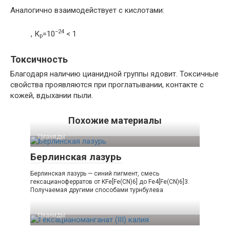
Аналогично взаимодействует с кислотами:
−24
, К
=10
< 1
р
Токсичность
Благодаря наличию цианидной группы ядовит. Токсичные
свойства проявляются при проглатывании, контакте с
кожей, вдыхании пыли.
Похожие материалы
Цианиды‎
Берлинская лазурь
Берлинская лазурь — синий пигмент, смесь
гексацианоферратов от KFe[Fe(CN)6] до Fe4[Fe(CN)6]3.
Получаемая другими способами турнбулева
Цианиды‎