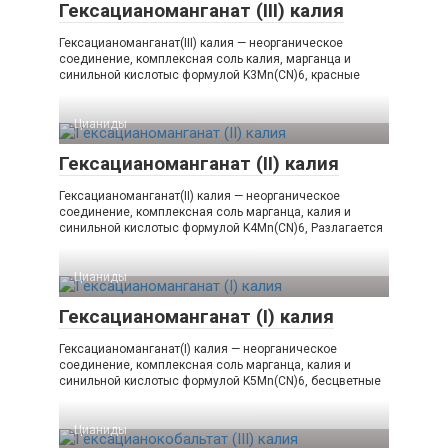
Гексацианоманганат (III) калия
Гексацианоманганат(III) калия — неорганическое
соединение, комплексная соль калия, марганца и
синильной кислотыс формулой K3Mn(CN)6, красные
Цианиды‎
Гексацианоманганат (II) калия
Гексацианоманганат(II) калия — неорганическое
соединение, комплексная соль марганца, калия и
синильной кислотыс формулой K4Mn(CN)6, Разлагается
Цианиды‎
Гексацианоманганат (I) калия
Гексацианоманганат(I) калия — неорганическое
соединение, комплексная соль марганца, калия и
синильной кислотыс формулой K5Mn(CN)6, бесцветные
Цианиды‎