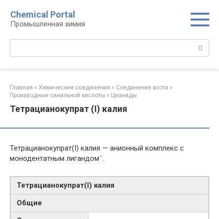
Перейти
Chemical Portal
к
Промышленная химия
контенту
Поиск:
Главная
»
Химические соединения
»
Соединения азота
»
Производные синильной кислоты‎
»
Цианиды‎
Тетрацианокупрат (I) калия
Тетрацианокупрат(I) калия — анионный комплекс с
−
монодентатным лигандом
.
Тетрацианокупрат​(I)​ калия
Общие