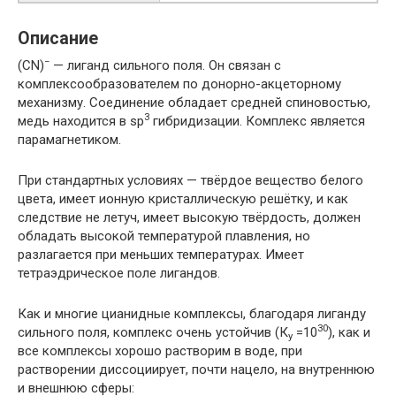
Описание
−
(СN)
— лиганд сильного поля. Он связан с
комплексообразователем по донорно-акцеторному
механизму. Соединение обладает средней спиновостью,
3
медь находится в sp
гибридизации. Комплекс является
парамагнетиком.
При стандартных условиях — твёрдое вещество белого
цвета, имеет ионную кристаллическую решётку, и как
следствие не летуч, имеет высокую твёрдость, должен
обладать высокой температурой плавления, но
разлагается при меньших температурах. Имеет
тетраэдрическое поле лигандов.
Как и многие цианидные комплексы, благодаря лиганду
30
сильного поля, комплекс очень устойчив (К
=10
), как и
у
все комплексы хорошо растворим в воде, при
растворении диссоциирует, почти нацело, на внутреннюю
и внешнюю сферы: