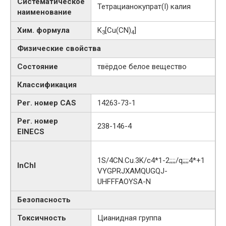
Систематическое
Тетрацианокупрат​(I)​ калия
наименование
Хим. формула
K
[Cu(CN)
]
3
4
Физические свойства
Состояние
твёрдое белое вещество
Классификация
Рег. номер CAS
14263-73-1
Рег. номер
238-146-4
EINECS
1S/4CN.Cu.3K/c4*1-2;;;;/q;;;;4*+1
InChI
VYGPRJXAMQUGQJ-
UHFFFAOYSA-N
Безопасность
Токсичность
Цианидная группа