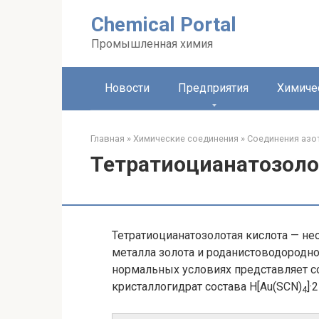
Перейти
Chemical Portal
к
контенту
Промышленная химия
Новости
Предприятия
Химиче
Главная
»
Химические соединения
»
Соединения азо
Тетратиоцианатозоло
Тетратиоцианатозолотая кислота — н
металла золота и роданистоводородно
нормальных условиях представляет с
кристаллогидрат состава H[Au(SCN)
]·
4