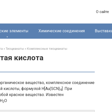
О сайте
ские элементы
Химические соединения
Выставк
та
»
Тиоцианаты‎
»
Комплексные тиоцианаты‎
тая кислота
еорганическое вещество, комплексное соединение
й кислоты, формулой H[Au(SCN)
]. При
4
обой красное вещество. Известен
2H
O
2