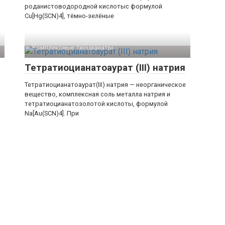
роданистоводородной кислотыс формулой
Cu[Hg(SCN)4], тёмно-зелёные
Комплексные тиоцианаты‎
Тетратиоцианатоаурат (III) натрия
Тетратиоцианатоаурат(III) натрия — неорганическое
вещество, комплексная соль металла натрия и
тетратиоцианатозолотой кислоты, формулой
Na[Au(SCN)4]. При