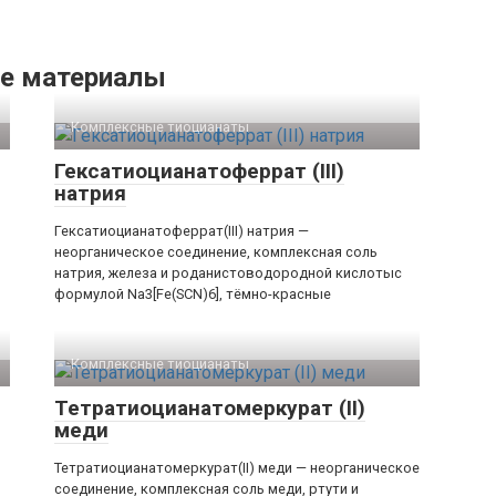
е материалы
Комплексные тиоцианаты‎
Гексатиоцианатоферрат (III)
натрия
Гексатиоцианатоферрат(III) натрия —
неорганическое соединение, комплексная соль
натрия, железа и роданистоводородной кислотыс
формулой Na3[Fe(SCN)6], тёмно-красные
Комплексные тиоцианаты‎
Тетратиоцианатомеркурат (II)
меди
Тетратиоцианатомеркурат(II) меди — неорганическое
соединение, комплексная соль меди, ртути и