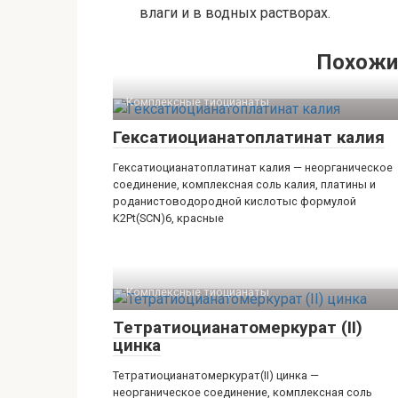
влаги и в водных растворах.
Похожи
Комплексные тиоцианаты‎
Гексатиоцианатоплатинат калия
Гексатиоцианатоплатинат калия — неорганическое
соединение, комплексная соль калия, платины и
роданистоводородной кислотыс формулой
K2Pt(SCN)6, красные
Комплексные тиоцианаты‎
Тетратиоцианатомеркурат (II)
цинка
Тетратиоцианатомеркурат(II) цинка —
неорганическое соединение, комплексная соль