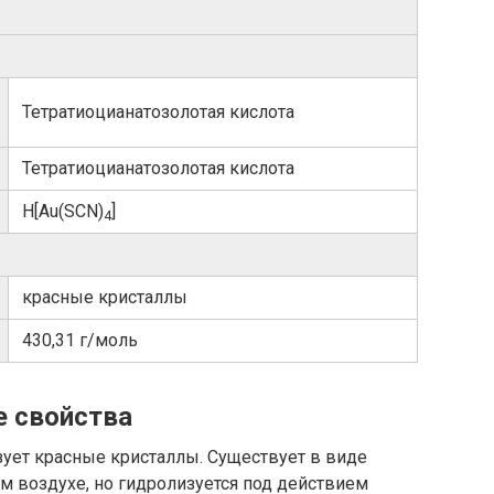
Тетратиоцианатозолотая кислота
Тетратиоцианатозолотая кислота
H[Au(SCN)
]
4
красные кристаллы
430,31 г/моль
е свойства
зует красные кристаллы. Существует в виде
ом воздухе, но гидролизуется под действием