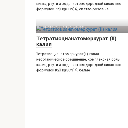
цинка, ртути и роданистоводородной кислотыс
формулой Zn[Hg(SCN)4], светло-розовые
Комплексные тиоцианаты‎
Тетратиоцианатомеркурат (II)
калия
Тетратиоцианатомеркурат(II) калия —
неорганическое соединение, комплексная соль
калия, ртути и роданистоводородной кислотыс
формулой K2[Hg(SCN)4], белые