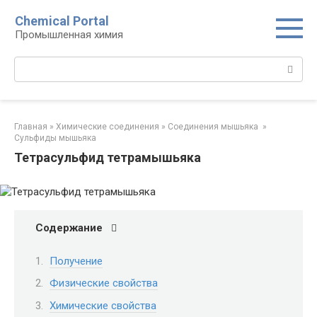
Перейти
Chemical Portal
к
Промышленная химия
контенту
Поиск:
Главная
»
Химические соединения
»
Соединения мышьяка‎ ‎
»
Сульфиды мышьяка‎
Тетрасульфид тетрамышьяка
Содержание
Получение
Физические свойства
Химические свойства