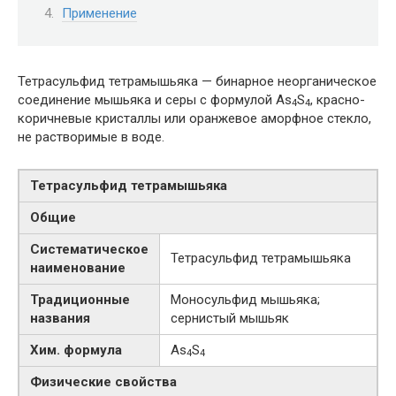
Применение
Тетрасульфид тетрамышьяка — бинарное неорганическое
соединение мышьяка и серы с формулой As
S
, красно-
4
4
коричневые кристаллы или оранжевое аморфное стекло,
не растворимые в воде.
Тетрасульфид тетрамышьяка
Общие
Систематическое
Тетрасульфид тетрамышьяка
наименование
Традиционные
Моносульфид мышьяка;
названия
сернистый мышьяк
Хим. формула
As
S
4
4
Физические свойства