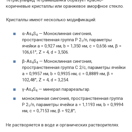
Тетрасульфид тетрамышьяка образует красно-
коричневые кристаллы или оранжевое аморфное стекло.
Кристаллы имеют несколько модификаций:
α-As
S
— Моноклинная сингония,
4
4
пространственная группа P 2
/n, параметры
1
ячейки a = 0,927 нм, b = 1,350 нм, c = 0,656 нм, β =
106,61°, Z = 4, d = 3,506.
β-As
S
— Моноклинная сингония,
4
4
пространственная группа C 2/c, параметры ячейки
a = 0,9957 нм, b = 0,9935 нм, c = 0,8889 нм, β =
102,48°, Z = 4, d = 3,254.
γ-As
S
— минерал парареальгар.
4
4
моноклинная сингония, пространственная группа
P 2
/n, параметры ячейки a = 1,1193 нм, b = 0,9994
1
нм, c = 0,7153 нм, β = 92,8°;
Не растворяется в воде и органических растворителях.