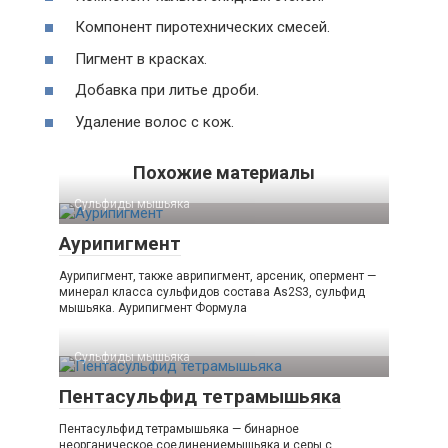
Компонент пиротехнических смесей.
Пигмент в красках.
Добавка при литье дроби.
Удаление волос с кож.
Похожие материалы
Сульфиды мышьяка‎
Аурипигмент
Аурипигмент, также аврипигмент, арсеник, опермент —
минерал класса сульфидов состава As2S3, сульфид
мышьяка. Аурипигмент Формула
Сульфиды мышьяка‎
Пентасульфид тетрамышьяка
Пентасульфид тетрамышьяка — бинарное
неорганическое соединениемышьяка и серы с