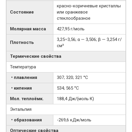
красно-коричневые кристаллы
Состояние
или оранжевое
стеклообразное
Молярная масса
427,95 г/моль
3,25÷3,56; α — 3,506; β — 3,254 г/
Плотность
см³
Термические свойства
Температура
• плавления
307; 320; 321 °C
• кипения
534; 565 °C
Мол. теплоёмк.
188,4 Дж/(моль·К)
Энтальпия
• образования
-269,6 кДж/моль
Оптические свойства