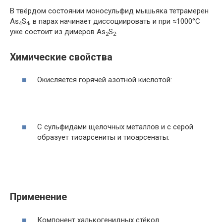
В твёрдом состоянии моносульфид мышьяка тетрамерен
As
S
, в парах начинает диссоциировать и при ≈1000°С
4
4
уже состоит из димеров As
S
.
2
2
Химические свойства
Окисляется горячей азотной кислотой:
С сульфидами щелочных металлов и с серой
образует тиоарсениты и тиоарсенаты:
Применение
Компонент халькогенидных стёкол.