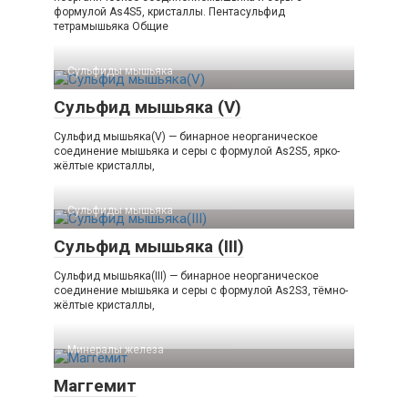
формулой As4S5, кристаллы. Пентасульфид
тетрамышьяка Общие
Сульфиды мышьяка‎
Сульфид мышьяка (V)
Сульфид мышьяка(V) — бинарное неорганическое
соединение мышьяка и серы с формулой As2S5, ярко-
жёлтые кристаллы,
Сульфиды мышьяка‎
Сульфид мышьяка (III)
Сульфид мышьяка(III) — бинарное неорганическое
соединение мышьяка и серы с формулой As2S3, тёмно-
жёлтые кристаллы,
Минералы железа‎
Маггемит