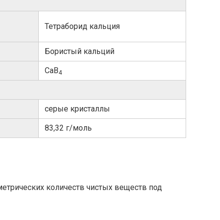
Тетраборид кальция
Бористый кальций
CaB
4
серые кристаллы
83,32 г/моль
метрических количеств чистых веществ под