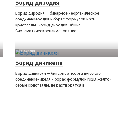
Борид диродия
Борид диродия — бинарное неорганическое
соединениеродия и борас формулой Rh2B,
кристаллы. Борид диродия Общие
Систематическоенаименование
Бориды‎
Борид диникеля
Борид диникеля — бинарное неорганическое
соединениеникеля и борас формулой Ni2B, желто-
серые кристаллы, не растворятся в