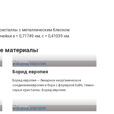
кристаллы с металлическим блеском
ейки a = 0,71749 нм, c = 0,41039 нм.
е материалы
Бориды‎
Борид европия
Борид европия — бинарное неорганическое
соединениеевропия и бора с формулой EuB6, тёмно-
серые кристаллы. Борид европия
Бориды‎