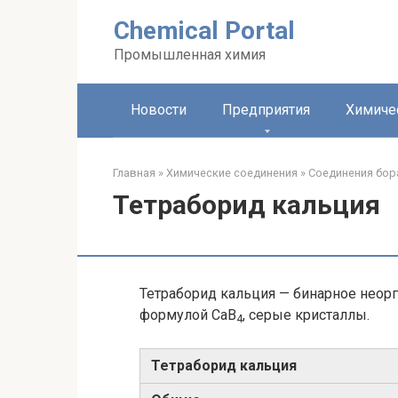
Перейти
Chemical Portal
к
контенту
Промышленная химия
Новости
Предприятия
Химиче
Главная
»
Химические соединения
»
Соединения бора
Тетраборид кальция
Тетраборид кальция — бинарное неорг
формулой CaB
, серые кристаллы.
4
Тетраборид кальция