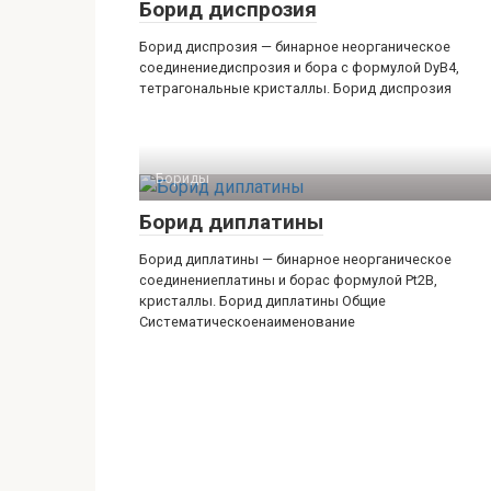
Борид диспрозия
Борид диспрозия — бинарное неорганическое
соединениедиспрозия и бора с формулой DyB4,
тетрагональные кристаллы. Борид диспрозия
Бориды‎
Борид диплатины
Борид диплатины — бинарное неорганическое
соединениеплатины и борас формулой Pt2B,
кристаллы. Борид диплатины Общие
Систематическоенаименование