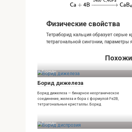
Физические свойства
Тетраборид кальция образует серые 
тетрагональной сингонии, параметры яч
Похожи
Бориды‎
Борид дижелеза
Борид дижелеза — бинарное неорганическое
соединение, железа и бора с формулой Fe2B,
тетрагональные кристаллы. Борид
Бориды‎