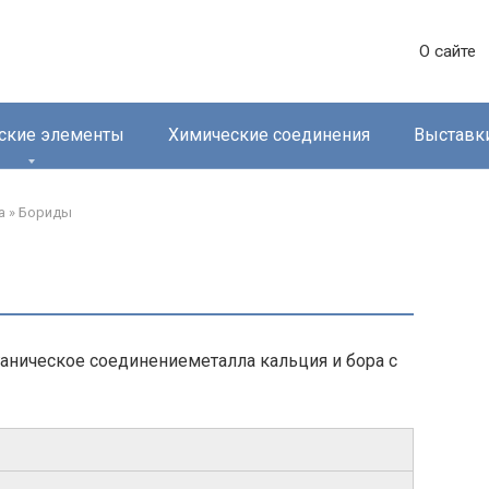
О сайте
ские элементы
Химические соединения
Выставк
‎
»
Бориды‎
аническое соединениеметалла кальция и бора с