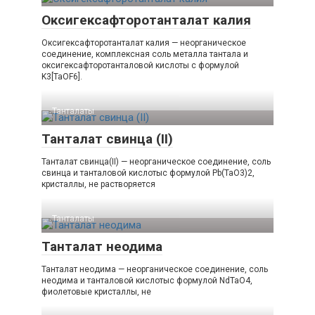
Оксигексафторотанталат калия
Оксигексафторотанталат калия — неорганическое
соединение, комплексная соль металла тантала и
оксигексафторотанталовой кислоты с формулой
K3[TaOF6].
Танталаты‎
Танталат свинца (II)
Танталат свинца(II) — неорганическое соединение, соль
свинца и танталовой кислотыс формулой Pb(TaO3)2,
кристаллы, не растворяется
Танталаты‎
Танталат неодима
Танталат неодима — неорганическое соединение, соль
неодима и танталовой кислотыс формулой NdTaO4,
фиолетовые кристаллы, не