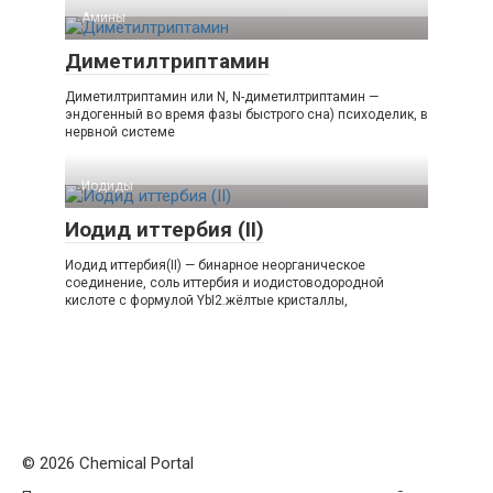
Амины‎
Диметилтриптамин
Диметилтриптамин или N, N-диметилтриптамин —
эндогенный во время фазы быстрого сна) психоделик, в
нервной системе
Иодиды‎
Иодид иттербия (II)
Иодид иттербия(II) — бинарное неорганическое
соединение, соль иттербия и иодистоводородной
кислоте с формулой YbI2.жёлтые кристаллы,
© 2026 Chemical Portal