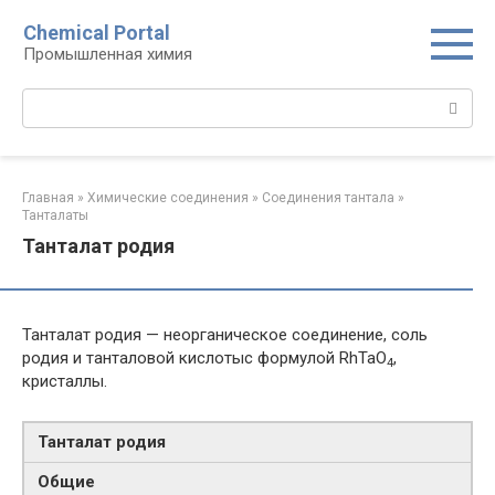
Перейти
Chemical Portal
к
Промышленная химия
контенту
Поиск:
Главная
»
Химические соединения
»
Соединения тантала‎
»
Танталаты‎
Танталат родия
Танталат родия — неорганическое соединение, соль
родия и танталовой кислотыс формулой RhTaO
,
4
кристаллы.
Танталат родия
Общие