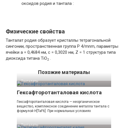
оксидов родия и тантала :
Физические свойства
Танталат родия образует кристаллы тетрагональной
сингонии, пространственная группа P 4/mnm, параметры
ячейки a = 0,4684 нм, c = 0,3020 нм, Z = 1 структура типа
диоксида титана TiO
.
2
Похожие материалы
Танталаты‎
Гексафторотанталовая кислота
Гексафторотанталовая кислота — неорганическое
вещество, комплексное соединение металла тантала с
формулой H[TaF6]. При нормальных условиях
Танталаты‎