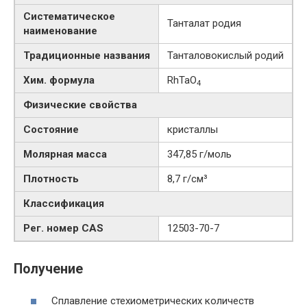
Систематическое
Танталат родия
наименование
Традиционные названия
Танталовокислый родий
Хим. формула
RhTaO
4
Физические свойства
Состояние
кристаллы
Молярная масса
347,85 г/моль
Плотность
8,7 г/см³
Классификация
Рег. номер CAS
12503-70-7
Получение
Сплавление стехиометрических количеств