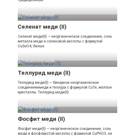
Традиционные
Соединения меди
Селенат меди (II)
Селенат меди(II) — неорганическое соединение, соль
металла меди и селеновой кислоты с формулой
CuSeO4, белые
Соединения меди
Теллурид меди (II)
Теллурид меди(II) — бинарное неорганическое
соединениемеди и теллура с формулой CuTe, жёлтые
кристаллы. Теллурид меди​(II)​
Соединения меди
Фосфит меди (II)
Фосфит меди(II) — неорганическое соединение, соль
меди и фосфористой кислоты с формулой CuPHO3, не