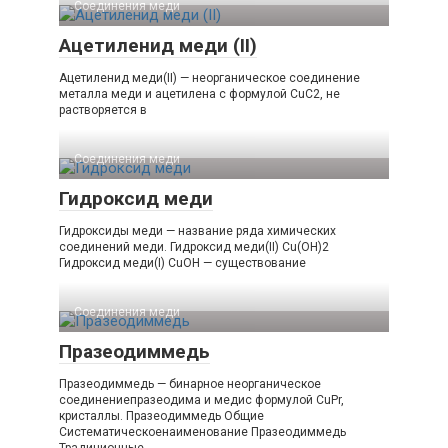
Соединения меди
Ацетиленид меди (II)
Ацетиленид меди(II) — неорганическое соединение
металла меди и ацетилена с формулой CuC2, не
растворяется в
Соединения меди
Гидроксид меди
Гидроксиды меди — название ряда химических
соединений меди. Гидроксид меди(II) Cu(OH)2
Гидроксид меди(I) CuOH — существование
Соединения меди
Празеодиммедь
Празеодиммедь — бинарное неорганическое
соединениепразеодима и медис формулой CuPr,
кристаллы. Празеодиммедь Общие
Систематическоенаименование Празеодиммедь