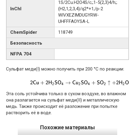
1S/2Cu.H2O4S/c;;1-5(2,3)4/h;;
InChI
(H2,1,2,3,4)/q2*+1;/p-2
WIVXEZIMDUGYRW-
UHFFFAOYSA-L
ChemSpider
118749
Безопасность
NFPA 704
Сульфат меди(I) можно получить при 200 °C по реакции:
Эта соль устойчива только в сухом воздухе, во влажном
она разлагается на сульфат меди(II) и металлическую
медь. Также происходит её разложение при попытке
растворить её в воде.
Похожие материалы