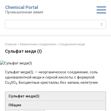
Перейти
Chemical Portal
к
Промышленная химия
контенту
Поиск:
Главная
»
Химические соединения
»
Соединения меди
Сульфат меди (I)
Сульфат меди(I), — неорганическое соединение, соль
одновалентной меди и серной кислоты с формулой
Cu
SO
. Бесцветные кристаллы без запаха, нелетучие.
2
4
Сульфат меди​(I)​
Общие