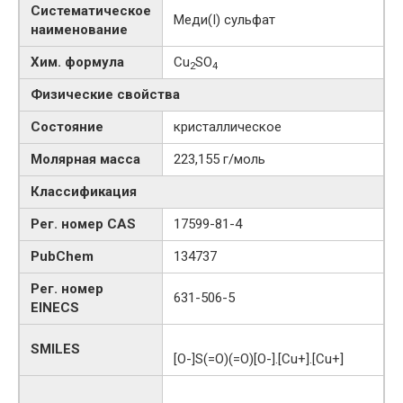
Систематическое
Меди​(I)​ сульфат
наименование
Хим. формула
Cu
SO
2
4
Физические свойства
Состояние
кристаллическое
Молярная масса
223,155 г/моль
Классификация
Рег. номер CAS
17599-81-4
PubChem
134737
Рег. номер
631-506-5
EINECS
SMILES
[O-]S(=O)(=O)[O-].[Cu+].[Cu+]