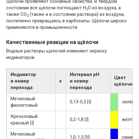
Щёлочи проявляют основные свойства. В твёрдом
состоянии все щёлочи поглощают H
O из воздуха, а
2
также CO
(также и в состоянии раствора) из воздуха,
2
постепенно превращаясь в карбонаты. Щёлочи широко
применяются в промышленности.
Качественные реакции на щёлочи
Водные растворы щелочей изменяют окраску
индикаторов.
Индикатор
Интервал pH
Цвет
и номер
х
и номер
щёлочной
перехода
перехода
Метиловый
0,13-0,5 [I]
зелёны
фиолетовый
Крезоловый
0,2-1,8 [I]
жёлтый
красный [I]
Метиловый
1,0-1,5 [II]
синий