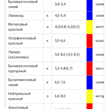
Бромкрезоловый
3,8-5,4
синий
синий
Лакмоид
к
4,0-6,4
синий
Метиловый
o
4,2(4,4)-6,2(6,3)
жёлтый
красный
Хлорфеноловый
к
5,0-6,6
красны
красный
Лакмус
5,0-8,0 (4,5-8,3)
синий
(азолитмин)
Бромкрезоловый
к
5,2-6,8(6,7)
ярко-к
пурпурный
Бромтимоловый
к
6,0-7,6
синий
синий
Нейтральный
o
6,8-8,0
янтарн
красный
Феноловый