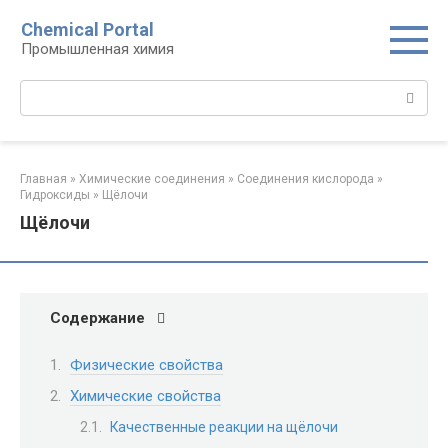
Перейти
Chemical Portal
к
Промышленная химия
контенту
Поиск:
Главная
»
Химические соединения
»
Соединения кислорода‎
»
Гидроксиды‎
»
Щёлочи
Щёлочи
Содержание
Физические свойства
Химические свойства
Качественные реакции на щёлочи