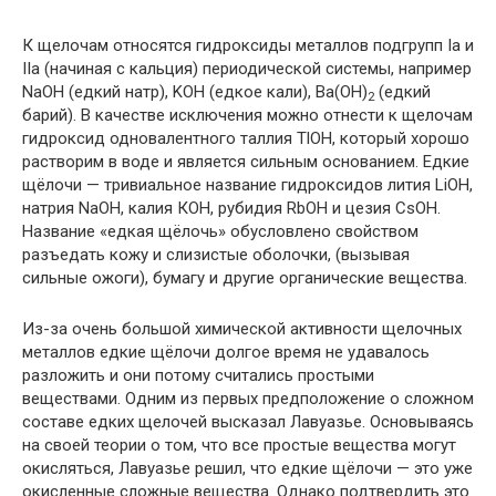
К щелочам относятся гидроксиды металлов подгрупп Iа и
IIа (начиная с кальция) периодической системы, например
NaOH (едкий натр), KOH (едкое кали), Ba(OH)
(едкий
2
барий). В качестве исключения можно отнести к щелочам
гидроксид одновалентного таллия TlOH, который хорошо
растворим в воде и является сильным основанием. Едкие
щёлочи — тривиальное название гидроксидов лития LiOH,
натрия NaOH, калия КОН, рубидия RbOH и цезия CsOH.
Название «едкая щёлочь» обусловлено свойством
разъедать кожу и слизистые оболочки, (вызывая
сильные ожоги), бумагу и другие органические вещества.
Из-за очень большой химической активности щелочных
металлов едкие щёлочи долгое время не удавалось
разложить и они потому считались простыми
веществами. Одним из первых предположение о сложном
составе едких щелочей высказал Лавуазье. Основываясь
на своей теории о том, что все простые вещества могут
окисляться, Лавуазье решил, что едкие щёлочи — это уже
окисленные сложные вещества. Однако подтвердить это