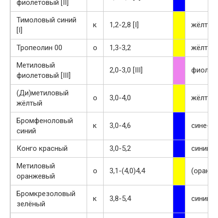
фиолетовый [II]
Тимоловый синий
к
1,2-2,8 [I]
жёлтый
[I]
Тропеолин 00
o
1,3-3,2
жёлтый
Метиловый
2,0-3,0 [III]
фиолет
фиолетовый [III]
(Ди)метиловый
o
3,0-4,0
жёлтый
жёлтый
Бромфеноловый
к
3,0-4,6
сине-ф
синий
Конго красный
3,0-5,2
синий
Метиловый
o
3,1-(4,0)4,4
(оранж
оранжевый
Бромкрезоловый
к
3,8-5,4
синий
зелёный