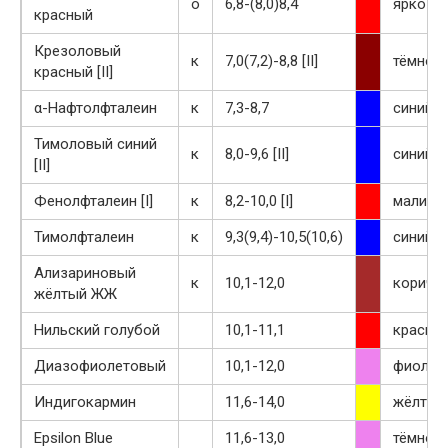
о
6,8-(8,0)8,4
ярко-к
красный
Крезоловый
к
7,0(7,2)-8,8 [II]
тёмно-
красный [II]
α-Нафтолфталеин
к
7,3-8,7
синий
Тимоловый синий
к
8,0-9,6 [II]
синий
[II]
Фенолфталеин [I]
к
8,2-10,0 [I]
малино
Тимолфталеин
к
9,3(9,4)-10,5(10,6)
синий
Ализариновый
к
10,1-12,0
коричн
жёлтый ЖЖ
Нильский голубой
10,1-11,1
красны
Диазофиолетовый
10,1-12,0
фиолет
Индигокармин
11,6-14,0
жёлтый
Epsilon Blue
11,6-13,0
тёмно-