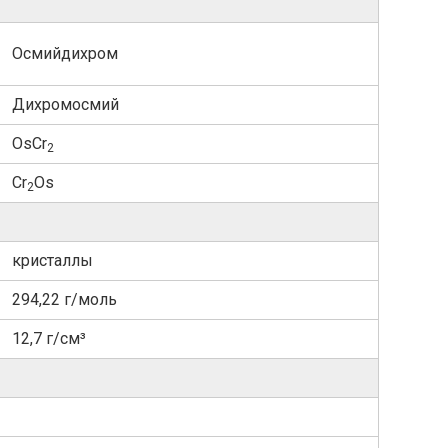
Осмийдихром
Дихромосмий
OsCr
2
Cr
Os
2
кристаллы
294,22 г/моль
12,7 г/см³