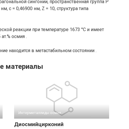
агональной сингонии, пространственная группа P
м, c = 0,46900 нм, Z = 10, структура типа
еской реакции при температуре 1673 °С и имеет
ат.% осмия .
ние находится в метастабильном состоянии .
е материалы
Интерметаллиды осмия‎
Диосмийцирконий