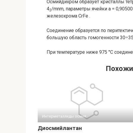
Осмийдихром образует кристаллы тетр
4
/mnm, параметры ячейки a = 0,90500 н
2
железохрома CrFe .
Соединение образуется по перитектич
большую область гомогенности 30÷35 
При температуре ниже 975 °С соедине
Похожи
Интерметаллиды осмия‎
Диосмийлантан