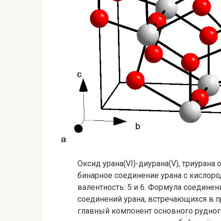
Оксид урана(VI)-диурана(V), триурана
бинарное соединение урана с кислор
валентность: 5 и 6. Формула соединени
соединений урана, встречающихся в п
главный компонент основного рудного