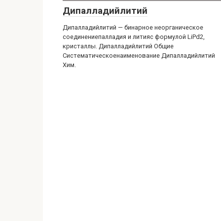
Дипалладийлитий
Дипалладийлитий — бинарное неорганическое
соединениепалладия и литияс формулой LiPd2,
кристаллы. Дипалладийлитий Общие
Систематическоенаименование Дипалладийлитий
Хим.