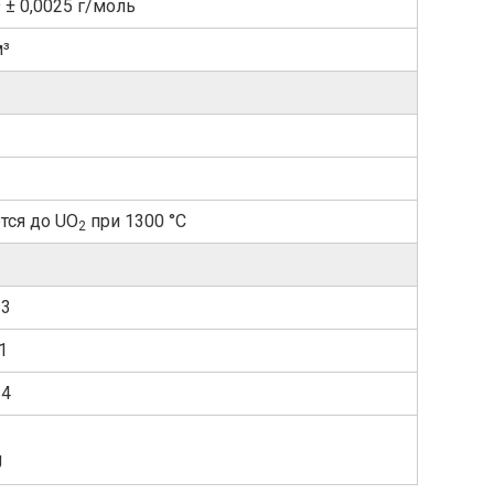
 ± 0,0025 г/моль
м³
тся до UO
при 1300 °C
2
-3
1
-4
U