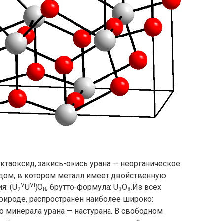
 октаоксид, закись-окись урана — неорганическое
одом, в котором металл имеет двойственную
V
VI
я: (U
U
)O
, брутто-формула: U
O
.Из всех
2
8
3
8
рироде, распространён наиболее широко:
 минерала урана — настурана. В свободном