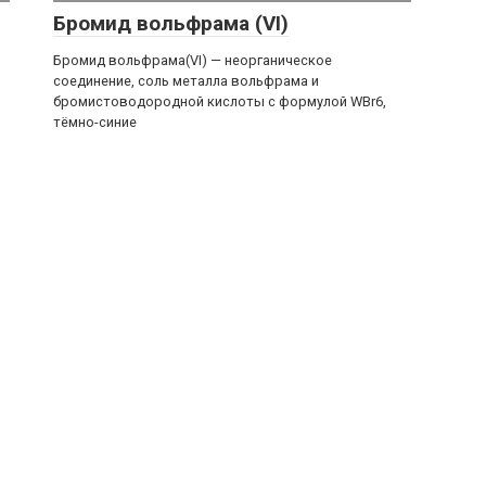
Бромид вольфрама (VI)
Бромид вольфрама(VI) — неорганическое
соединение, соль металла вольфрама и
бромистоводородной кислоты с формулой WBr6,
тёмно-синие