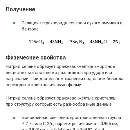
Получение
Реакция тетрахлорида селена и сухого аммиака в
бензоле:
Физические свойства
Нитрид селена образует оранжево-жёлтое аморфное
вещество, которое легко разлагается при ударе или
нагревании. При длительном хранении под слоем бензола
переходит в кристаллическую форму.
Нитрид селена образует оранжево-жёлтые кристаллы
про структуру которых есть разнообразные данные:
моноклинная сингония, пространственная группа
P 2
/c или C 2/c, параметры ячейки
a
= 0,965 нм
,
1
b
= 0,973 нм
,
c
= 0,647 нм
,
β
= 104,9°
,
Z
= 4
;