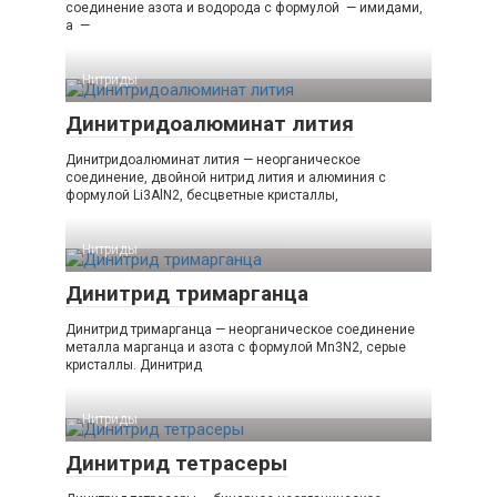
соединение азота и водорода с формулой — имидами,
а —
Нитриды‎
Динитридоалюминат лития
Динитридоалюминат лития — неорганическое
соединение, двойной нитрид лития и алюминия с
формулой Li3AlN2, бесцветные кристаллы,
Нитриды‎
Динитрид тримарганца
Динитрид тримарганца — неорганическое соединение
металла марганца и азота с формулой Mn3N2, серые
кристаллы. Динитрид
Нитриды‎
Динитрид тетрасеры