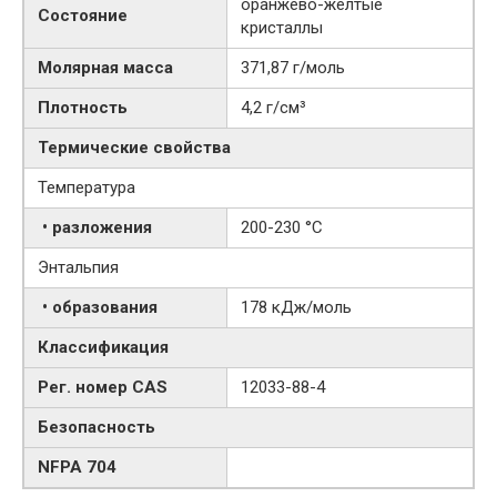
оранжево-жёлтые
Состояние
кристаллы
Молярная масса
371,87 г/моль
Плотность
4,2 г/см³
Термические свойства
Температура
• разложения
200-230 °C
Энтальпия
• образования
178 кДж/моль
Классификация
Рег. номер CAS
12033-88-4
Безопасность
NFPA 704