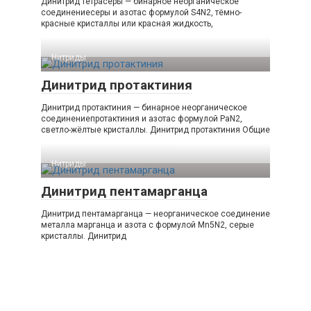
Динитрид тетрасеры — бинарное неорганическое
соединениесеры и азотас формулой S4N2, тёмно-
красные кристаллы или красная жидкость,
Нитриды‎
Динитрид протактиния
Динитрид протактиния — бинарное неорганическое
соединениепротактиния и азотас формулой PaN2,
светло-жёлтые кристаллы. Динитрид протактиния Общие
Нитриды‎
Динитрид пентамарганца
Динитрид пентамарганца — неорганическое соединение
металла марганца и азота с формулой Mn5N2, серые
кристаллы. Динитрид