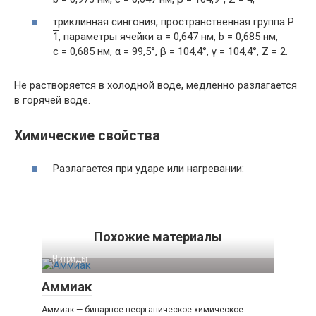
триклинная сингония, пространственная группа P
1
, параметры ячейки
a
= 0,647 нм
,
b
= 0,685 нм
,
c
= 0,685 нм
,
α
= 99,5°
,
β
= 104,4°
,
γ
= 104,4°
,
Z
= 2
.
Не растворяется в холодной воде, медленно разлагается
в горячей воде.
Химические свойства
Разлагается при ударе или нагревании:
Похожие материалы
Нитриды‎
Аммиак
Аммиак — бинарное неорганическое химическое