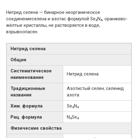
Нитрид селена — бинарное неорганическое
соединениеселена и азотас формулой Se
N
, оранжево-
4
4
жёлтые кристаллы, не растворяется в воде,
взрывоопасен.
Нитрид селена
Общие
Систематическое
Нитрид селена
наименование
Традиционные
Азотистый селен; селенид
названия
азота
Хим. формула
Se
N
4
4
Рац. формула
N
Se
4
4
Физические свойства