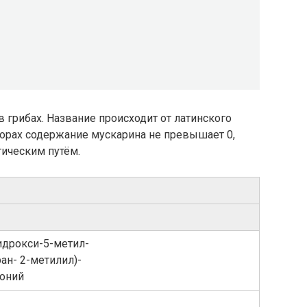
 грибах. Название происходит от латинского
морах содержание мускарина не превышает 0,
тическим путём.
-​гидрокси-​5-​метил-​
-​ 2-​метилил)​-​
моний