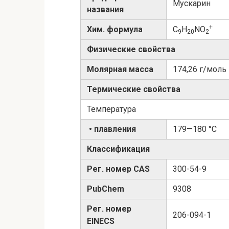
Мускарин
названия
+
Хим. формула
C
H
NO
9
20
2
Физические свойства
Молярная масса
174,26 г/моль
Термические свойства
Температура
• плавления
179—180 °C
Классификация
Рег. номер CAS
300-54-9
PubChem
9308
Рег. номер
206-094-1
EINECS