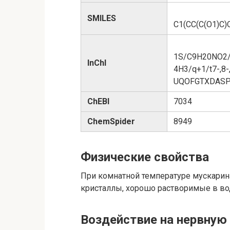
SMILES
C1(CC(C(O1)C)O
1S/C9H20NO2/c1
InChI
4H3/q+1/t7-,8
UQOFGTXDAS
ChEBI
7034
ChemSpider
8949
Физические свойства
При комнатной температуре мускарин
кристаллы, хорошо растворимые в вод
Воздействие на нервную