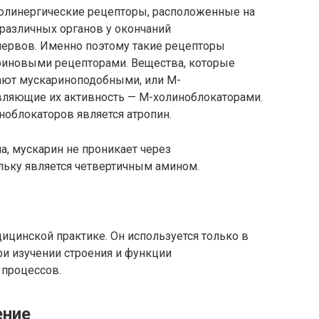
олинергические рецепторы, расположенные на
различных органов у окончаний
нервов. Именно поэтому такие рецепторы
риновыми рецепторами. Вещества, которые
ают мускариноподобными, или М-
вляющие их активность — М-холиноблокаторами.
облокаторов является атропин.
а, мускарин не проникает через
льку является четвертичным амином.
цинской практике. Он используется только в
и изучении строения и функции
 процессов.
ение