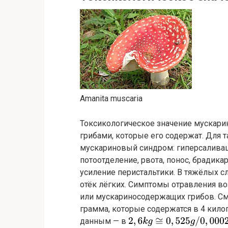
Amanita muscaria
Токсикологическое значение мускари
грибами, которые его содержат. Для 
мускариновый синдром: гиперсалива
потоотделение, рвота, понос, брадика
усиление перистальтики. В тяжёлых с
отёк лёгких. Симптомы отравления во
или мускариносодержащих грибов. Сме
грамма, которые содержатся в 4 кил
данным — в