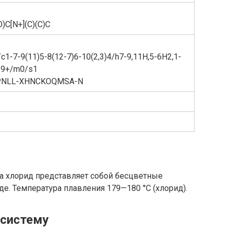
)C[N+](C)(C)C
-7-9(11)5-8(12-7)6-10(2,3)4/h7-9,11H,5-6H2,1-
-,9+/m0/s1
PNLL-XHNCKOQMSA-N
а хлорид представляет собой бесцветные
е. Температура плавления 179—180 °C (хлорид).
 систему