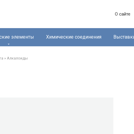
О сайте
ские элементы
Химические соединения
Выставк
та
»
Алкалоиды