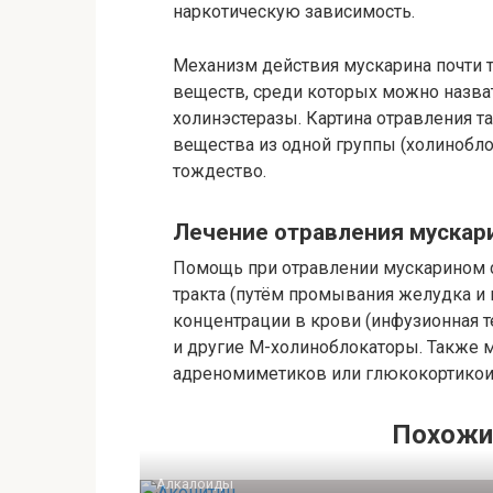
наркотическую зависимость.
Механизм действия мускарина почти 
веществ, среди которых можно назват
холинэстеразы. Картина отравления 
вещества из одной группы (холинобло
тождество.
Лечение отравления мускар
Помощь при отравлении мускарином с
тракта (путём промывания желудка и 
концентрации в крови (инфузионная т
и другие М-холиноблокаторы. Также 
адреномиметиков или глюкокортикои
Похожи
Алкалоиды