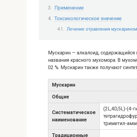
Применение
Токсикологическое значение
Лечение отравления мускарином
Мускарин — алкалоид, содержащийся в
названия красного мухомора. В мухо
02 %. Мускарин также получают синте
Мускарин
Общие
​(2L,4D,5L)​-​​(4
Систематическое
тетрагидрофуран
наименование
триметил-​ам
Традиционные