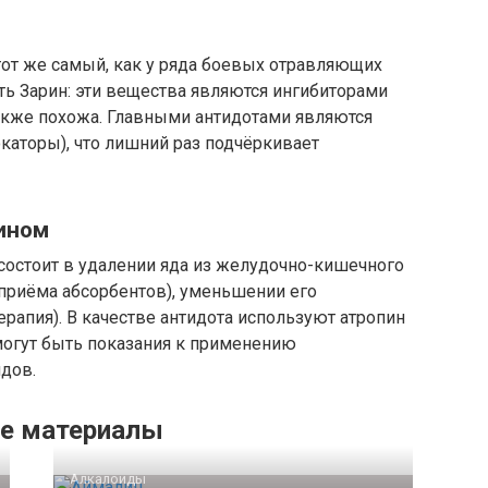
тот же самый, как у ряда боевых отравляющих
ь Зарин: эти вещества являются ингибиторами
также похожа. Главными антидотами являются
каторы), что лишний раз подчёркивает
ином
остоит в удалении яда из желудочно-кишечного
приёма абсорбентов), уменьшении его
ерапия). В качестве антидота используют атропин
могут быть показания к применению
дов.
е материалы
Алкалоиды