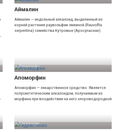
Аймалин
о
Аймалин — индольный алкалоид, выделенный из
корней растения раувольфии змеиной (Rauvolfia
serpentina) семейства Кутровые (Apocynaceae).
​
Алкалоиды
Апоморфин
Апоморфин — лекарственное средство. Является
полусинтетическим алкалоидом, получаемым из
о
морфина при воздействии на него хлороводородной
Алкалоиды