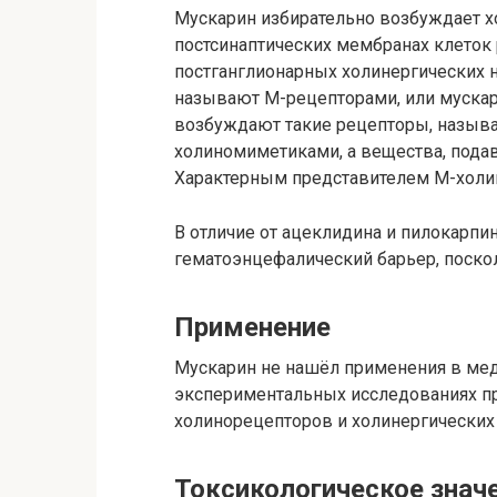
Мускарин избирательно возбуждает х
постсинаптических мембранах клеток 
постганглионарных холинергических 
называют М-рецепторами, или муска
возбуждают такие рецепторы, назыв
холиномиметиками, а вещества, пода
Характерным представителем М-холин
В отличие от ацеклидина и пилокарпин
гематоэнцефалический барьер, поско
Применение
Мускарин не нашёл применения в меди
экспериментальных исследованиях пр
холинорецепторов и холинергических
Токсикологическое знач