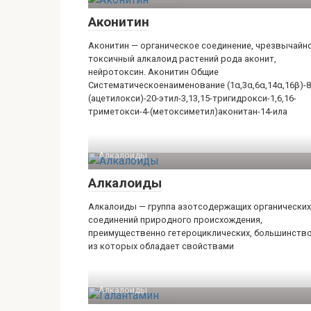
Аконитин
Аконитин — органическое соединение, чрезвычайн
токсичный алкалоид растений рода аконит,
нейротоксин. Аконитин Общие
Систематическоенаименование ​(1α,3α,6α,14α,16β)​-​8-​
(ацетилокси)​-​20-​этил-​3,13,15-​тригидрокси-​1,6,16-​
триметокси-​4-​​(метоксиметил)​аконитан-​14-​ила
Алкалоиды
Алкалоиды
Алкалоиды — группа азотсодержащих органических
соединений природного происхождения,
преимущественно гетероциклических, большинств
из которых обладает свойствами
Алкалоиды