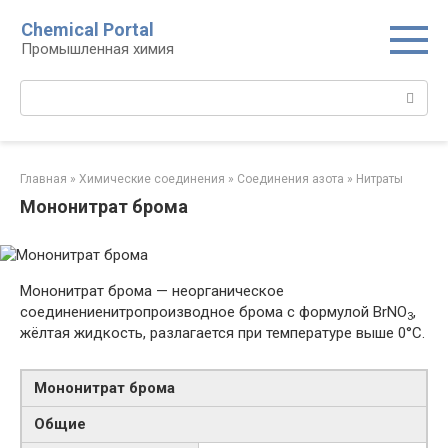
Перейти
Chemical Portal
к
Промышленная химия
контенту
Поиск:
Главная
»
Химические соединения
»
Соединения азота
»
Нитраты
Мононитрат брома
Мононитрат брома — неорганическое
соединениенитропроизводное брома с формулой BrNO
,
3
жёлтая жидкость, разлагается при температуре выше 0°С.
Мононитрат брома
Общие