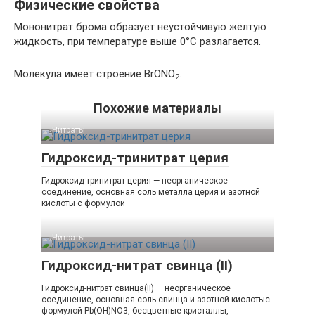
Физические свойства
Мононитрат брома образует неустойчивую жёлтую
жидкость, при температуре выше 0°С разлагается.
Молекула имеет строение BrONO
.
2
Похожие материалы
Нитраты
Гидроксид-тринитрат церия
Гидроксид-тринитрат церия — неорганическое
соединение, основная соль металла церия и азотной
кислоты с формулой
Нитраты
Гидроксид-нитрат свинца (II)
Гидроксид-нитрат свинца(II) — неорганическое
соединение, основная соль свинца и азотной кислотыс
формулой Pb(OH)NO3, бесцветные кристаллы,