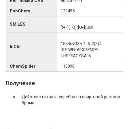
Рег. номер CAS
40423-14-1
PubChem
123495
SMILES
[N+](=O)([O-])OBr
1S/BrNO3/c1-5-2(3)4
InChI
RRTWEEAEXPZMPY-
UHFFFAOYSA-N
ChemSpider
110090
Получение
Действие нитрата серебра на спиртовой раствор
брома: