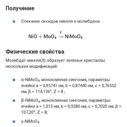
Получение
Спекание оксидов никеля и молибдена:
Физические свойства
Молибдат никеля(II) образует зелёные кристаллы
нескольких модификаций:
α-NiMoO
, моноклинная сингония, параметры
4
ячейки a = 0,95741 нм, b = 0,87440 нм, c = 0,76552
нм, β = 114,136°, Z = 8 ;
β-NiMoO
, моноклинная сингония, параметры
4
ячейки a = 1,013 нм, b = 0,9280 нм, c = 0,7020 нм, β =
107,20°, Z = 8;
γ-NiMoO
.
4