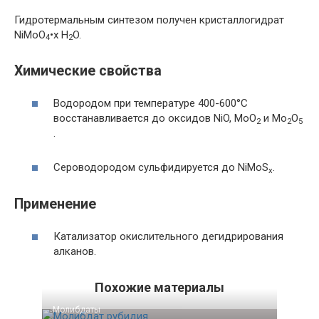
Гидротермальным синтезом получен кристаллогидрат
NiMoO
•x H
O.
4
2
Химические свойства
Водородом при температуре 400-600°С
восстанавливается до оксидов NiO, MoO
и Mo
O
2
2
5
.
Сероводородом сульфидируется до NiMoS
.
x
Применение
Катализатор окислительного дегидрирования
алканов.
Похожие материалы
Молибдаты‎