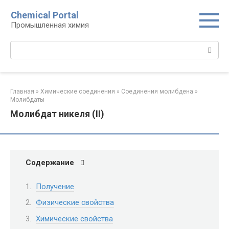
Перейти
Chemical Portal
к
Промышленная химия
контенту
Поиск:
Главная
»
Химические соединения
»
Соединения молибдена‎
»
Молибдаты‎
Молибдат никеля (II)
Содержание
Получение
Физические свойства
Химические свойства