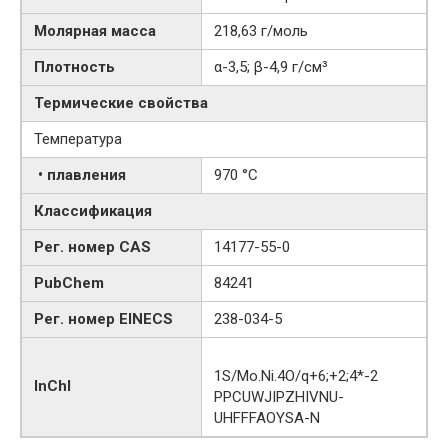
Молярная масса
218,63 г/моль
Плотность
α-3,5; β-4,9 г/см³
Термические свойства
Температура
• плавления
970 °C
Классификация
Рег. номер CAS
14177-55-0
PubChem
84241
Рег. номер EINECS
238-034-5
1S/Mo.Ni.4O/q+6;+2;4*-2
InChI
PPCUWJIPZHIVNU-
UHFFFAOYSA-N