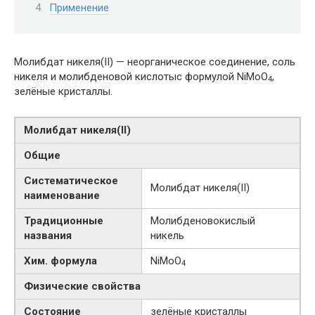
Применение
Молибдат никеля(II) — неорганическое соединение, соль
никеля и молибденовой кислотыс формулой NiMoO
,
4
зелёные кристаллы.
Молибдат никеля​(II)​
Общие
Систематическое
Молибдат никеля​(II)​
наименование
Традиционные
Молибденовокислый
названия
никель
Хим. формула
NiMoO
4
Физические свойства
Состояние
зелёные кристаллы