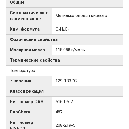
Общие
Систематическое
Метилмалоновая кислота
наименование
Хим. формула
C
H
O
4
6
4
Физические свойства
Молярная масса
118.088 г/моль
Термические свойства
Температура
• кипения
129-133 °C
Классификация
Рег. номер CAS
516-05-2
PubChem
487
Рег. номер
208-219-5
EINECS