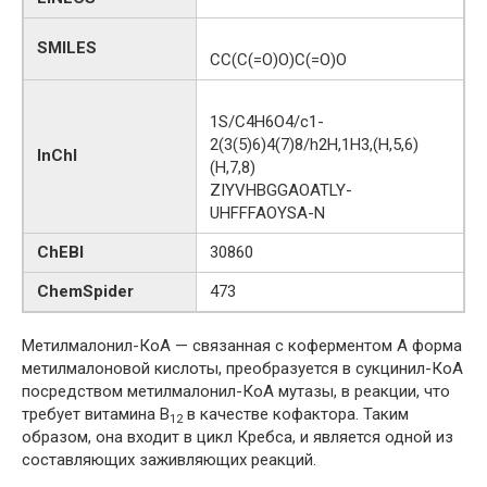
SMILES
CC(C(=O)O)C(=O)O
1S/C4H6O4/c1-
2(3(5)6)4(7)8/h2H,1H3,(H,5,6)
InChI
(H,7,8)
ZIYVHBGGAOATLY-
UHFFFAOYSA-N
ChEBI
30860
ChemSpider
473
Метилмалонил-КоA — связанная с коферментом А форма
метилмалоновой кислоты, преобразуется в сукцинил-КоА
посредством метилмалонил-КоА мутазы, в реакции, что
требует витамина B
в качестве кофактора. Таким
12
образом, она входит в цикл Кребса, и является одной из
составляющих заживляющих реакций.