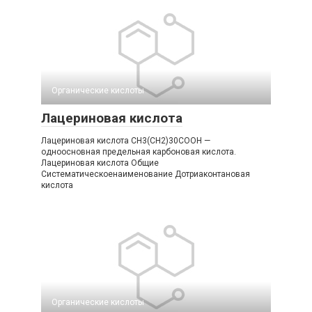
Органические кислоты‎
Лацериновая кислота
Лацериновая кислота CH3(CH2)30COOH —
одноосновная предельная карбоновая кислота.
Лацериновая кислота Общие
Систематическоенаименование Дотриаконтановая
кислота
Органические кислоты‎