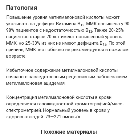
Патология
Повышение уровня метилмалоновой кислоты может
указывать на дефицит Витамина B
. MMК повышена у 90-
12
98% пациентов с недостаточностью B
. Также 20-25%
12
пациентов старше 70 лет имеют повышенный уровень
ММК, но 25-33% из них не имеют дефицита B
. По этой
12
причине, MMК тест обычно не рекомендуется в пожилом
возрасте.
Избыточное содержание метилмалоновой кислоты
связано с наследственным рецессивным заболеванием
метилмалоновая ацидемия.
Концентрация метилмалоновой кислоты в крови
определяется газожидкостной хроматографией/масс-
спектрометрией. Нормальный уровень в крови у
здоровых людей: 73—271 нмоль/л.
Похожие материалы