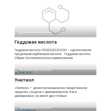
Органические кислоты‎
Геддовая кислота
Геддовая кислота CH3(CH2)32COOH — одноосновная
предельная карбоновая кислота. Геддовая кислота
Общие Систематическое наименование
Органические кислоты‎
Унитиол
«Унитиол» — дезинтоксикационное лекарственное
средство, сходное с димеркапролом. Как и
димеркапрол, он имеет две готовые
Органические кислоты‎