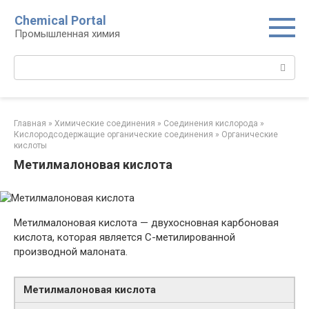
Перейти
Chemical Portal
к
Промышленная химия
контенту
Поиск:
Главная
»
Химические соединения
»
Соединения кислорода‎
»
Кислородсодержащие органические соединения‎
»
Органические
кислоты‎
Метилмалоновая кислота
Метилмалоновая кислота — двухосновная карбоновая
кислота, которая является C-метилированной
производной малоната.
Метилмалоновая кислота