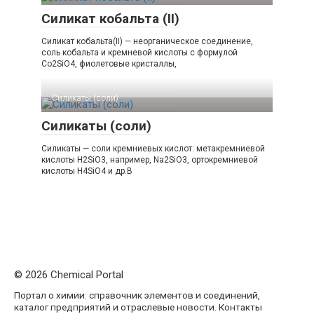
Силикат кобальта (II)
Силикат кобальта(II) — неорганическое соединение,
соль кобальта и кремневой кислоты с формулой
Co2SiO4, фиолетовые кристаллы,
Силикаты (соли)‎
Силикаты (соли)
Силикаты — соли кремниевых кислот: метакремниевой
кислоты H2SiO3, например, Na2SiO3, ортокремниевой
кислоты H4SiO4 и др.В
© 2026 Chemical Portal
Портал о химии: справочник элементов и соединений,
каталог предприятий и отраслевые новости. Контакты