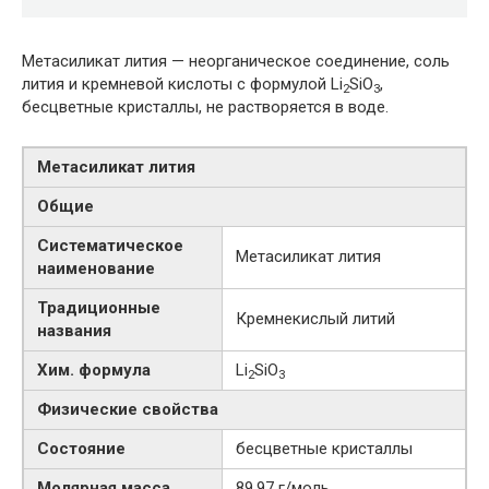
Метасиликат лития — неорганическое соединение, соль
лития и кремневой кислоты с формулой Li
SiO
,
2
3
бесцветные кристаллы, не растворяется в воде.
Метасиликат лития
Общие
Систематическое
Метасиликат лития
наименование
Традиционные
Кремнекислый литий
названия
Хим. формула
Li
SiO
2
3
Физические свойства
Состояние
бесцветные кристаллы
Молярная масса
89,97 г/моль