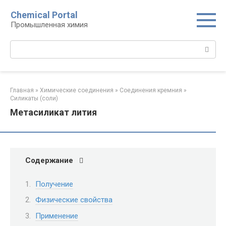
Перейти
Chemical Portal
к
Промышленная химия
контенту
Поиск:
Главная
»
Химические соединения
»
Соединения кремния‎
»
Силикаты (соли)‎
Метасиликат лития
Содержание
Получение
Физические свойства
Применение