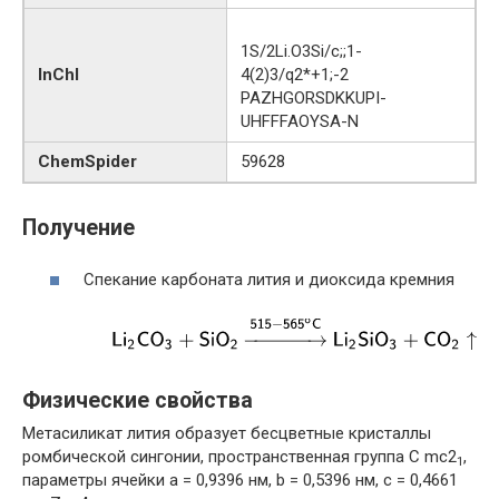
1S/2Li.O3Si/c;;1-
InChI
4(2)3/q2*+1;-2
PAZHGORSDKKUPI-
UHFFFAOYSA-N
ChemSpider
59628
Получение
Спекание карбоната лития и диоксида кремния
Физические свойства
Метасиликат лития образует бесцветные кристаллы
ромбической сингонии, пространственная группа C mc2
,
1
параметры ячейки a = 0,9396 нм, b = 0,5396 нм, c = 0,4661