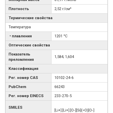
Плотность
2,52 г/см³
Термические свойства
Температура
• плавления
1201 °C
Оптические свойства
Показатель
1,584; 1,604
преломления
Классификация
Рег. номер CAS
10102-24-6
PubChem
66243
Рег. номер EINECS
233-270-5
SMILES
[Li+].[Li+].[O-][Si](=O)[O-]