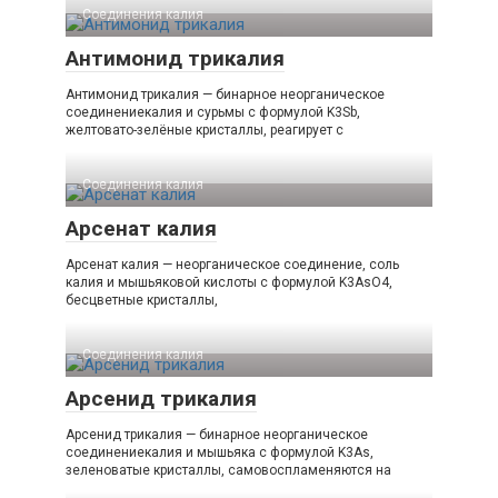
Соединения калия‎
Антимонид трикалия
Антимонид трикалия — бинарное неорганическое
соединениекалия и сурьмы с формулой K3Sb,
желтовато-зелёные кристаллы, реагирует с
Соединения калия‎
Арсенат калия
Арсенат калия — неорганическое соединение, соль
калия и мышьяковой кислоты с формулой K3AsO4,
бесцветные кристаллы,
Соединения калия‎
Арсенид трикалия
Арсенид трикалия — бинарное неорганическое
соединениекалия и мышьяка с формулой K3As,
зеленоватые кристаллы, самовоспламеняются на