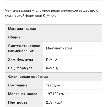
Манганат калия — сложное неорганическое вещество с
химической формулой K
MnO
.
2
4
Манганат калия
Общие
Систематическое
Манганат калия
наименование
Хим. формула
K
MnO
2
4
Рац. формула
K
MnO
2
4
Физические свойства
Состояние
твёрдое
Молярная масса
197,132 г/моль
Плотность
2,78 г/см³