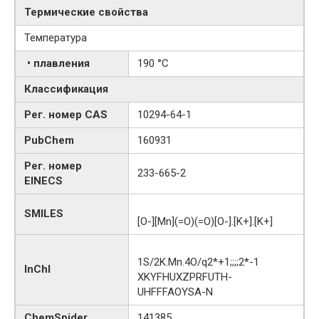
Термические свойства
Температура
• плавления
190 °C
Классификация
Рег. номер CAS
10294-64-1
PubChem
160931
Рег. номер
233-665-2
EINECS
SMILES
[O-][Mn](=O)(=O)[O-].[K+].[K+]
1S/2K.Mn.4O/q2*+1;;;;2*-1
InChI
XKYFHUXZPRFUTH-
UHFFFAOYSA-N
ChemSpider
141385