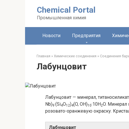
Перейти
Chemical Portal
к
контенту
Промышленная химия
Новости
Предприятия
Химиче
Главная
»
Химические соединения
»
Соединения бар
Лабунцовит
Лабунцовит — минерал, титаносилика
Nb)
·(Si
O
)
(O, OH)
·10H
O. Минерал
9
4
12
4
10
2
розовато-оранжевую окраску. Крист
Лабунцовит