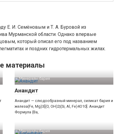
у Е. И. Семёновым и Т. А. Буровой из
ива Мурманской области. Однако впервые
унцовым, который описал его под названием
 пегматитах и поздних гидротермальных жилах.
е материалы
Минералы бария‎
Анандит
т
Анандит — слюдообразный минерал, силикат бария и
железа(Fe, Mg)3[(O, OH)2|(Si, Al, Fe)4O10]. Анандит
Формула (Ba,
Минералы бария‎