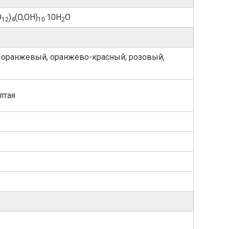
O
)
(O,OH)
·10H
O
12
4
10
2
 оранжевый, оранжево-красный, розовый,
лтая