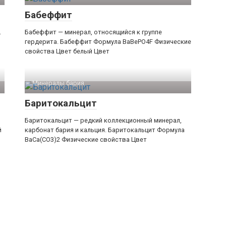
Бабеффит
.
Бабеффит — минерал, относящийся к группе
гердерита. Бабеффит Формула BaBePO4F Физические
свойства Цвет белый Цвет
Минералы бария‎
Баритокальцит
Баритокальцит — редкий коллекционный минерал,
й
карбонат бария и кальция. Баритокальцит Формула
BaCa(CO3)2 Физические свойства Цвет