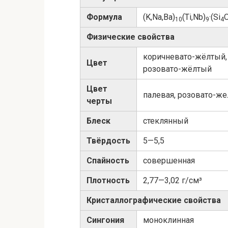
Формула
(K,Na,Ba)
(Ti,Nb)
·(Si
10
9
4
Физические свойства
коричневато-жёлтый,
Цвет
розовато-жёлтый
Цвет
палевая, розовато-же
черты
Блеск
стеклянный
Твёрдость
5—5,5
Спайность
совершенная
Плотность
2,77—3,02 г/см³
Кристаллографические свойства
Сингония
моноклинная