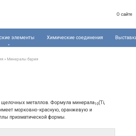
О сайте
ские элементы
Химические соединения
Выставк
ия
»
Минералы бария‎
т щелочных металлов. Формула минерала
(Ti,
10
 имеет морковно-красную, оранжевую и
аллы призматической формы.