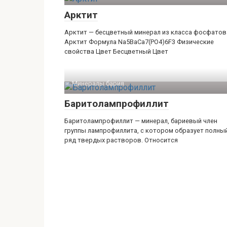
Арктит
Арктит — бесцветный минерал из класса фосфатов
Арктит Формула Na5BaCa7(PO4)6F3 Физические
свойства Цвет Бесцветный Цвет
Минералы бария‎
Баритолампрофиллит
Баритолампрофиллит — минерал, бариевый член
группы лампрофиллита, с котором образует полны
ряд твердых растворов. Относится