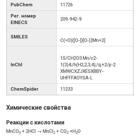
PubChem
11726
Рег. номер
209-942-9
EINECS
SMILES
C(=O)([O-])[O-].[Mn+2]
1S/CH2O3.Mn/c2-
InChI
1(3)4;/h(H2,2,3,4);/q;+2/p-2
XMWCXZJXESXBBY-
UHFFFAOYSA-L
ChemSpider
11233
Химические свойства
Реакции с кислотами
MnCO
+ 2HCl → MnCl
+ CO
+H
O
3
2
2
2