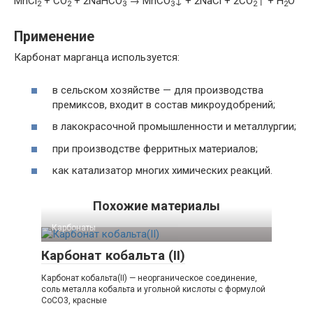
MnCl
+ CO
+ 2NaHCO
→ MnCO
↓ + 2NaCl + 2CO
↑ + H
O
2
2
3
3
2
2
Применение
Карбонат марганца используется:
в сельском хозяйстве — для производства
премиксов, входит в состав микроудобрений;
в лакокрасочной промышленности и металлургии;
при производстве ферритных материалов;
как катализатор многих химических реакций.
Похожие материалы
Карбонаты‎
Карбонат кобальта (II)
Карбонат кобальта(II) — неорганическое соединение,
соль металла кобальта и угольной кислоты с формулой
CoCO3, красные