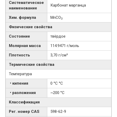
Систематическое
Карбонат марганца
наименование
Хим. формула
MnCO
3
Физические свойства
Состояние
твёрдое
Молярная масса
114.9471 г/моль
Плотность
3,70 г/см³
Термические свойства
Температура
• кипения
0 °C °C
• разложения
~200 °C
Классификация
Рег. номер CAS
598-62-9