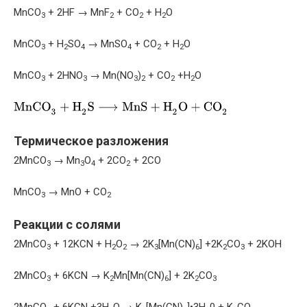
MnCO
+ 2HF → MnF
+ CO
+ H
O
3
2
2
2
MnCO
+ H
SO
→ MnSO
+ CO
+ H
O
3
2
4
4
2
2
MnCO
+ 2HNO
→ Mn(NO
)
+ CO
+H
O
3
3
3
2
2
2
Термическое разложения
2MnCO
→ Mn
O
+ 2CO
+ 2CO
3
3
4
2
MnCO
→ MnO + CO
3
2
Реакции с солями
2MnCO
+ 12KCN + H
O
→ 2K
[Mn(CN)
] +2K
CO
+ 2KOH
3
2
2
3
6
2
3
2MnCO
+ 6KCN → K
Mn[Mn(CN)
] + 2K
CO
3
2
6
2
3