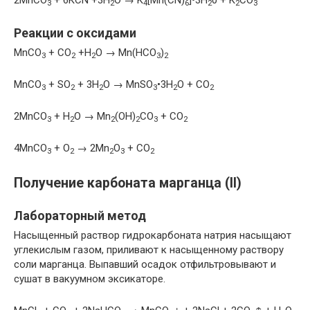
2MnCO
+ 6KCN +3H
O → K
[Mn(CN)
]•3H
0 + K
CO
3
2
4
6
2
2
3
Реакции с оксидами
MnCO
+ CO
+H
O → Mn(HCO
)
3
2
2
3
2
MnCO
+ SO
+ 3H
O → MnSO
•3H
O + CO
3
2
2
3
2
2
2MnCO
+ H
O → Mn
(OH)
CO
+ CO
3
2
2
2
3
2
4MnCO
+ O
→ 2Mn
O
+ CO
3
2
2
3
2
Получение карбоната марганца (II)
Лабораторный метод
Насыщенный раствор гидрокарбоната натрия насыщают
углекислым газом, приливают к насыщенному раствору
соли марганца. Выпавший осадок отфильтровывают и
сушат в вакуумном эксикаторе.