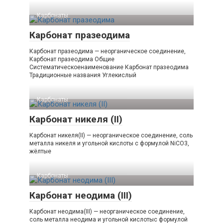
Карбонаты‎
Карбонат празеодима
Карбонат празеодима — неорганическое соединение,
Карбонат празеодима Общие
Систематическоенаименование Карбонат празеодима
Традиционные названия Углекислый
Карбонаты‎
Карбонат никеля (II)
Карбонат никеля(II) — неорганическое соединение, соль
металла никеля и угольной кислоты с формулой NiCO3,
жёлтые
Карбонаты‎
Карбонат неодима (III)
Карбонат неодима(III) — неорганическое соединение,
соль металла неодима и угольной кислотыс формулой