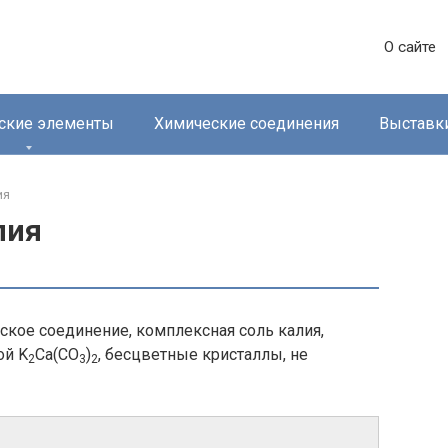
О сайте
ские элементы
Химические соединения
Выставк
я‎
лия
ское соединение, комплексная соль калия,
ой K
Ca(CO
)
, бесцветные кристаллы, не
2
3
2