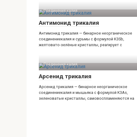
Соединения калия‎
Антимонид трикалия
Антимонид трикалия — бинарное неорганическое
соединениекалия и сурьмы с формулой K3Sb,
желтовато-зелёные кристаллы, реагирует с
Соединения калия‎
Арсенид трикалия
Арсенид трикалия — бинарное неорганическое
соединениекалия и мышьяка с формулой K3As,
зеленоватые кристаллы, самовоспламеняются на