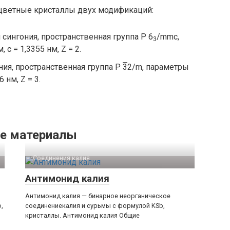
сцветные кристаллы двух модификаций:
сингония, пространственная группа P 6
/mmc,
3
 c = 1,3355 нм, Z = 2.
ния, пространственная группа P
3
2/m, параметры
6 нм, Z = 3.
е материалы
Соединения калия‎
Антимонид калия
Антимонид калия — бинарное неорганическое
,
соединениекалия и сурьмы с формулой KSb,
кристаллы. Антимонид калия Общие