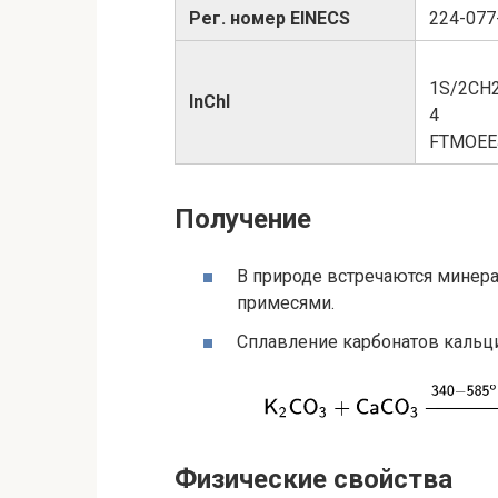
Рег. номер EINECS
224-077
1S/2CH2O
InChI
4
FTMOEE
Получение
В природе встречаются минер
примесями.
Сплавление карбонатов кальци
Физические свойства