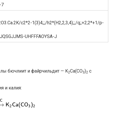
-7
3.Ca.2K/c2*2-1(3)4;;;/h2*(H2,2,3,4);;;/q;;+2;2*+1/p-
JQSGJJMS-UHFFFAOYSA-J
алы бючлиит и файрчильдит — K
Ca(CO
)
с
2
3
2
я и калия: