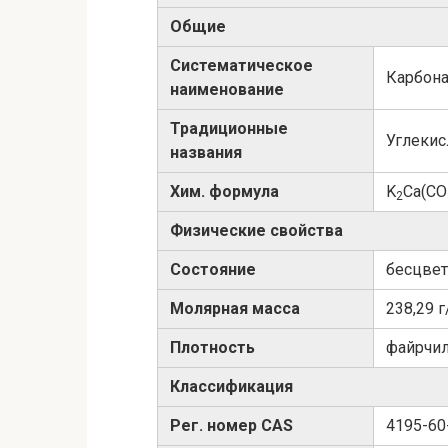
Общие
Систематическое
Карбона
наименование
Традиционные
Углекис
названия
Хим. формула
K
Ca(CO
2
Физические свойства
Состояние
бесцве
Молярная масса
238,29 
Плотность
файрчил
Классификация
Рег. номер CAS
4195-60