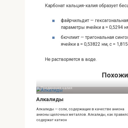
Карбонат кальция-калия образует бе
файрчильдит — гексагональная 
параметры ячейки a = 0,5294 нм,
бючлиит — тригональная синго
ячейки a = 0,53822 нм, c = 1,815
Не растворяется в воде.
Похожи
Соединения калия‎
Алкалиды
Алкалиды — соли, содержащие в качестве аниона
анионы щелочных металлов. Алкалиды, как правило
содержат катион