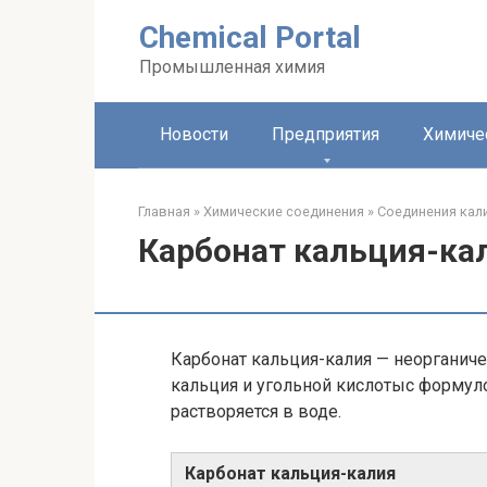
Перейти
Chemical Portal
к
контенту
Промышленная химия
Новости
Предприятия
Химиче
Главная
»
Химические соединения
»
Соединения кали
Карбонат кальция-ка
Карбонат кальция-калия — неорганиче
кальция и угольной кислотыс формул
растворяется в воде.
Карбонат кальция-​калия