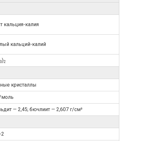
т кальция-​калия
лый кальций-калий
)
3
2
тные кристаллы
г/моль
ьдит — 2,45; бючлиит — 2,607 г/см³
-2