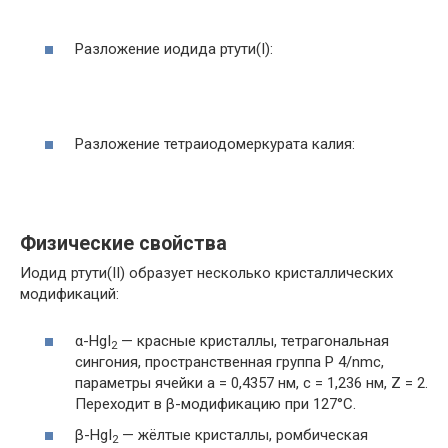
Разложение иодида ртути(I):
Разложение тетраиодомеркурата калия:
Физические свойства
Иодид ртути(II) образует несколько кристаллических
модификаций:
α-HgI
— красные кристаллы, тетрагональная
2
сингония, пространственная группа P 4/nmc,
параметры ячейки a = 0,4357 нм, c = 1,236 нм, Z = 2.
Переходит в β-модификацию при 127°С.
β-HgI
— жёлтые кристаллы, ромбическая
2