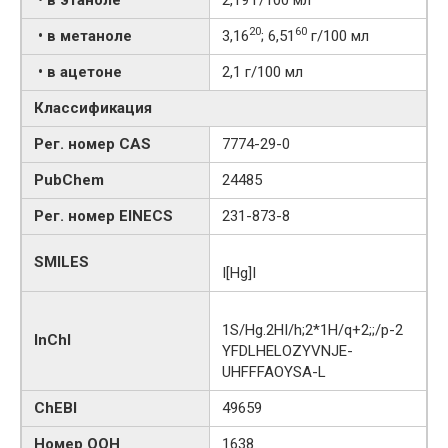
20
60
• в метаноле
3,16
; 6,51
г/100 мл
• в ацетоне
2,1 г/100 мл
Классификация
Рег. номер CAS
7774-29-0
PubChem
24485
Рег. номер EINECS
231-873-8
SMILES
I[Hg]I
1S/Hg.2HI/h;2*1H/q+2;;/p-2
InChI
YFDLHELOZYVNJE-
UHFFFAOYSA-L
ChEBI
49659
Номер ООН
1638