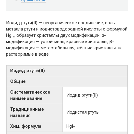
Иодид ртути(II) — неорганическое соединение, соль
металла ртути и иодистоводородной кислоты с формулой
HgI
, образует кристаллы двух модификаций: α-
2
модификация — устойчивая, красные кристаллы, β-
модификация — метастабильная, жёлтые кристаллы, не
растворимые в воде.
Иодид ртути​(II)​
Общие
Систематическое
Иодид ртути​(II)​
наименование
Традиционные
Иодистая ртуть
названия
Хим. формула
HgI
2