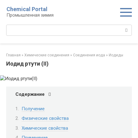
Перейти
Chemical Portal
к
Промышленная химия
контенту
Поиск:
Главная
»
Химические соединения
»
Соединения иода‎
»
Иодиды‎
Иодид ртути (II)
Содержание
Получение
Физические свойства
Химические свойства
Применение