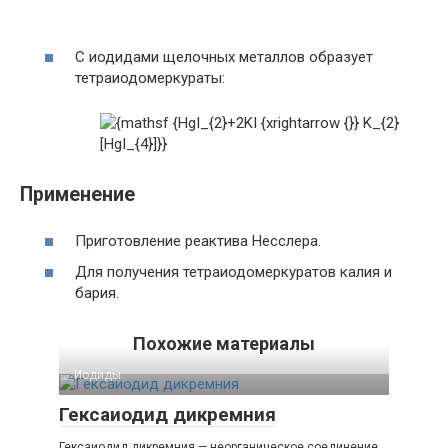
С иодидами щелочных металлов образует
тетраиодомеркураты:
Применение
Приготовление реактива Несслера.
Для получения тетраиодомеркуратов калия и
бария.
Похожие материалы
Иодиды‎
Гексаиодид дикремния
Гексаиодид дикремния — неорганическое соединение,