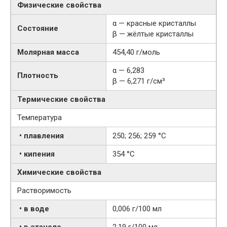
Физические свойства
α — красные кристаллы
Состояние
β — жёлтые кристаллы
Молярная масса
454,40 г/моль
α — 6,283
Плотность
β — 6,271 г/см³
Термические свойства
Температура
• плавления
250; 256; 259 °C
• кипения
354 °C
Химические свойства
Растворимость
• в воде
0,006 г/100 мл
• в этаноле
2,19 г/100 мл