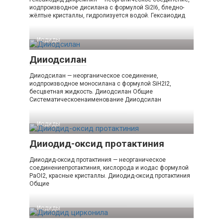
иодпроизводное дисилана с формулой Si2I6, бледно-
жёлтые кристаллы, гидролизуется водой. Гексаиодид
Иодиды‎
Дииодсилан
Дииодсилан — неорганическое соединение,
иодпроизводное моносилана с формулой SiH2I2,
бесцветная жидкость. Дииодсилан Общие
Систематическоенаименование Дииодсилан
Иодиды‎
Дииодид-оксид протактиния
Дииодид-оксид протактиния — неорганическое
соединениепротактиния, кислорода и иодас формулой
PaOI2, красные кристаллы. Дииодид-​оксид протактиния
Общие
Иодиды‎