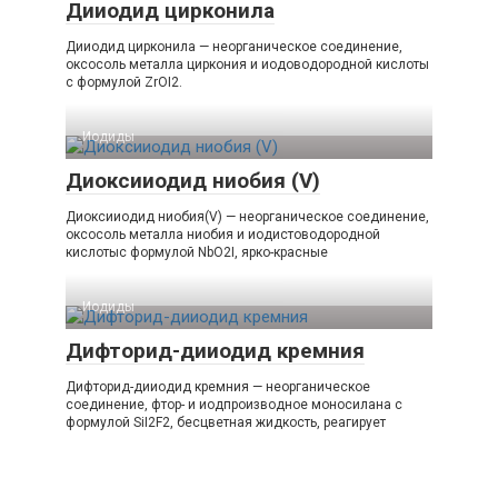
Дииодид цирконила
Дииодид цирконила — неорганическое соединение,
оксосоль металла циркония и иодоводородной кислоты
с формулой ZrOI2.
Иодиды‎
Диоксииодид ниобия (V)
Диоксииодид ниобия(V) — неорганическое соединение,
оксосоль металла ниобия и иодистоводородной
кислотыс формулой NbO2I, ярко-красные
Иодиды‎
Дифторид-дииодид кремния
Дифторид-дииодид кремния — неорганическое
соединение, фтор- и иодпроизводное моносилана с
формулой SiI2F2, бесцветная жидкость, реагирует