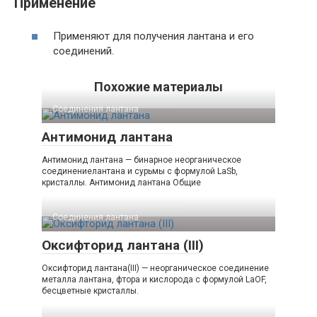
Применение
Применяют для получения лантана и его
соединений.
Похожие материалы
Соединения лантана‎
Антимонид лантана
Антимонид лантана — бинарное неорганическое
соединениелантана и сурьмы с формулой LaSb,
кристаллы. Антимонид лантана Общие
Соединения лантана‎
Оксифторид лантана (III)
Оксифторид лантана(III) — неорганическое соединение
металла лантана, фтора и кислорода с формулой LaOF,
бесцветные кристаллы.