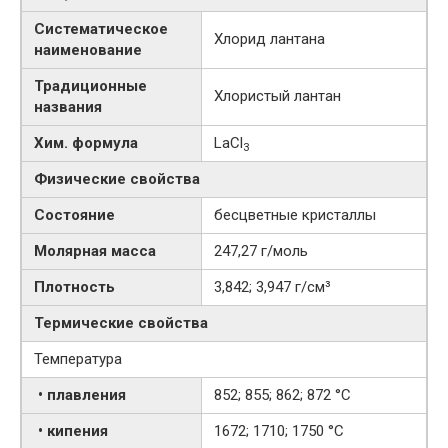
Систематическое
Хлорид лантана
наименование
Традиционные
Хлористый лантан
названия
Хим. формула
LaCl
3
Физические свойства
Состояние
бесцветные кристаллы
Молярная масса
247,27 г/моль
Плотность
3,842; 3,947 г/см³
Термические свойства
Температура
• плавления
852; 855; 862; 872 °C
• кипения
1672; 1710; 1750 °C