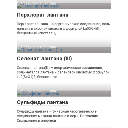
Соединения лантана‎
Перхлорат лантана
Перхлорат лантана — неорганическое соединение, соль
лантана и хлорной кислоты с формулой La(ClO4)3,
бесцветные кристаллы,
Соединения лантана‎
Селенат лантана (III)
Селенат лантана(III) — неорганическое соединение,
соль металла лантана и селеновой кислотыс формулой
La2(SeO4)3, бесцветные
Соединения лантана‎
Сульфиды лантана
Сульфиды лантана — бинарные неорганические
соединения металла лантана и серы. Получение
Сплавление в инертной