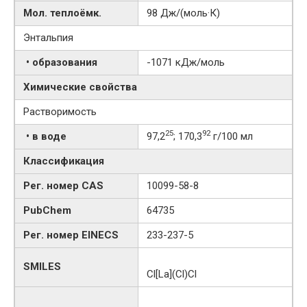
Мол. теплоёмк.
98 Дж/(моль·К)
Энтальпия
• образования
-1071 кДж/моль
Химические свойства
Растворимость
25
92
• в воде
97,2
; 170,3
г/100 мл
Классификация
Рег. номер CAS
10099-58-8
PubChem
64735
Рег. номер EINECS
233-237-5
SMILES
Cl[La](Cl)Cl