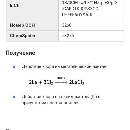
1S/3ClH.La/h3*1H;/q;;;+3/p-3
InChI
ICAKDTKJOYSXGC-
UHFFFAOYSA-K
Номер ООН
3260
ChemSpider
58275
Получение
Действие хлора на металлический лантан:
Действие хлора на оксид лантана(III) в
присутствии восстановителя: