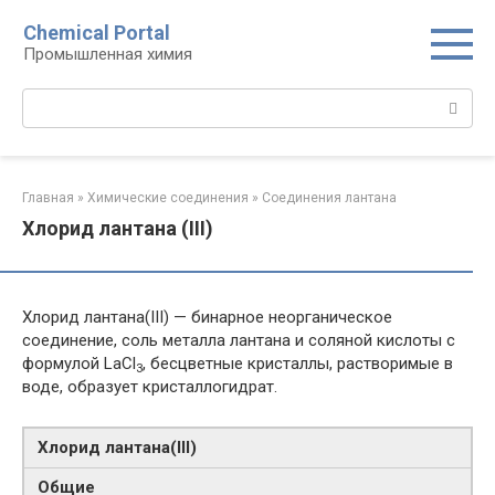
Перейти
Chemical Portal
к
Промышленная химия
контенту
Поиск:
Главная
»
Химические соединения
»
Соединения лантана‎
Хлорид лантана (III)
Хлорид лантана(III) — бинарное неорганическое
соединение, соль металла лантана и соляной кислоты с
формулой LaCl
, бесцветные кристаллы, растворимые в
3
воде, образует кристаллогидрат.
Хлорид лантана​(III)​
Общие