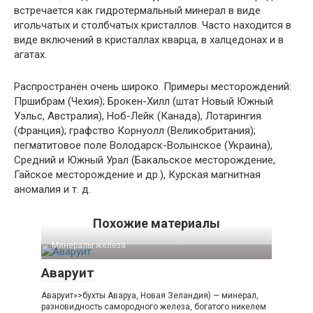
встречается как гидротермальный минерал в виде
игольчатых и столбчатых кристаллов. Часто находится в
виде включений в кристаллах кварца, в халцедонах и в
агатах.
Распространён очень широко. Примеры месторождений:
Пршибрам (Чехия); Брокен-Хилл (штат Новый Южный
Уэльс, Австралия), Ноб-Лейк (Канада), Лотарингия
(Франция); графство Корнуолл (Великобритания);
пегматитовое поле Володарск-Волынское (Украина),
Средний и Южный Урал (Бакальское месторождение,
Гайское месторождение и др.), Курская магнитная
аномалия и т. д.
Похожие материалы
Минералы железа‎
Аваруит
Аваруит»>бухты Аваруа, Новая Зеландия) — минерал,
разновидность самородного железа, богатого никелем