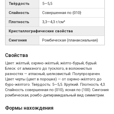
Твёрдость
5—5,5
Спайность
Совершенная по {010}
Плотность
3,3—4,3 г/см³
Кристаллографические свойства
Сингония
Ромбическая (планаксиальная)
Свойства
Цвет: жёлтый, охряно-жёлтый, жёлто-бурый, бурый.
Блеск: от алмазного до тусклого, в волокнистых
разностях — атласный, шелковистый. Полупрозрачен.
Цвет черты (цвет в порошке) — от охряно-жёлтого до
буро-жёлтого. Твёрдость: 5—5,5. Хрупкий. Плотность 4,3.
Спайность совершенная по (010), ясная по (100). Сингония
ромбическая, ромбо-дипирамидальный вид симметрии.
Формы нахождения