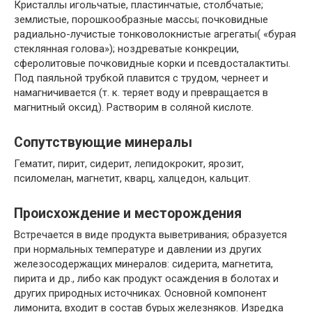
Кристаллы игольчатые, пластинчатые, столбчатые;
землистые, порошкообразные массы; почковидные
радиально-лучистые тонковолокнистые агрегаты( «бурая
стеклянная голова»); ноздреватые конкреции,
сферолитовые почковидные корки и псевдосталактиты.
Под паяльной трубкой плавится с трудом, чернеет и
намагничивается (т. к. теряет воду и превращается в
магнитный оксид). Растворим в соляной кислоте.
Сопутствующие минералы
Гематит, пирит, сидерит, лепидокрокит, ярозит,
псиломелан, магнетит, кварц, халцедон, кальцит.
Происхождение и месторождения
Встречается в виде продукта выветривания; образуется
при нормальных температуре и давлении из других
железосодержащих минералов: сидерита, магнетита,
пирита и др., либо как продукт осаждения в болотах и
других природных источниках. Основной компонент
лимонита, входит в состав бурых железняков. Изредка