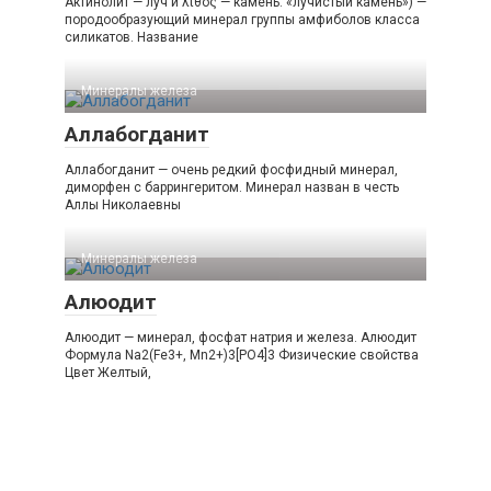
Актинолит — луч и λίθος — камень: «лучистый камень») —
породообразующий минерал группы амфиболов класса
силикатов. Название
Минералы железа‎
Аллабогданит
Аллабогданит — очень редкий фосфидный минерал,
диморфен с баррингеритом. Минерал назван в честь
Аллы Николаевны
Минералы железа‎
Алюодит
Алюодит — минерал, фосфат натрия и железа. Алюодит
Формула Na2(Fe3+, Mn2+)3[PO4]3 Физические свойства
Цвет Желтый,