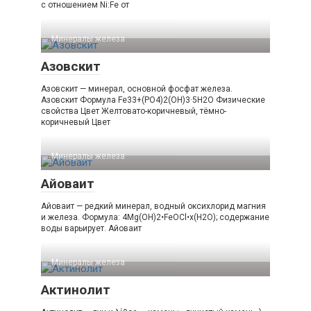
с отношением Ni:Fe от
Минералы железа‎
Азовскит
Азовскит — минерал, основной фосфат железа.
Азовскит Формула Fe33+(PO4)2(OH)3·5H2O Физические
свойства Цвет Желтовато-коричневый, тёмно-
коричневый Цвет
Минералы железа‎
Айоваит
Айоваит — редкий минерал, водный оксихлорид магния
и железа. Формула: 4Mg(OH)2•FeOCl•x(H2O); содержание
воды варьирует. Айоваит
Минералы железа‎
Актинолит