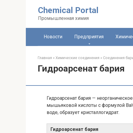
Перейти
Chemical Portal
к
контенту
Промышленная химия
Новости
Предприятия
Химиче
Главная
»
Химические соединения
»
Соединения бар
Гидроарсенат бария
Гидроарсенат бария — неорганическое
мышьяковой кислоты с формулой Ba
воде, образует кристаллогидрат.
Гидроарсенат бария