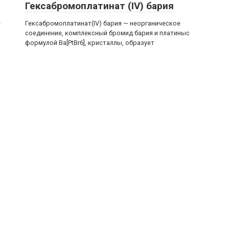
Гексабромоплатинат (IV) бария
е
Гексабромоплатинат(IV) бария — неорганическое
соединение, комплексный бромид бария и платиныс
формулой Ba[PtBr6], кристаллы, образует