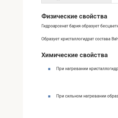
Физические свойства
Гидроарсенат бария образует бесцветн
Образует кристаллогидрат состава B
Химические свойства
При нагревании кристаллогидра
При сильном нагревании образ