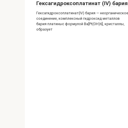
Гексагидроксоплатинат (IV) бария
Гексагидроксоплатинат(IV) бария — неорганическо
соединение, комплексный гидроксид металлов
бария платиныс формулой Ba[Pt(OH)6], кристаллы,
образует