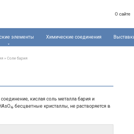
О сайте
ские элементы
Химические соединения
Выставк
ия
»
Соли бария‎
 соединение, кислая соль металла бария и
HAsO
, бесцветные кристаллы, не растворяется в
4