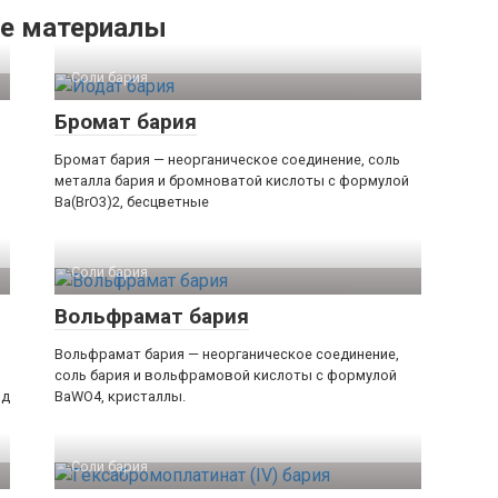
е материалы
Соли бария‎
Бромат бария
Бромат бария — неорганическое соединение, соль
металла бария и бромноватой кислоты с формулой
Ba(BrO3)2, бесцветные
Соли бария‎
Вольфрамат бария
Вольфрамат бария — неорганическое соединение,
соль бария и вольфрамовой кислоты с формулой
ид
BaWO4, кристаллы.
Соли бария‎