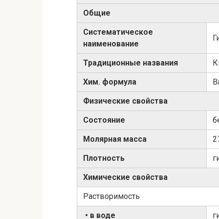
Общие
Систематическое
Г
наименование
Традиционные названия
К
Хим. формула
B
Физические свойства
Состояние
б
Молярная масса
2
Плотность
г
Химические свойства
Растворимость
• в воде
г