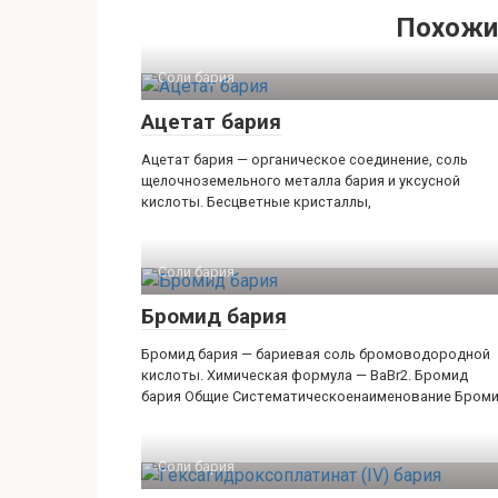
Похожи
Соли бария‎
Ацетат бария
Ацетат бария — органическое соединение, соль
щелочноземельного металла бария и уксусной
кислоты. Бесцветные кристаллы,
Соли бария‎
Бромид бария
Бромид бария — бариевая соль бромоводородной
кислоты. Химическая формула — BaBr2. Бромид
бария Общие Систематическоенаименование Бром
Соли бария‎