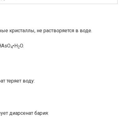
ые кристаллы, не растворяется в воде.
aHAsO
•H
O.
4
2
т теряет воду:
ует диарсенат бария: