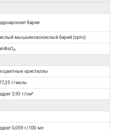
идроарсенат бария
ислый мышьяковокислый барий (орто)
aHAsO
4
есцветные кристаллы
77,25 г/моль
идрат 3,93 г/см³
идрат 0,059 г/100 мл