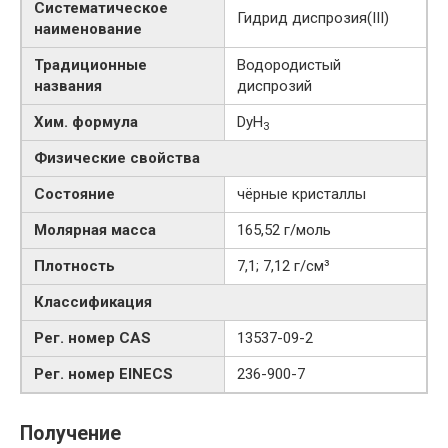
Систематическое
Гидрид диспрозия​(III)​
наименование
Традиционные
Водородистый
названия
диспрозий
Хим. формула
DyH
3
Физические свойства
Состояние
чёрные кристаллы
Молярная масса
165,52 г/моль
Плотность
7,1; 7,12 г/см³
Классификация
Рег. номер CAS
13537-09-2
Рег. номер EINECS
236-900-7
Получение