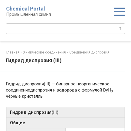
Перейти
Chemical Portal
к
Промышленная химия
контенту
Поиск:
Главная
»
Химические соединения
»
Соединения диспрозия‎ ‎
Гидрид диспрозия (III)
Гидрид диспрозия(III) — бинарное неорганическое
соединениедиспрозия и водорода с формулой DyH
,
3
чёрные кристаллы.
Гидрид диспрозия​(III)​
Общие