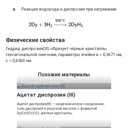
Реакция водорода и диспрозия при нагревании:
Физические свойства
Гидрид диспрозия(III) образует чёрные кристаллы
гексагональной сингонии, параметры ячейки a = 0,3671 нм,
c = 0,6560 нм.
Похожие материалы
Соединения диспрозия‎ ‎
Ацетат диспрозия (III)
Ацетат диспрозия(III) — неорганическое соединение,
соль диспрозия и уксусной кислоты с формулой
Dy(CH3COO)3, жёлтые кристаллы,
Соединения диспрозия‎ ‎