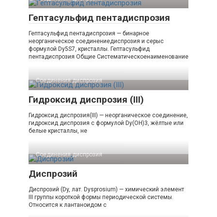
Гептасульфид пентадиспрозия
Гептасульфид пентадиспрозия — бинарное
неорганическое соединениедиспрозия и серыс
формулой Dy5S7, кристаллы. Гептасульфид
пентадиспрозия Общие Систематическоенаименование
Соединения диспрозия‎ ‎
Гидроксид диспрозия (III)
Гидроксид диспрозия(III) — неорганическое соединение,
гидроксид диспрозия с формулой Dy(OH)3, жёлтые или
белые кристаллы, не
Соединения диспрозия‎ ‎
Диспрозий
Диспрозий (Dy, лат. Dysprosium) — химический элемент
III группы короткой формы периодической системы.
Относится к лантаноидом с