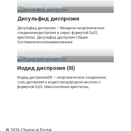
Соединения диспрозия‎ ‎
Дисульфид диспрозия
Дисульфид диспрозия — бинарное неорганическое
соединениедиспрозия и серыс формулой DyS2,
кристаллы. Дисульфид диспрозия Общие
Систематическоенаименование
Соединения диспрозия‎ ‎
Иодид диспрозия (III)
Иодид диспрозия(III) — неорганическое соединение,
соль диспрозия и иодистоводородной кислоты с
формулой DyI3, тёмно-зелёные кристаллы,
© 2026 Chemical Portal