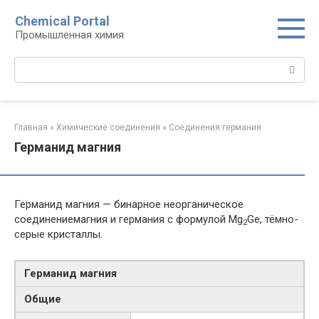
Перейти
Chemical Portal
к
Промышленная химия
контенту
Поиск:
Главная
»
Химические соединения
»
Соединения германия‎
Германид магния
Германид магния — бинарное неорганическое
соединениемагния и германия с формулой Mg
Ge, тёмно-
2
серые кристаллы.
Германид магния
Общие