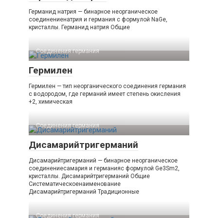
Германид натрия — бинарное неорганическое
соединениенатрия и германия с формулой NaGe,
кристаллы. Германид натрия Общие
Соединения германия‎
Гермилен
Гермилен — тип неорганического соединения германия
с водородом, где германий имеет степень окисления
+2, химическая
Соединения германия‎
Дисамарийтригерманий
Дисамарийтригерманий — бинарное неорганическое
соединениесамария и германияс формулой Ge3Sm2,
кристаллы. Дисамарийтригерманий Общие
Систематическоенаименование
Дисамарийтригерманий Традиционные
Соединения германия‎