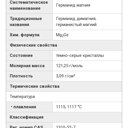
Систематическое
Германид магния
наименование
Традиционные
Германид димагния;
названия
германистый магний
Хим. формула
Mg
Ge
2
Физические свойства
Состояние
тёмно-серые кристаллы
Молярная масса
121,25 г/моль
Плотность
3,09 г/см³
Термические свойства
Температура
• плавления
1115; 1117 °C
Классификация
Рег. номер CAS
1310-52-7