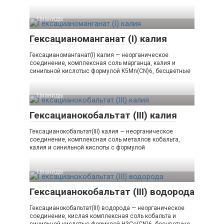
Цианиды‎
Гексацианоманганат (I) калия
Гексацианоманганат(I) калия — неорганическое
соединение, комплексная соль марганца, калия и
синильной кислотыс формулой K5Mn(CN)6, бесцветные
Цианиды‎
Гексацианокобальтат (III) калия
Гексацианокобальтат(III) калия — неорганическое
соединение, комплексная соль металлов кобальта,
калия и синильной кислоты с формулой
Цианиды‎
Гексацианокобальтат (III) водорода
Гексацианокобальтат(III) водорода — неорганическое
соединение, кислая комплексная соль кобальта и