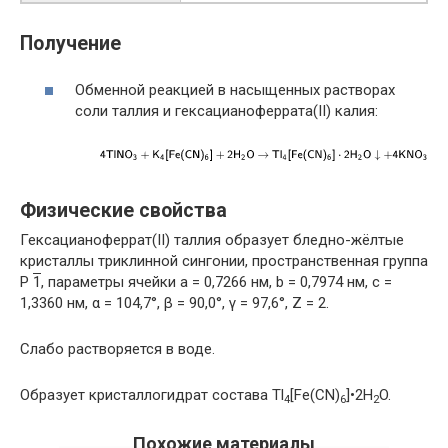
Получение
Обменной реакцией в насыщенных растворах
соли таллия и гексацианоферрата(II) калия:
Физические свойства
Гексацианоферрат(II) таллия образует бледно-жёлтые
кристаллы триклинной сингонии, пространственная группа
P
1
, параметры ячейки a = 0,7266 нм, b = 0,7974 нм, c =
1,3360 нм, α = 104,7°, β = 90,0°, γ = 97,6°, Z = 2.
Слабо растворяется в воде.
Образует кристаллогидрат состава Tl
[Fe(CN)
]•2H
O.
4
6
2
Похожие материалы