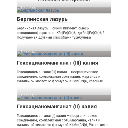
Цианиды‎
Берлинская лазурь
Берлинская лазурь — синий пигмент, смесь
гексацианоферратов от KFe[Fe(CN)6] до Fe4[Fe(CN)6]3.
Получаемая другими способами турнбулева
Цианиды‎
Гексацианоманганат (III) калия
Гексацианоманганат(III) калия — неорганическое
соединение, комплексная соль калия, марганца и
синильной кислотыс формулой K3Mn(CN)6, красные
Цианиды‎
Гексацианоманганат (II) калия
Гексацианоманганат(II) калия — неорганическое
соединение, комплексная соль марганца, калия и
синильной кислотыс формулой K4Mn(CN)6, Разлагается