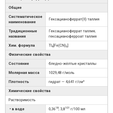
Общие
Систематическое
Гексацианоферрат​(II)​ таллия
наименование
Традиционные
Гексацианоферрат таллия;
названия
гексацианоферроат таллия
Хим. формула
Tl
[Fe(CN)
]
4
6
Физические свойства
Состояние
бледно-жёлтые кристаллы
Молярная масса
1029,48 г/моль
Плотность
гидрат — 4,641 г/см³
Химические свойства
Растворимость
18
101
• в воде
0,36
; 3,8
г/100 мл