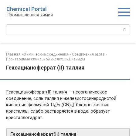
Перейти
Chemical Portal
к
Промышленная химия
контенту
Поиск:
Главная
»
Химические соединения
»
Соединения азота
»
Производные синильной кислоты‎
»
Цианиды‎
Гексацианоферрат (II) таллия
Гексацианоферрат(II) таллия — неорганическое
соединение, соль таллия и железистосинеродистой
кислотыс формулой Tl
[Fe(CN)
], бледно-жёлтые
4
6
кристаллы, слабо растворяется в воде, образует
кристаллогидрат.
Гексацианоферрат​(II)​ таллия