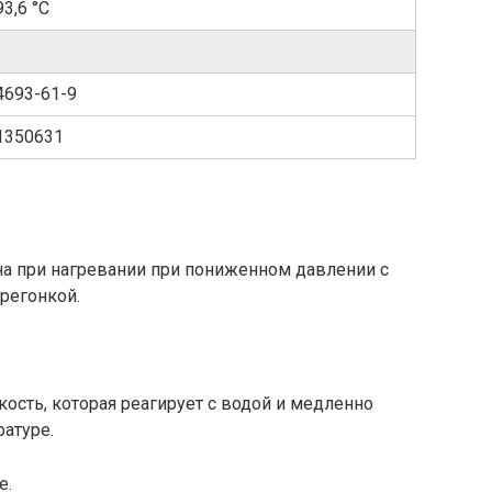
93,6 °C
4693-61-9
1350631
на при нагревании при пониженном давлении с
регонкой.
ость, которая реагирует с водой и медленно
ратуре.
е.