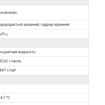
ексасилан
одородистый кремний; гидрид кремния
H
6
14
есцветная жидкость
82,62 г/моль
,847 г/см³
4,7 °C