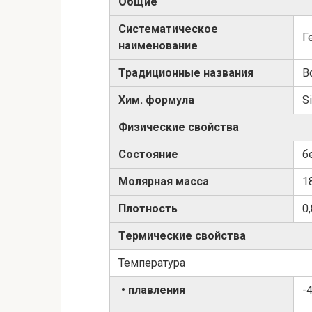
Общие
Систематическое
Г
наименование
Традиционные названия
В
Хим. формула
Si
Физические свойства
Состояние
б
Молярная масса
1
Плотность
0
Термические свойства
Температура
• плавления
-4