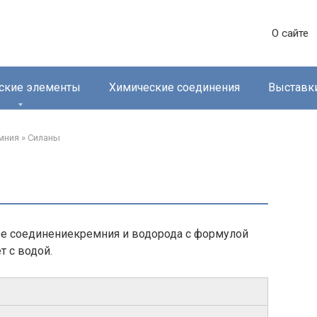
О сайте
ские элементы
Химические соединения
Выставк
мния‎
»
Силаны‎
ое соединениекремния и водорода с формулой
т с водой.