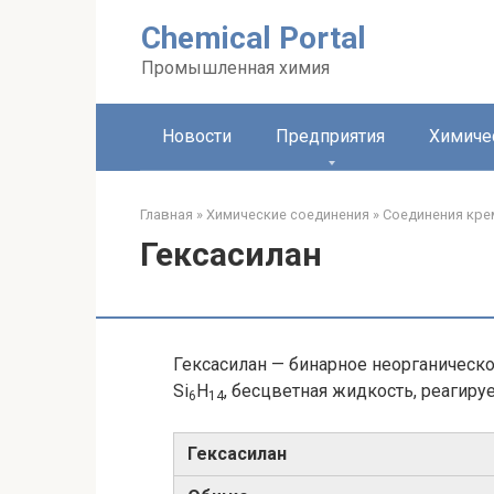
Перейти
Chemical Portal
к
контенту
Промышленная химия
Новости
Предприятия
Химиче
Главная
»
Химические соединения
»
Соединения кре
Гексасилан
Гексасилан — бинарное неорганическ
Si
H
, бесцветная жидкость, реагируе
6
14
Гексасилан