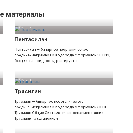
е материалы
Силаны‎
Пентасилан
Пентасилан — бинарное неорганическое
,
соединениекремния и водорода с формулой Si5H12,
бесцветная жидкость, реагирует с
Силаны‎
Трисилан
Трисилан — бинарное неорганическое
.
соединениекремния и водорода с формулой Si3H8.
Трисилан Общие Систематическоенаименование
Трисилан Традиционные