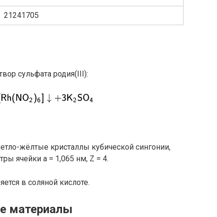
21241705
вор сульфата родия(III):
светло-жёлтые кристаллы кубической сингонии,
ры ячейки a = 1,065 нм, Z = 4.
яется в соляной кислоте.
е материалы