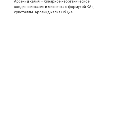
Арсенид калия — бинарное неорганическое
соединениекалия и мышьяка с формулой KAs,
кристаллы. Арсенид калия Общие