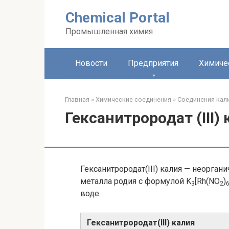
Перейти
Chemical Portal
к
контенту
Промышленная химия
Новости
Предприятия
Химиче
Главная
»
Химические соединения
»
Соединения кали
Гексанитрородат (III)
Гексанитрородат(III) калия — неорга
металла родия с формулой K
[Rh(NO
)
3
2
воде.
Гексанитрородат​(III)​ калия