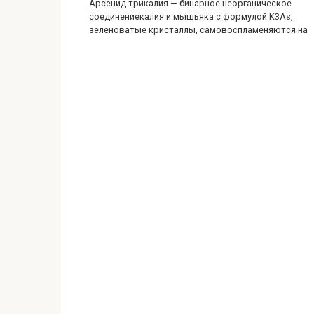
Арсенид трикалия — бинарное неорганическое
соединениекалия и мышьяка с формулой K3As,
зеленоватые кристаллы, самовоспламеняются на