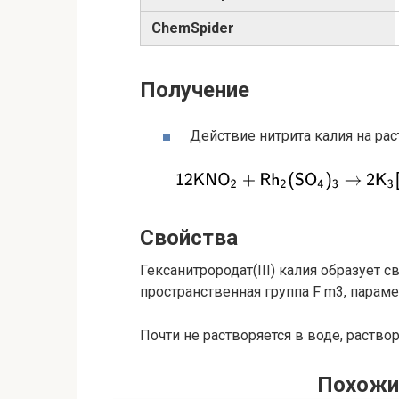
ChemSpider
Получение
Действие нитрита калия на раст
Свойства
Гексанитрородат(III) калия образует 
пространственная группа F m3, парамет
Почти не растворяется в воде, раствор
Похожи