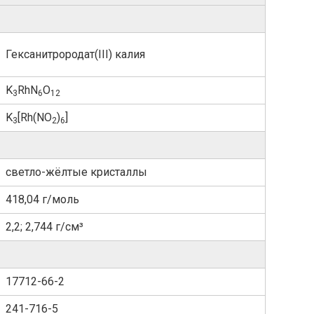
Гексанитрородат​(III)​ калия
K
RhN
O
3
6
12
K
[Rh(NO
)
]
3
2
6
светло-жёлтые кристаллы
418,04 г/моль
2,2; 2,744 г/см³
17712-66-2
241-716-5