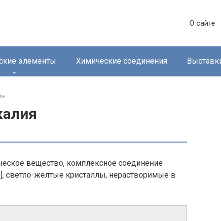
О сайте
ские элементы
Химические соединения
Выставк
я‎
 калия
ническое вещество, комплексное соединение
], светло-жёлтые кристаллы, нерастворимые в
6