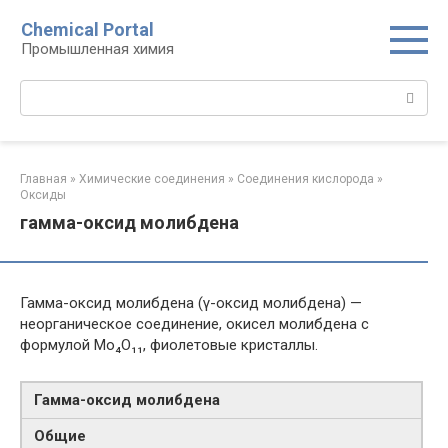
Перейти
Chemical Portal
к
Промышленная химия
контенту
Поиск:
Главная
»
Химические соединения
»
Соединения кислорода‎
»
Оксиды‎
гамма-оксид молибдена
Гамма-оксид молибдена (γ-оксид молибдена) —
неорганическое соединение, окисел молибдена с
формулой Mo₄O₁₁, фиолетовые кристаллы.
Гамма-​оксид молибдена
Общие