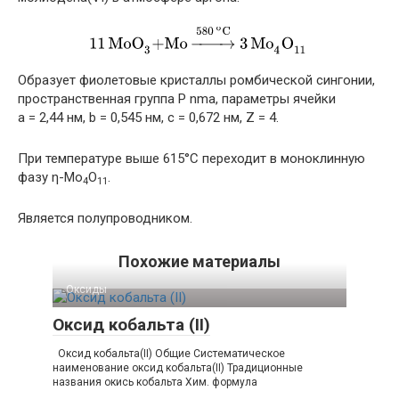
Образует фиолетовые кристаллы ромбической сингонии,
пространственная группа P nma, параметры ячейки
a
= 2,44 нм
,
b
= 0,545 нм
,
c
= 0,672 нм
,
Z
= 4
.
При температуре выше 615°С переходит в моноклинную
фазу η-Mo
O
.
4
11
Является полупроводником.
Похожие материалы
Оксиды‎
Оксид кобальта (II)
Оксид кобальта​(II)​ Общие Систематическое
наименование оксид кобальта​(II)​ Традиционные
названия окись кобальта Хим. формула