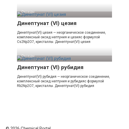
Оксиды‎
Динептунат (VI) цезия
Динептунат(VI) цезия — неорганическое соединение,
комплексный оксид нептуния и цезияс формулой
Cs2Np2O7, кристаллы. Динептунат​(VI)​ цезия
Оксиды‎
Динептунат (VI) рубидия
Динептунат(VI) рубидия — неорганическое соединение,
комплексный оксид нептуния и рубидияс формулой
Rb2Np2O7, кристаллы. Динептунат​(VI)​ рубидия
© 2026 Chemical Portal