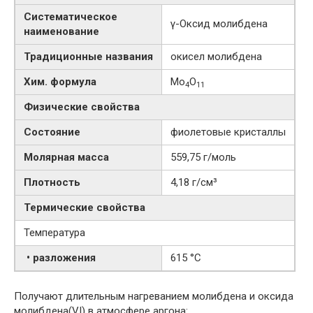
Систематическое
γ-​Оксид молибдена
наименование
Традиционные названия
окисел молибдена
Хим. формула
Mo
O
4
11
Физические свойства
Состояние
фиолетовые кристаллы
Молярная масса
559,75 г/моль
Плотность
4,18 г/см³
Термические свойства
Температура
• разложения
615 °C
Получают длительным нагреванием молибдена и оксида
молибдена(VI) в атмосфере аргона: