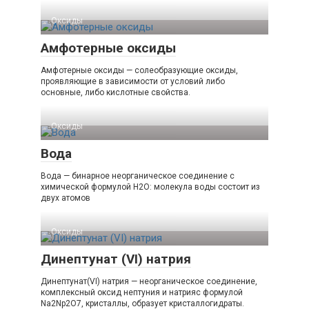
Оксиды‎
Амфотерные оксиды
Амфотерные оксиды — солеобразующие оксиды,
проявляющие в зависимости от условий либо
основные, либо кислотные свойства.
Оксиды‎
Вода
Вода — бинарное неорганическое соединение с
химической формулой H2O: молекула воды состоит из
двух атомов
Оксиды‎
Динептунат (VI) натрия
Динептунат(VI) натрия — неорганическое соединение,
комплексный оксид нептуния и натрияс формулой
Na2Np2O7, кристаллы, образует кристаллогидраты.