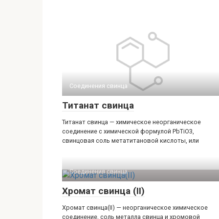
Соединения свинца‎
Титанат свинца
Титанат свинца — химическое неорганическое
соединение с химической формулой PbTiO3,
свинцовая соль метатитановой кислоты, или
Соединения свинца‎
Хромат свинца (II)
Хромат свинца(II) — неорганическое химическое
соединение, соль металла свинца и хромовой