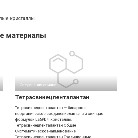
елые кристаллы.
е материалы
Соединения свинца‎
Тетрасвинецпенталантан
Тетрасвинецпенталантан — бинарное
неорганическое соединениелантана и свинцас
формулой La5Pb4, кристаллы.
Тетрасвинецпенталантан Общие
Систематическоенаименование
Тетрасвинецпенталантан Традиционные