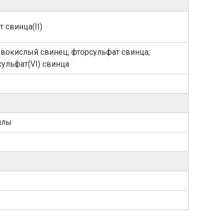
свинца​(II)​
вокислый свинец; фторсульфат свинца;
ульфат(VI) свинца
ллы