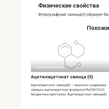
Физические свойства
Фторсульфонат свинца(II) образует б
Похожи
Соединения свинца‎
Ацетилацетонат свинца (II)
Ацетилацетонат свинца(II) — хелатное соединение
свинца и ацетилацетонас формулой Pb(C5H7O2)2,
бесцветные кристаллы. Ацетилацетонат свинца​(II)​