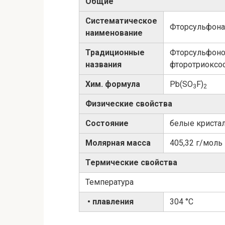
Общие
Систематическое
Фторсульфонат 
наименование
Традиционные
Фторсульфоно
названия
фторотриоксос
Хим. формула
Pb(SO
F)
3
2
Физические свойства
Состояние
белые криста
Молярная масса
405,32 г/моль
Термические свойства
Температура
• плавления
304 °C