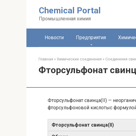
Перейти
Chemical Portal
к
контенту
Промышленная химия
Новости
Предприятия
Химиче
Главная
»
Химические соединения
»
Соединения свин
Фторсульфонат свинца
Фторсульфонат свинца(II) — неоргани
фторсульфоновой кислотыс формуло
Фторсульфонат свинца​(II)​