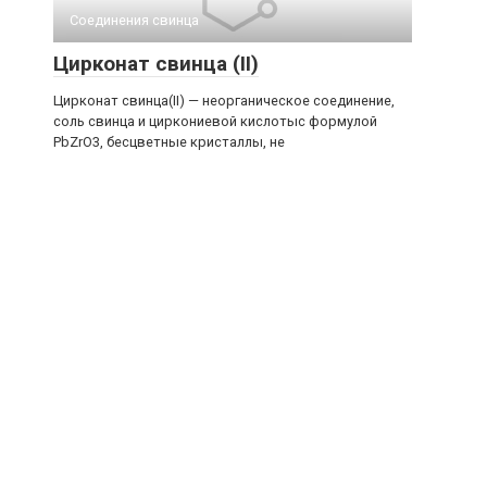
Соединения свинца‎
Цирконат свинца (II)
Цирконат свинца(II) — неорганическое соединение,
соль свинца и циркониевой кислотыс формулой
PbZrO3, бесцветные кристаллы, не