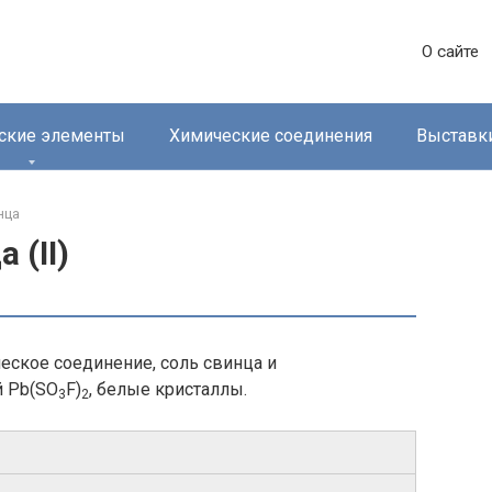
О сайте
ские элементы
Химические соединения
Выставк
ца‎
 (II)
ческое соединение, соль свинца и
й Pb(SO
F)
, белые кристаллы.
3
2