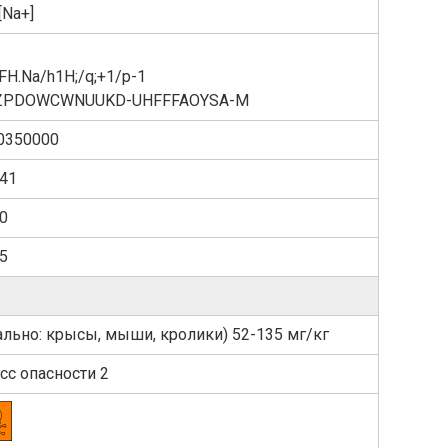
.[Na+]
FH.Na/h1H;/q;+1/p-1
ZPDOWCWNUUKD-UHFFFAOYSA-M
0350000
41
0
5
ально: крысы, мыши, кролики) 52-135 мг/кг
сс опасности 2