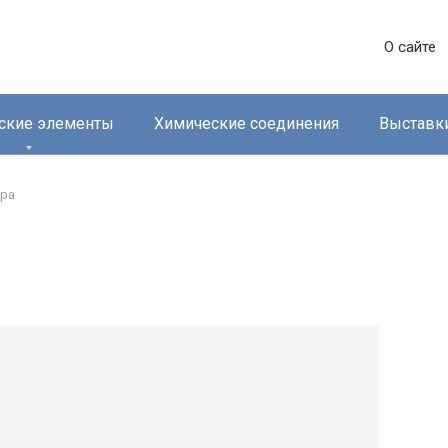
О сайте
ские элементы
Химические соединения
Выставк
ра‎