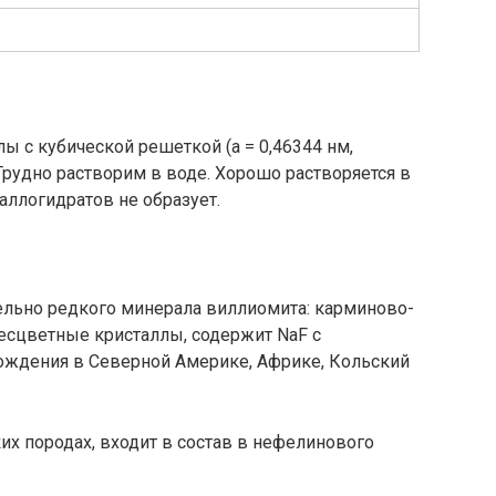
ы с кубической решеткой (a = 0,46344 нм,
Трудно растворим в воде. Хорошо растворяется в
аллогидратов не образует.
ельно редкого минерала виллиомита: карминово-
есцветные кристаллы, содержит NaF с
ождения в Северной Америке, Африке, Кольский
их породах, входит в состав в нефелинового