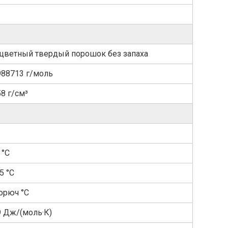
цветный твердый порошок без запаха
988713 г/моль
58 г/см³
 °C
5 °C
орюч °C
9 Дж/(моль·К)