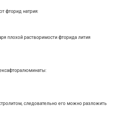
т фторид натрия:
ря плохой растворимости фторида лития
гексафторалюминаты:
ктролитом, следовательно его можно разложить