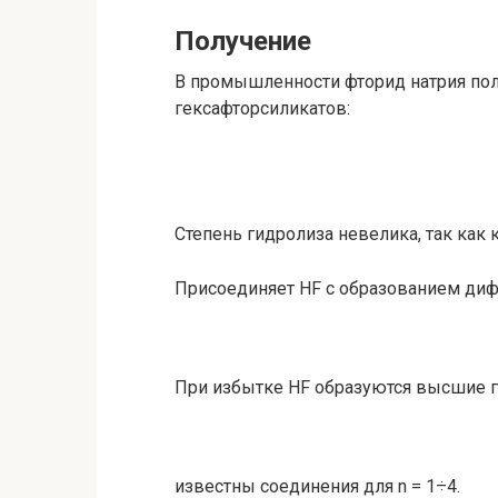
Получение
В промышленности фторид натрия по
гексафторсиликатов:
Степень гидролиза невелика, так как 
Присоединяет HF с образованием дифт
При избытке HF образуются высшие г
известны соединения для n = 1÷4.