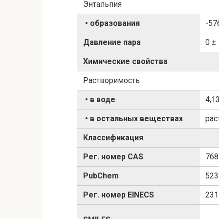
Энтальпия
• образования
-57
Давление пара
0 ± 
Химические свойства
Растворимость
• в воде
4,1
• в остальных веществах
рас
Классификация
Рег. номер CAS
768
PubChem
523
Рег. номер EINECS
231