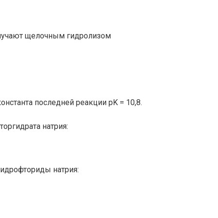
лучают щелочным гидролизом
константа последней реакции pK = 10,8.
оргидрата натрия:
идрофториды натрия: