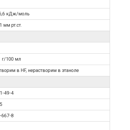
6,6 кДж/моль
1 мм рт.ст.
3 г/100 мл
творим в HF, нерастворим в этаноле
1-49-4
5
-667-8