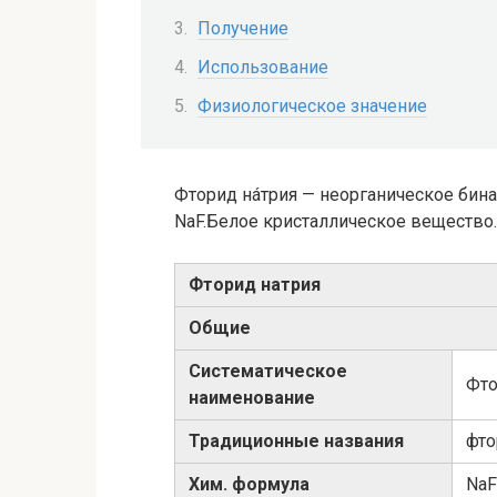
Получение
Использование
Физиологическое значение
Фторид нáтрия — неорганическое бин
NaF.Белое кристаллическое вещество.
Фторид натрия
Общие
Систематическое
Фто
наименование
Традиционные названия
фто
Хим. формула
NaF