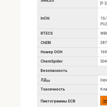
SMILES
[F-]
InChI
1S/
PU
RTECS
WB
ChEBI
287
Номер ООН
169
ChemSpider
504
Безопасность
ЛД
(ор
50
Токсичность
Кла
Пиктограммы ECB