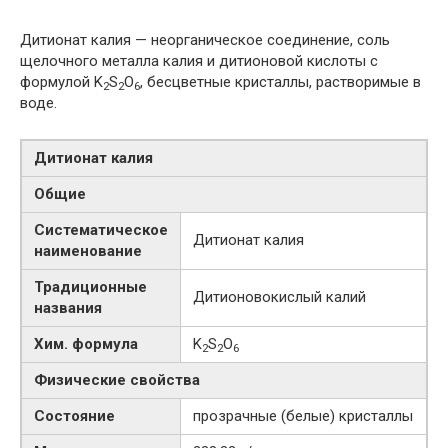
Дитионат калия — неорганическое соединение, соль
щелочного металла калия и дитионовой кислоты с
формулой K
S
O
, бесцветные кристаллы, растворимые в
2
2
6
воде.
Дитионат калия
Общие
Систематическое
Дитионат калия
наименование
Традиционные
Дитионовокислый калий
названия
Хим. формула
K
S
O
2
2
6
Физические свойства
Состояние
прозрачные (белые) кристаллы