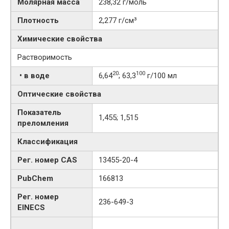
Молярная масса
238,32 г/моль
Плотность
2,277 г/см³
Химические свойства
Растворимость
20
100
• в воде
6,64
; 63,3
г/100 мл
Оптические свойства
Показатель
1,455; 1,515
преломления
Классификация
Рег. номер CAS
13455-20-4
PubChem
166813
Рег. номер
236-649-3
EINECS