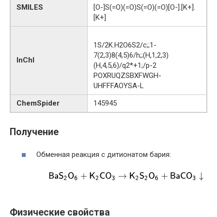
SMILES
[O-]S(=O)(=O)S(=O)(=O)[O-].[K+].
[K+]
1S/2K.H2O6S2/c;;1-
7(2,3)8(4,5)6/h;;(H,1,2,3)
InChI
(H,4,5,6)/q2*+1;/p-2
POXRUQZSBXFWGH-
UHFFFAOYSA-L
ChemSpider
145945
Получение
Обменная реакция с дитионатом бария:
Физические свойства