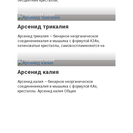
бесцветные кристаллы,
Соединения калия‎
Арсенид трикалия
Арсенид трикалия — бинарное неорганическое
соединениекалия и мышьяка с формулой K3As,
зеленоватые кристаллы, самовоспламеняются на
Соединения калия‎
Арсенид калия
Арсенид калия — бинарное неорганическое
соединениекалия и мышьяка с формулой KAs,
кристаллы. Арсенид калия Общие