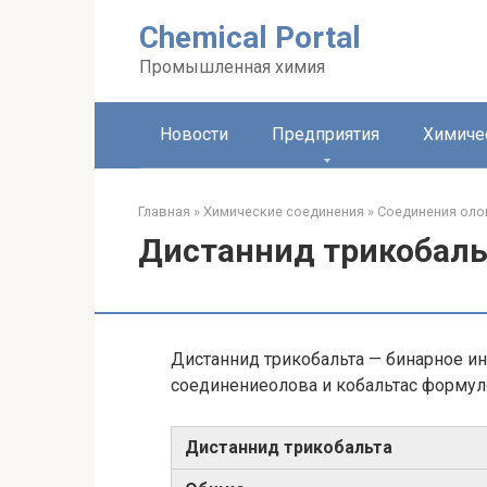
Перейти
Chemical Portal
к
контенту
Промышленная химия
Новости
Предприятия
Химиче
Главная
»
Химические соединения
»
Соединения олов
Дистаннид трикобаль
Дистаннид трикобальта — бинарное и
соединениеолова и кобальтас формул
Дистаннид трикобальта