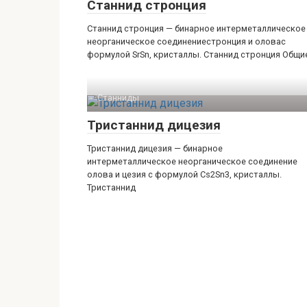
Станнид стронция
Станнид стронция — бинарное интерметаллическое
неорганическое соединениестронция и оловас
формулой SrSn, кристаллы. Станнид стронция Общи
Станниды‎
Тристаннид дицезия
Тристаннид дицезия — бинарное
интерметаллическое неорганическое соединение
олова и цезия с формулой Cs2Sn3, кристаллы.
Тристаннид