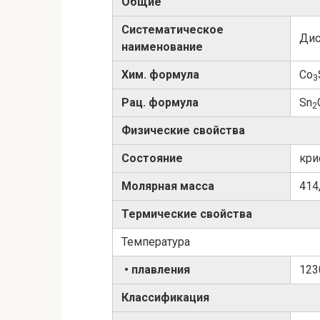
Общие
Систематическое
Дис
наименование
Хим. формула
Co
3
Рац. формула
Sn
2
Физические свойства
Состояние
кри
Молярная масса
414
Термические свойства
Температура
• плавления
123
Классификация