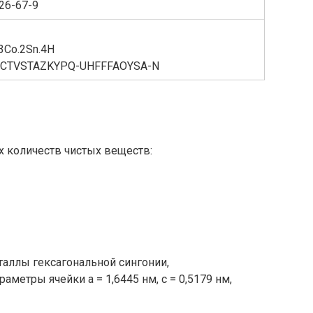
26-67-9
3Co.2Sn.4H
CTVSTAZKYPQ-UHFFFAOYSA-N
 количеств чистых веществ:
таллы гексагональной сингонии,
раметры ячейки a = 1,6445 нм, c = 0,5179 нм,