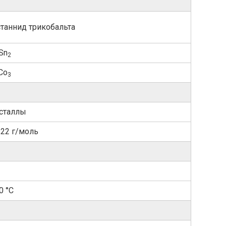
таннид трикобальта
Sn
2
Co
3
сталлы
,22 г/моль
0 °C