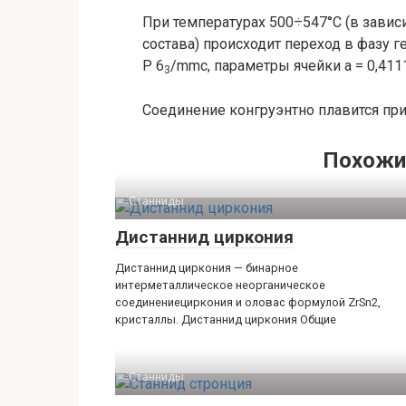
При температурах 500÷547°С (в завис
состава) происходит переход в фазу г
P 6
/mmc, параметры ячейки a = 0,4111 
3
Соединение конгруэнтно плавится при 
Похожи
Станниды‎
Дистаннид циркония
Дистаннид циркония — бинарное
интерметаллическое неорганическое
соединениециркония и оловас формулой ZrSn2,
кристаллы. Дистаннид циркония Общие
Станниды‎