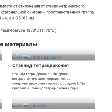
имости от отклонения от стехиометрического
ексагональной сингонии, пространственная группа
нм, c = 0,5183 нм .
температуре 1230°C (1170°C ).
е материалы
Станниды‎
Станнид тетрациркония
Станнид тетрациркония — бинарное
интерметаллическое неорганическое
соединениециркония и оловас формулой Zr4Sn,
кристаллы. Станнид тетрациркония Общие
Станниды‎