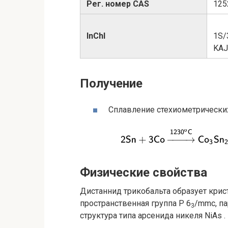
Рег. номер CAS
125
InChI
1S/
KAJ
Получение
Сплавление стехиометрических
Физические свойства
Дистаннид трикобальта образует крис
пространственная группа P 6
/mmc, па
3
структура типа арсенида никеля NiAs .