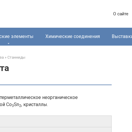
О сайте
ские элементы
Химические соединения
Выставк
а‎
»
Станниды‎
та
нтерметаллическое неорганическое
ой Co
Sn
, кристаллы.
3
2