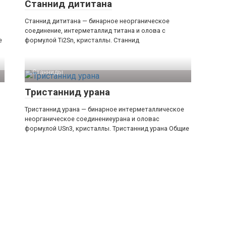
Станнид дититана
Станнид дититана — бинарное неорганическое
соединение, интерметаллид титана и олова с
е
формулой Ti2Sn, кристаллы. Станнид
Станниды‎
Тристаннид урана
Тристаннид урана — бинарное интерметаллическое
неорганическое соединениеурана и оловас
формулой USn3, кристаллы. Тристаннид урана Общие