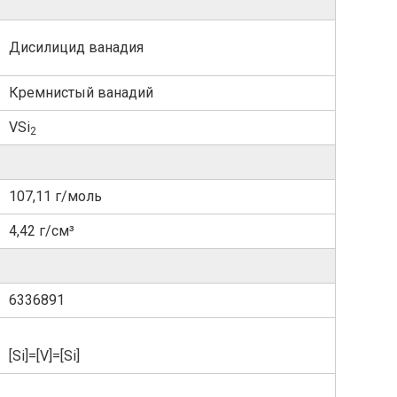
Дисилицид ванадия
Кремнистый ванадий
VSi
2
107,11 г/моль
4,42 г/см³
6336891
[Si]=[V]=[Si]