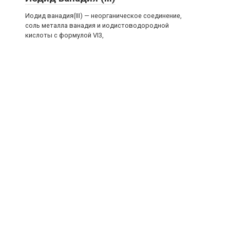
Иодид ванадия(III) — неорганическое соединение,
соль металла ванадия и иодистоводородной
кислоты с формулой VI3,