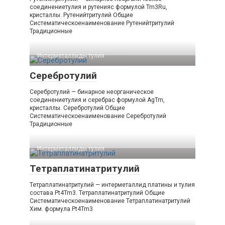
соединениетулия и рутенияс формулой Tm3Ru,
кристаллы. Рутенийтритулий Общие
Систематическоенаименование Рутенийтритулий
Традиционные
Интерметаллиды тулия‎
Серебротулий
Серебротулий — бинарное неорганическое
соединениетулия и серебрас формулой AgTm,
кристаллы. Серебротулий Общие
Систематическоенаименование Серебротулий
Традиционные
Интерметаллиды тулия‎
Тетраплатинатритулий
Тетраплатинатритулий — интерметаллид платины и тулия
состава Pt4Tm3. Тетраплатинатритулий Общие
Систематическоенаименование Тетраплатинатритулий
Хим. формула Pt4Tm3