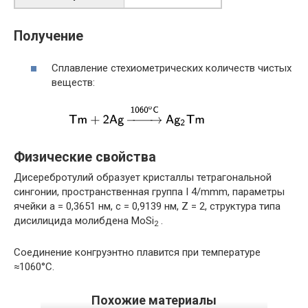
Получение
Сплавление стехиометрических количеств чистых
веществ:
Физические свойства
Дисеребротулий образует кристаллы тетрагональной
сингонии, пространственная группа I 4/mmm, параметры
ячейки
a
= 0,3651 нм
,
c
= 0,9139 нм
,
Z
= 2
, структура типа
дисилицида молибдена MoSi
.
2
Соединение конгруэнтно плавится при температуре
≈1060°C.
Похожие материалы