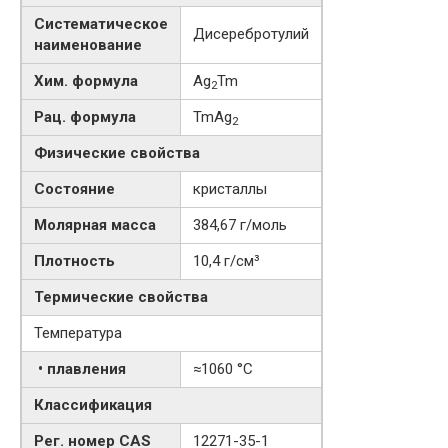
Систематическое
Дисеребротулий
наименование
Хим. формула
Ag
Tm
2
Рац. формула
TmAg
2
Физические свойства
Состояние
кристаллы
Молярная масса
384,67 г/моль
Плотность
10,4 г/см³
Термические свойства
Температура
• плавления
≈1060 °C
Классификация
Рег. номер CAS
12271-35-1