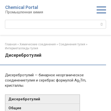
Перейти
Chemical Portal
к
Промышленная химия
контенту
Поиск:
Главная
»
Химические соединения
»
Соединения тулия‎
»
Интерметаллиды тулия‎
Дисеребротулий
Дисеребротулий — бинарное неорганическое
соединениетулия и серебрас формулой Ag
Tm,
2
кристаллы.
Дисеребротулий
Общие