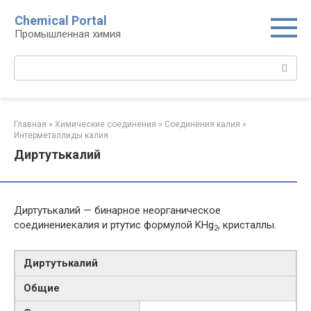
Перейти
Chemical Portal
к
Промышленная химия
контенту
Поиск:
Главная
»
Химические соединения
»
Соединения калия‎
»
Интерметаллиды калия‎
Диртутькалий
Диртутькалий — бинарное неорганическое
соединениекалия и ртутис формулой KHg
, кристаллы.
2
Диртутькалий
Общие