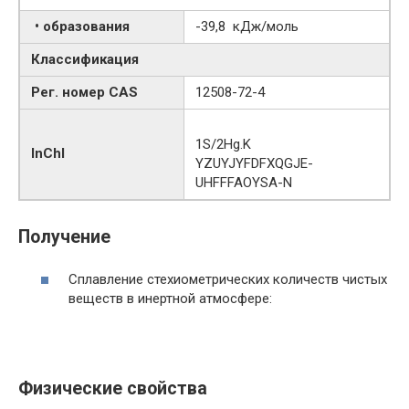
• образования
-39,8 кДж/моль
Классификация
Рег. номер CAS
12508-72-4
1S/2Hg.K
InChI
YZUYJYFDFXQGJE-
UHFFFAOYSA-N
Получение
Сплавление стехиометрических количеств чистых
веществ в инертной атмосфере:
Физические свойства