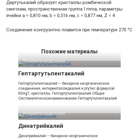
Диртутькалий образует кристаллы ромбической
сингонии, пространственная группа I mma, параметры
ячейки a = 0,810 нм, b = 0,516 нм, c = 0,877 нм, Z = 4 .
Соединение конгруэнтно плавится при температуре 270 °C
.
Похожие материалы
Интерметаллиды калия‎
Гептартутьпентакалий
Гептартутьпентакалий — бинарное неорганическое
соединение, интерметаллидкалия и ртутис формулой
K5Hg7, кристаллы. Гептартутьпентакалий Общие
Систематическоенаименование Гептартутьпентакалий
Интерметаллиды калия‎
Динатрийкалий
Динатрийкалий — бинарное неорганическое