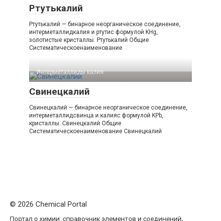
Ртутькалий
Ртутькалий — бинарное неорганическое соединение,
интерметаллидкалия и ртутис формулой KHg,
золотистые кристаллы. Ртутькалий Общие
Систематическоенаименование
Интерметаллиды калия‎
Свинецкалий
Свинецкалий — бинарное неорганическое соединение,
интерметаллидсвинца и калияс формулой KPb,
кристаллы. Свинецкалий Общие
Систематическоенаименование Свинецкалий
© 2026 Chemical Portal
Портал о химии: справочник элементов и соединений,