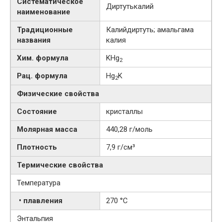
Систематическое
Диртутькалий
наименование
Традиционные
Калийдиртуть; амальгама
названия
калия
Хим. формула
KHg
2
Рац. формула
Hg
K
2
Физические свойства
Состояние
кристаллы
Молярная масса
440,28 г/моль
Плотность
7,9 г/см³
Термические свойства
Температура
• плавления
270 °C
Энтальпия