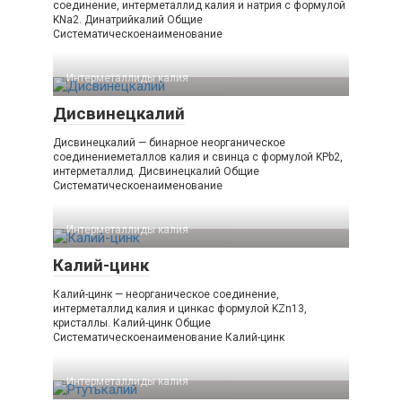
соединение, интерметаллид калия и натрия с формулой
KNa2. Динатрийкалий Общие
Систематическоенаименование
Интерметаллиды калия‎
Дисвинецкалий
Дисвинецкалий — бинарное неорганическое
соединениеметаллов калия и свинца с формулой KPb2,
интерметаллид. Дисвинецкалий Общие
Систематическоенаименование
Интерметаллиды калия‎
Калий-цинк
Калий-цинк — неорганическое соединение,
интерметаллид калия и цинкас формулой KZn13,
кристаллы. Калий-​цинк Общие
Систематическоенаименование Калий-​цинк
Интерметаллиды калия‎