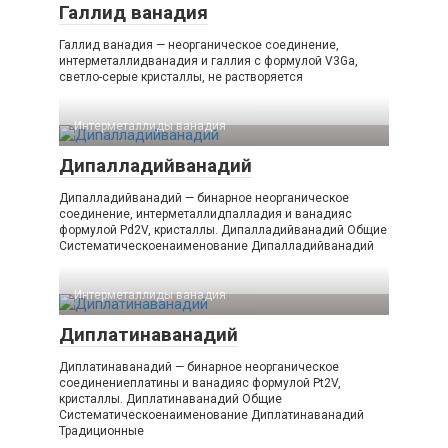
Галлид ванадия
Галлид ванадия — неорганическое соединение,
интерметаллидванадия и галлия с формулой V3Ga,
светло-серые кристаллы, не растворяется
Интерметаллиды ванадия‎
Дипалладийванадий
Дипалладийванадий — бинарное неорганическое
соединение, интерметаллидпалладия и ванадияс
формулой Pd2V, кристаллы. Дипалладийванадий Общие
Систематическоенаименование Дипалладийванадий
Интерметаллиды ванадия‎
Диплатинаванадий
Диплатинаванадий — бинарное неорганическое
соединениеплатины и ванадияс формулой Pt2V,
кристаллы. Диплатинаванадий Общие
Систематическоенаименование Диплатинаванадий
Традиционные