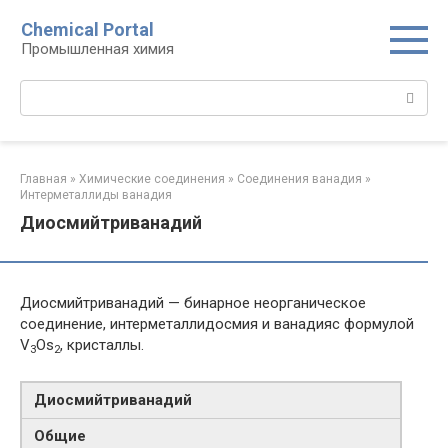
Перейти
Chemical Portal
к
Промышленная химия
контенту
Поиск:
Главная
»
Химические соединения
»
Соединения ванадия‎
»
Интерметаллиды ванадия‎
Диосмийтриванадий
Диосмийтриванадий — бинарное неорганическое
соединение, интерметаллидосмия и ванадияс формулой
V
Os
, кристаллы.
3
2
Диосмийтриванадий
Общие