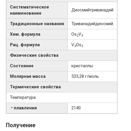
Систематическое
Диосмийтриванадий
наименование
Традиционные названия
Триванадийдиосмий
Хим. формула
Os
V
2
3
Рац. формула
V
Os
3
2
Физические свойства
Состояние
кристаллы
Молярная масса
533,28 г/моль
Термические свойства
Температура
• плавления
2140
Получение