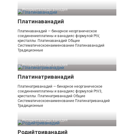
Интерметаллиды ванадия‎
Платинаванадий
Платинаванадий — бинарное неорганическое
соединениеплатины и ванадияс формулой PtV,
кристаллы. Платинаванадий Общие
Систематическоенаименование Платинаванадий
Традиционные
Интерметаллиды ванадия‎
Платинатриванадий
Платинатриванадий — бинарное неорганическое
соединениеплатины и ванадияс формулой PtV3,
кристаллы. Платинатриванадий Общие
Систематическоенаименование Платинатриванадий
Традиционные
Интерметаллиды ванадия‎
Родийтриванадий