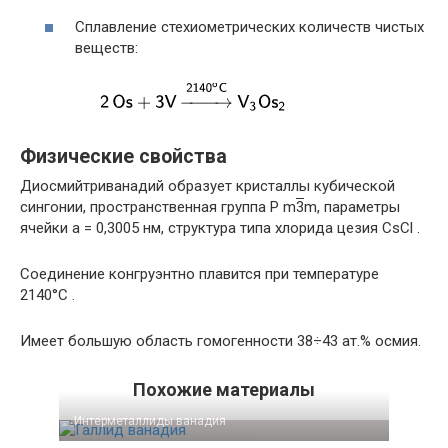
Сплавление стехиометрических количеств чистых
веществ:
Физические свойства
Диосмийтриванадий образует кристаллы кубической
сингонии, пространственная группа P m
3
m, параметры
ячейки a = 0,3005 нм, структура типа хлорида цезия CsCl .
Соединение конгруэнтно плавится при температуре
2140°С .
Имеет большую область гомогенности 38÷43 ат.% осмия.
Похожие материалы
Интерметаллиды ванадия‎