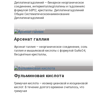
Диплатинагадолиний — бинарное неорганическое
соединение, интерметаллидплатины и гадолинияс
формулой GdPt2, кристаллы. Диплатинагадолиний
Общие Систематическоенаименование
Диплатинагадолиний
Соединения галлия‎
Арсенат галлия
Арсенат галлия — неорганическое соединение, соль
галлия и мышьяковой кислоты с формулой GaAsO4,
бесцветные кристаллы,
Фульминаты‎
Фульминовая кислота
Гремучая кислота — изомер циановой и изоциановой
кислот. В течение долгого времени считалось, что
гремучая