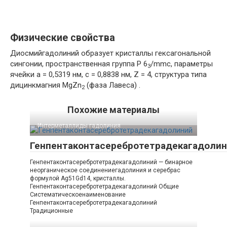
Физические свойства
Диосмийгадолиний образует кристаллы гексагональной
сингонии, пространственная группа P 6
/mmc, параметры
3
ячейки a = 0,5319 нм, c = 0,8838 нм, Z = 4, структура типа
дицинкмагния MgZn
(фаза Лавеса) .
2
Похожие материалы
Интерметаллиды гадолиния‎
Генпентаконтасеребротетрадекагадоли
Генпентаконтасеребротетрадекагадолиний — бинарное
неорганическое соединениегадолиния и серебрас
формулой Ag51Gd14, кристаллы.
Генпентаконтасеребротетрадекагадолиний Общие
Систематическоенаименование
Генпентаконтасеребротетрадекагадолиний
Традиционные