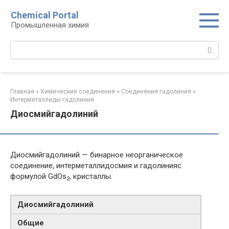
Перейти
Chemical Portal
к
Промышленная химия
контенту
Поиск:
Главная
»
Химические соединения
»
Соединения гадолиния‎
»
Интерметаллиды гадолиния‎
Диосмийгадолиний
Диосмийгадолиний — бинарное неорганическое
соединение, интерметаллидосмия и гадолинияс
формулой GdOs
, кристаллы.
2
Диосмийгадолиний
Общие