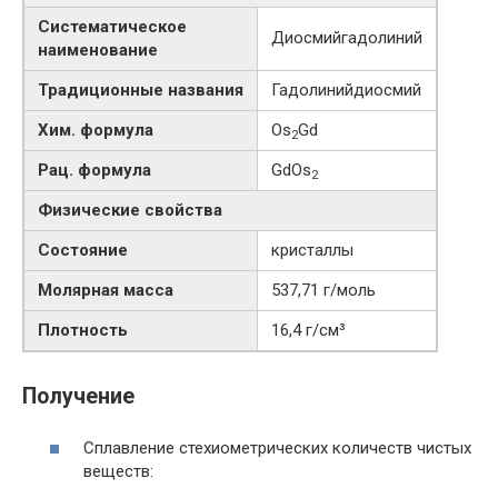
Систематическое
Диосмийгадолиний
наименование
Традиционные названия
Гадолинийдиосмий
Хим. формула
Os
Gd
2
Рац. формула
GdOs
2
Физические свойства
Состояние
кристаллы
Молярная масса
537,71 г/моль
Плотность
16,4 г/см³
Получение
Сплавление стехиометрических количеств чистых
веществ: