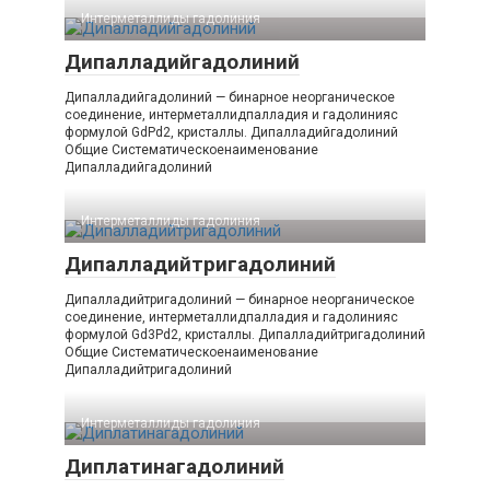
Интерметаллиды гадолиния‎
Дипалладийгадолиний
Дипалладийгадолиний — бинарное неорганическое
соединение, интерметаллидпалладия и гадолинияс
формулой GdPd2, кристаллы. Дипалладийгадолиний
Общие Систематическоенаименование
Дипалладийгадолиний
Интерметаллиды гадолиния‎
Дипалладийтригадолиний
Дипалладийтригадолиний — бинарное неорганическое
соединение, интерметаллидпалладия и гадолинияс
формулой Gd3Pd2, кристаллы. Дипалладийтригадолиний
Общие Систематическоенаименование
Дипалладийтригадолиний
Интерметаллиды гадолиния‎
Диплатинагадолиний