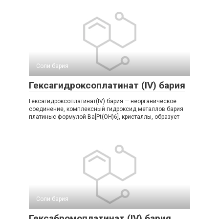
Соли бария‎
Гексагидроксоплатинат (IV) бария
Гексагидроксоплатинат(IV) бария — неорганическое
соединение, комплексный гидроксид металлов бария
платиныс формулой Ba[Pt(OH)6], кристаллы, образует
Соли бария‎
Гексабромоплатинат (IV) бария