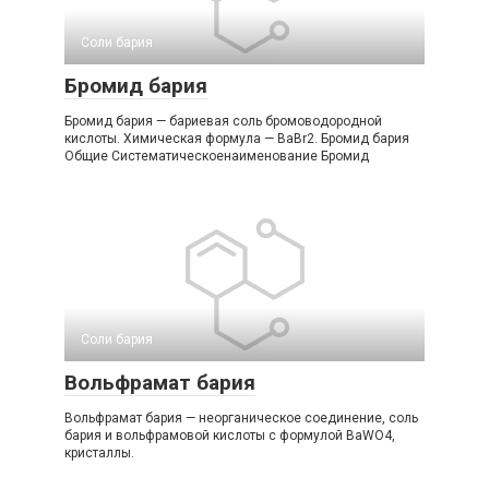
Соли бария‎
Бромид бария
Бромид бария — бариевая соль бромоводородной
кислоты. Химическая формула — BaBr2. Бромид бария
Общие Систематическоенаименование Бромид
Соли бария‎
Вольфрамат бария
Вольфрамат бария — неорганическое соединение, соль
бария и вольфрамовой кислоты с формулой BaWO4,
кристаллы.