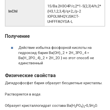
1S/Ba.2H3O4P/c;2*1-5(2,3)4/h;2*
InChI
(H3,1,2,3,4)/q+2;;/p-2
IOPOLWHQYJSKCT-
UHFFFAOYSA-L
Получение
Действие избытка фосфорной кислоты на
гидроксид бария Ba(OH)_2 + 2H_3PO_4 =
Ba(H_2PO_4)_2 + 2H_2O } но этот способ не
единственный
Физические свойства
Дигидрофосфат бария образует бесцветные кристаллы.
Растворяется в воде.
Образует кристаллогидрат состава Ba(H
PO
)
•0,5H
O.
2
4
2
2