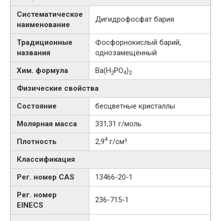
Систематическое
Дигидрофосфат бария
наименование
Традиционные
Фосфорнокислый барий,
названия
однозамещённый
Хим. формула
Ba(H
PO
)
2
4
2
Физические свойства
Состояние
бесцветные кристаллы
Молярная масса
331,31 г/моль
4
Плотность
2,9
г/см³
Классификация
Рег. номер CAS
13466-20-1
Рег. номер
236-715-1
EINECS