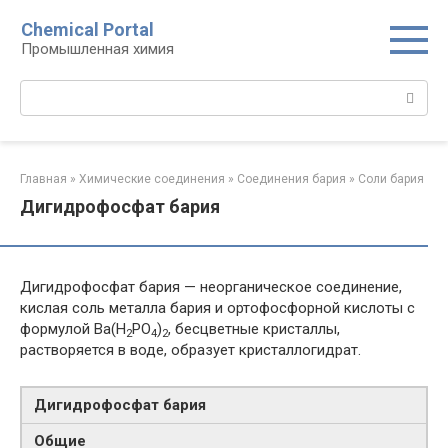
Перейти
Chemical Portal
к
Промышленная химия
контенту
Поиск:
Главная
»
Химические соединения
»
Соединения бария
»
Соли бария‎
Дигидрофосфат бария
Дигидрофосфат бария — неорганическое соединение,
кислая соль металла бария и ортофосфорной кислоты с
формулой Ba(H
PO
)
, бесцветные кристаллы,
2
4
2
растворяется в воде, образует кристаллогидрат.
Дигидрофосфат бария
Общие