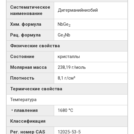
Систематическое
Дигерманийниобий
наименование
Хим. формула
NbGe
2
Рац. формула
Ge
Nb
2
Физические свойства
Состояние
кристаллы
Молярная масса
238,19 г/моль
Плотность
8,1 г/см³
Термические свойства
Температура
• плавления
1680 °C
Классификация
Рег. номер CAS
12025-53-5