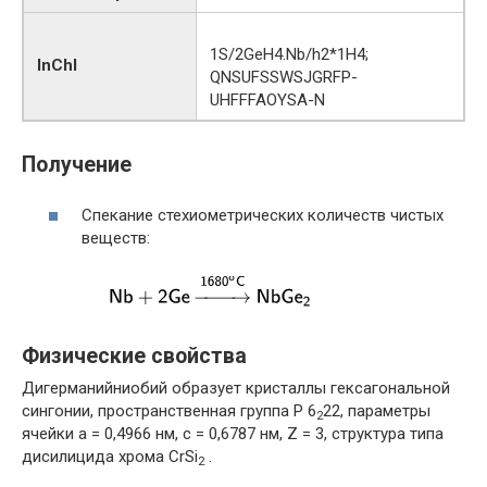
1S/2GeH4.Nb/h2*1H4;
InChI
QNSUFSSWSJGRFP-
UHFFFAOYSA-N
Получение
Спекание стехиометрических количеств чистых
веществ:
Физические свойства
Дигерманийниобий образует кристаллы гексагональной
сингонии, пространственная группа P 6
22, параметры
2
ячейки a = 0,4966 нм, c = 0,6787 нм, Z = 3, структура типа
дисилицида хрома CrSi
.
2