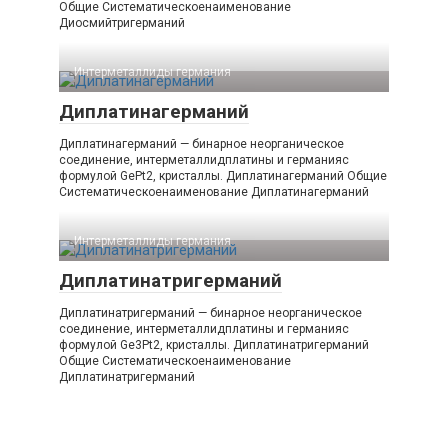
Общие Систематическоенаименование
Диосмийтригерманий
Интерметаллиды германия‎
Диплатинагерманий
Диплатинагерманий — бинарное неорганическое
соединение, интерметаллидплатины и германияс
формулой GePt2, кристаллы. Диплатинагерманий Общие
Систематическоенаименование Диплатинагерманий
Интерметаллиды германия‎
Диплатинатригерманий
Диплатинатригерманий — бинарное неорганическое
соединение, интерметаллидплатины и германияс
формулой Ge3Pt2, кристаллы. Диплатинатригерманий
Общие Систематическоенаименование
Диплатинатригерманий