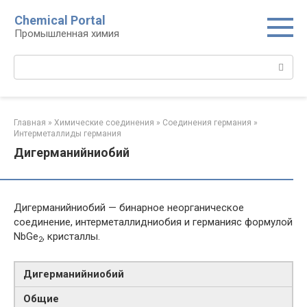
Перейти
Chemical Portal
к
Промышленная химия
контенту
Поиск:
Главная
»
Химические соединения
»
Соединения германия‎
»
Интерметаллиды германия‎
Дигерманийниобий
Дигерманийниобий — бинарное неорганическое
соединение, интерметаллидниобия и германияс формулой
NbGe
, кристаллы.
2
Дигерманийниобий
Общие