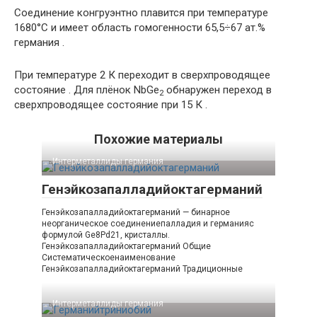
Соединение конгруэнтно плавится при температуре
1680°С и имеет область гомогенности 65,5÷67 ат.%
германия .
При температуре 2 К переходит в сверхпроводящее
состояние . Для плёнок NbGe
обнаружен переход в
2
сверхпроводящее состояние при 15 К .
Похожие материалы
Интерметаллиды германия‎
Генэйкозапалладийоктагерманий
Генэйкозапалладийоктагерманий — бинарное
неорганическое соединениепалладия и германияс
формулой Ge8Pd21, кристаллы.
Генэйкозапалладийоктагерманий Общие
Систематическоенаименование
Генэйкозапалладийоктагерманий Традиционные
Интерметаллиды германия‎