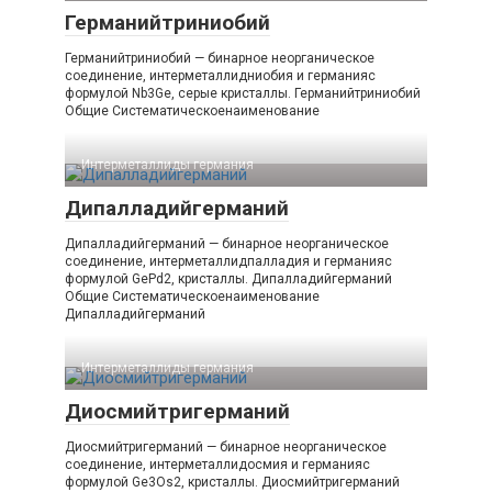
Германийтриниобий
Германийтриниобий — бинарное неорганическое
соединение, интерметаллидниобия и германияс
формулой Nb3Ge, серые кристаллы. Германийтриниобий
Общие Систематическоенаименование
Интерметаллиды германия‎
Дипалладийгерманий
Дипалладийгерманий — бинарное неорганическое
соединение, интерметаллидпалладия и германияс
формулой GePd2, кристаллы. Дипалладийгерманий
Общие Систематическоенаименование
Дипалладийгерманий
Интерметаллиды германия‎
Диосмийтригерманий
Диосмийтригерманий — бинарное неорганическое
соединение, интерметаллидосмия и германияс
формулой Ge3Os2, кристаллы. Диосмийтригерманий