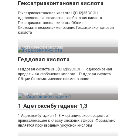
Гексатриаконтановая кислота
Гексатриаконтановая кислота H(CH2)35COOH —
одноосновная предельная карбоновая кислота.
Гексатриаконтановая кислота Общие
Систематическоенаименование Гексатриаконтановая
кислота
Органические кислоты‎
Геддовая кислота
Геддовая кислота CH3(CH2)32COOH — одноосновная
предельная карбоновая кислота. Геддовая кислота
Общие Систематическое наименование
Органические кислоты‎
1-Ацетоксибутадиен-1,3
1-Ацетоксибутадиен-1, 3 — органическое вещество,
принадлежащее к классу сложных эфиров. Формально
является производным уксусной кислоты