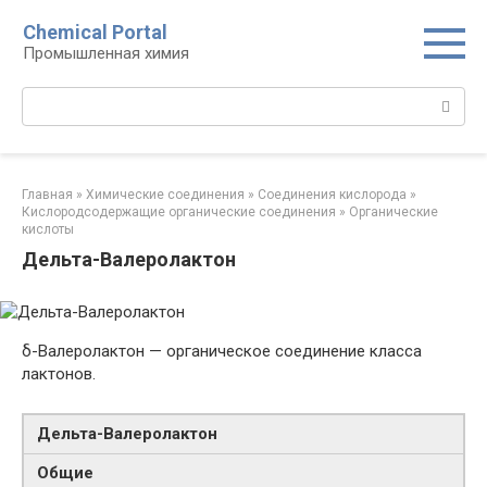
Перейти
Chemical Portal
к
Промышленная химия
контенту
Поиск:
Главная
»
Химические соединения
»
Соединения кислорода‎
»
Кислородсодержащие органические соединения‎
»
Органические
кислоты‎
Дельта-Валеролактон
δ-Валеролактон — органическое соединение класса
лактонов.
Дельта-​Валеролактон
Общие