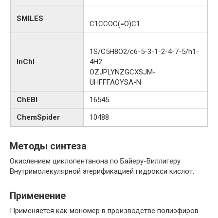
SMILES
C1CCOC(=O)C1
1S/C5H8O2/c6-5-3-1-2-4-7-5/h1-
InChI
4H2
OZJPLYNZGCXSJM-
UHFFFAOYSA-N
ChEBI
16545
ChemSpider
10488
Методы синтеза
Окислением циклопентанона по Байеру-Виллигеру
Внутримолекулярной этерификацией гидрокси кислот.
Применение
Применяется как мономер в производстве полиэфиров.