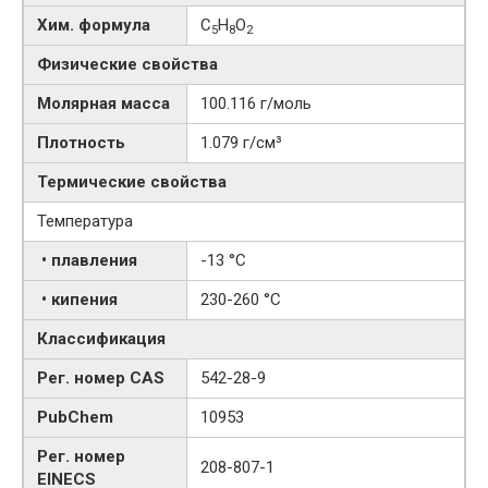
Хим. формула
C
H
O
5
8
2
Физические свойства
Молярная масса
100.116 г/моль
Плотность
1.079 г/см³
Термические свойства
Температура
• плавления
-13 °C
• кипения
230-260 °C
Классификация
Рег. номер CAS
542-28-9
PubChem
10953
Рег. номер
208-807-1
EINECS