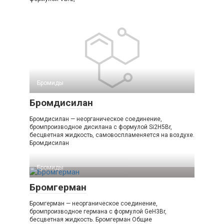
Бромиды‎
Бромдисилан
Бромдисилан — неорганическое соединение,
бромпроизводное дисилана с формулой Si2H5Br,
бесцветная жидкость, самовоспламеняется на воздухе.
Бромдисилан
Бромиды‎
Бромгерман
Бромгерман — неорганическое соединение,
бромпроизводное германа с формулой GeH3Br,
бесцветная жидкость. Бромгерман Общие