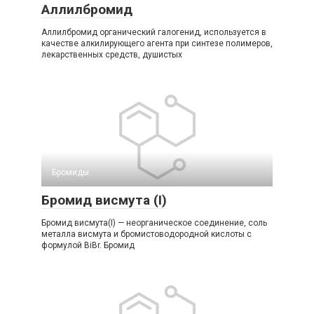
Аллилбромид
Аллилбромид органический галогенид, используется в
качестве алкилирующего агента при синтезе полимеров,
лекарственных средств, душистых
Бромиды‎
Бромид висмута (I)
Бромид висмута(I) — неорганическое соединение, соль
металла висмута и бромистоводородной кислоты с
формулой BiBr. Бромид