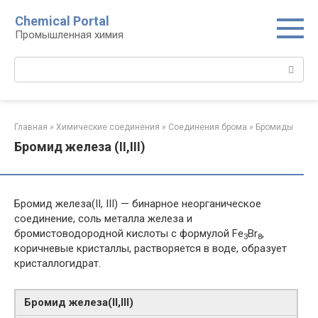
Перейти
Chemical Portal
к
Промышленная химия
контенту
Поиск:
Главная
»
Химические соединения
»
Соединения брома‎
»
Бромиды‎
Бромид железа (II,III)
Бромид железа(II, III) — бинарное неорганическое
соединение, соль металла железа и
бромистоводородной кислоты с формулой Fe
Br
,
3
8
коричневые кристаллы, растворяется в воде, образует
кристаллогидрат.
Бромид железа​(II,III)​