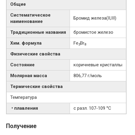
Общие
Систематическое
Бромид железа​(II,III)​
наименование
Традиционные названия
бромистое железо
Хим. формула
Fe
Br
3
8
Физические свойства
Состояние
коричневые кристаллы
Молярная масса
806,77 г/моль
Термические свойства
Температура
• плавления
с разл. 107-109 °C
Получение