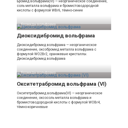
Бромид вольфрама(VI) — неорганическое соединение,
соль металла вольфрама и бромистоводородной
кислоты с формулой WBr6, тёмно-синие
Бромиды вольфрама‎
Диоксидибромид вольфрама
Диоксидибромид вольфрама — неорганическое
соединение, оксобромид металла вольфрама с
формулой WO2Br2, оранжевые кристаллы.
Диоксидибромид вольфрама
Бромиды вольфрама‎
Окситетрабромид вольфрама (VI)
Окситетрабромид вольфрама(VI) — неорганическое
соединение, оксосоль металла вольфрама и
бромистоводородной кислоты с формулой WOBr4,
тёмно-коричневые