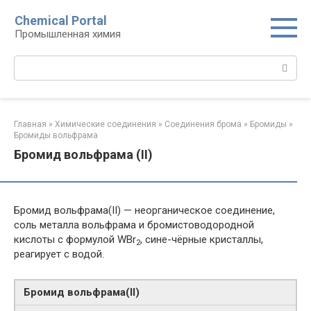
Перейти
Chemical Portal
к
Промышленная химия
контенту
Поиск:
Главная
»
Химические соединения
»
Соединения брома‎
»
Бромиды‎
»
Бромиды вольфрама‎
Бромид вольфрама (II)
Бромид вольфрама(II) — неорганическое соединение,
соль металла вольфрама и бромистоводородной
кислоты с формулой WBr
, сине-чёрные кристаллы,
2
реагирует с водой.
Бромид вольфрама​(II)​