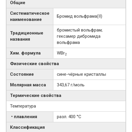
Общие
Систематическое
Бромид вольфрама​(II)​
наименование
бромистый вольфрам;
Традиционные
гексамер дибромида
названия
вольфрама
Хим. формула
WBr
2
Физические свойства
Состояние
сине-чёрные кристаллы
Молярная масса
343,67 г/моль
Термические свойства
Температура
• плавления
разл. 400 °C
Классификация