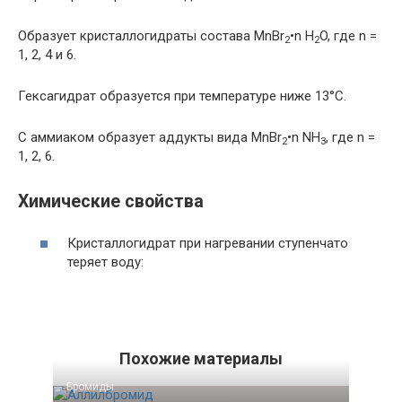
Образует кристаллогидраты состава MnBr
•n H
O, где n =
2
2
1, 2, 4 и 6.
Гексагидрат образуется при температуре ниже 13°С.
С аммиаком образует аддукты вида MnBr
•n NH
, где n =
2
3
1, 2, 6.
Химические свойства
Кристаллогидрат при нагревании ступенчато
теряет воду:
Похожие материалы
Бромиды‎