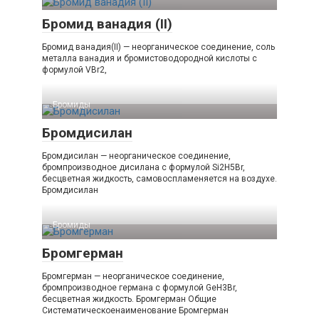
Бромид ванадия (II)
Бромид ванадия(II) — неорганическое соединение, соль
металла ванадия и бромистоводородной кислоты с
формулой VBr2,
Бромиды‎
Бромдисилан
Бромдисилан — неорганическое соединение,
бромпроизводное дисилана с формулой Si2H5Br,
бесцветная жидкость, самовоспламеняется на воздухе.
Бромдисилан
Бромиды‎
Бромгерман
Бромгерман — неорганическое соединение,
бромпроизводное германа с формулой GeH3Br,
бесцветная жидкость. Бромгерман Общие
Систематическоенаименование Бромгерман