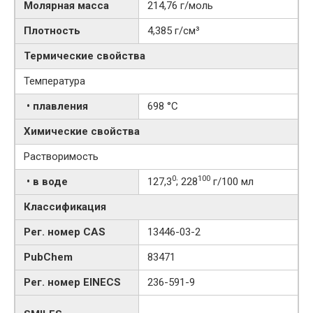
Молярная масса
214,76 г/моль
Плотность
4,385 г/см³
Термические свойства
Температура
• плавления
698 °C
Химические свойства
Растворимость
0
100
• в воде
127,3
; 228
г/100 мл
Классификация
Рег. номер CAS
13446-03-2
PubChem
83471
Рег. номер EINECS
236-591-9