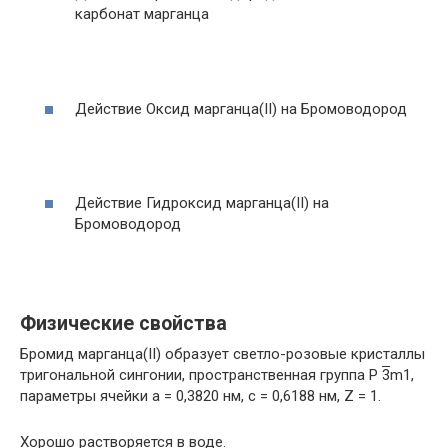
карбонат марганца
Действие Оксид марганца(II) на Бромоводород
Действие Гидроксид марганца(II) на
Бромоводород
Физические свойства
Бромид марганца(II) образует светло-розовые кристаллы
тригональной сингонии, пространственная группа P
3
m1,
параметры ячейки a = 0,3820 нм, c = 0,6188 нм, Z = 1.
Хорошо растворяется в воде.