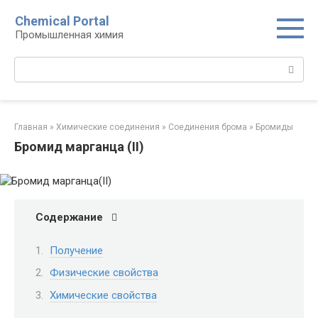
Перейти
Chemical Portal
к
Промышленная химия
контенту
Поиск:
Главная
»
Химические соединения
»
Соединения брома‎
»
Бромиды‎
Бромид марганца (II)
Содержание
Получение
Физические свойства
Химические свойства