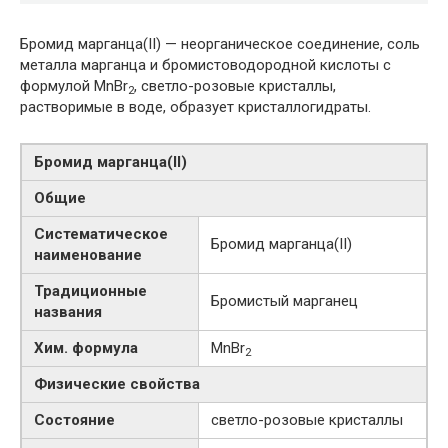
Бромид марганца(II) — неорганическое соединение, соль
металла марганца и бромистоводородной кислоты с
формулой MnBr
, светло-розовые кристаллы,
2
растворимые в воде, образует кристаллогидраты.
Бромид марганца​(II)​
Общие
Систематическое
Бромид марганца​(II)​
наименование
Традиционные
Бромистый марганец
названия
Хим. формула
MnBr
2
Физические свойства
Состояние
светло-розовые кристаллы