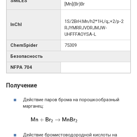
SMILES
[Mn](Br)Br
1S/2BrH.Mn/h2*1H;/q;;+2/p-2
InChI
RJYMRRJVDRJMJW-
UHFFFAOYSA-L
ChemSpider
75309
Безопасность
NFPA 704
Получение
Действие паров брома на порошкообразный
марганец:
Действие бромистоводородной кислоты на