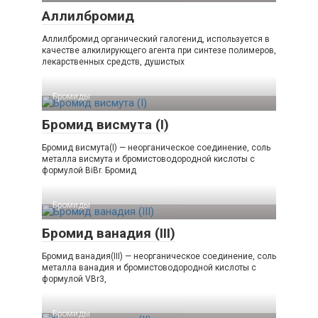
Аллилбромид
Аллилбромид органический галогенид, используется в
качестве алкилирующего агента при синтезе полимеров,
лекарственных средств, душистых
Бромиды‎
Бромид висмута (I)
Бромид висмута(I) — неорганическое соединение, соль
металла висмута и бромистоводородной кислоты с
формулой BiBr. Бромид
Бромиды‎
Бромид ванадия (III)
Бромид ванадия(III) — неорганическое соединение, соль
металла ванадия и бромистоводородной кислоты с
формулой VBr3,
Бромиды‎